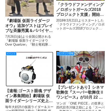
「クラウドファンディング
／ロボットガールズ2018
プロジェクト支援」開始わ
ずか1時間20分で第一目標
『劇場版 仮面ライダージ
2018年3月21日よりスタートした
を達成！ さらに第二目標
「クラウドファンディング／ロボ
オウ』追加ゲストはブレイ
ットガールズ2018プロジェクト
＆追加リターンを発表！
ブな斉藤秀翼＆パパイヤ鈴
支援」だが、募集開始からわずか
木！
1時間20分という短時間で第一目
7月26日(金)より全国公開される
標150万円を超スピード達成！
『劇場版 仮面ライダージオウ
現時点で目標の350％、実に
Over Quartzer』『騎士竜戦隊リ
5,255,500円
ュウソウジャー THEMOVIE タイ
ムスリップ!恐竜パニック!!』の製
イベント
コンテンツ情報
作発表に続き、『劇場版 仮面ラ
イダージオウ』の追加ゲストを発
表
【プレゼントあり】シネマ
【速報:ゴースト眼魂 デザ
歌舞伎『スーパー歌舞伎Ⅱ
イン募集開始】劇場版 仮
ワンピース』が10月 22 日
面ライダーシリーズ史上
から全国公開決定！
マンガ 「ONE PIECE」の世界と
初！ 変身キーアイテムの
毎年大好評の仮面ライダー＆スー
四代目市川猿之助による「スーパ
デザイン募集が決定！ あ
パー戦隊同時上映の『劇場版 仮