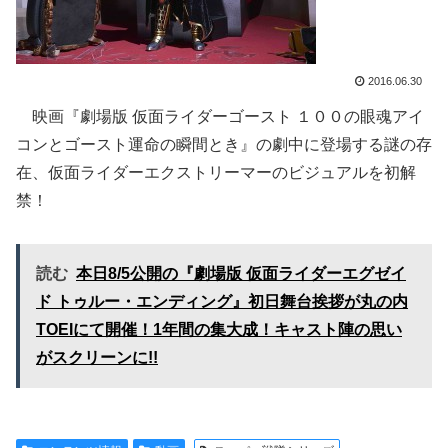
2016.06.30
映画『劇場版 仮面ライダーゴースト １００の眼魂アイ
コンとゴースト運命の瞬間とき』の劇中に登場する謎の存
在、仮面ライダーエクストリーマーのビジュアルを初解
禁！
読む
本日8/5公開の『劇場版 仮面ライダーエグゼイ
ド トゥルー・エンディング』初日舞台挨拶が丸の内
TOEIにて開催！1年間の集大成！キャスト陣の思い
がスクリーンに!!