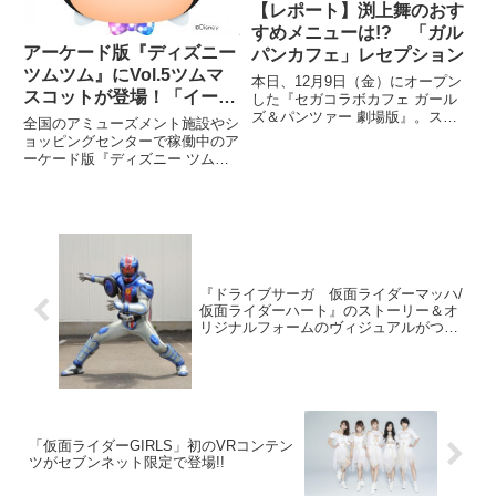
【レポート】渕上舞のおす
すめメニューは!? 「ガル
アーケード版『ディズニー
パンカフェ」レセプション
ツムツム』にVol.5ツムマ
本日、12月9日（金）にオープン
スコットが登場！「イース
した『セガコラボカフェ ガール
ズ＆パンツァー 劇場版』。スタ
ターシリーズ」を手に入れ
全国のアミューズメント施設やシ
ート記念のレセプションに登場し
よう！
ョッピングセンターで稼働中のア
た西住みほ役の渕上舞さんが、コ
ーケード版『ディズニー ツムツ
ラボカフェについての感想を語っ
ム』に、「イースターシリーズ」
てくれた。
含め、魅力的な7つのVol.5ツムマ
スコットが登場した。
『ドライブサーガ 仮面ライダーマッハ/
仮面ライダーハート』のストーリー＆オ
リジナルフォームのヴィジュアルがつい
に解禁！
「仮面ライダーGIRLS」初のVRコンテン
ツがセブンネット限定で登場!!