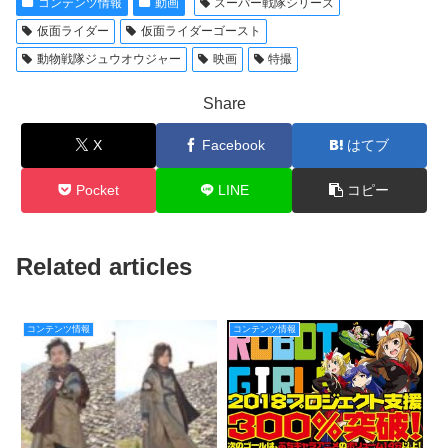
コンテンツ情報
動画
スーパー戦隊シリーズ
仮面ライダー
仮面ライダーゴースト
動物戦隊ジュウオウジャー
映画
特撮
Share
X
Facebook
はてブ
Pocket
LINE
コピー
Related articles
コンテンツ情報
コンテンツ情報