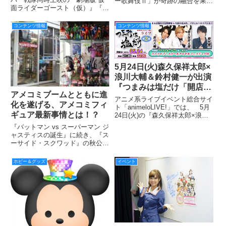
ー歌舞伎Ⅱ」が奇跡の融合を果た
面ライダーゴースト（仮）』『劇
したスーパー歌舞伎Ⅱ 『ワンピ
なたのデザインした７１個
場版 動物戦隊ジュウオウジャー
ース』が、誰もが楽しめるシネマ
のゴースト眼魂(アイコン)
（仮）』が、８月６日（土）から
歌舞伎として、10 月 22 日
コンテンツ情報
コンテンツ情報
が映画に登場！
公開される。その『劇場版 仮面
（土）より全国公開が決定しまし
ライダーゴースト（仮）』にも登
た。
場する変身キーアイテム『ゴース
5月24日(火)森久保祥太郎×
浪川大輔＆鈴村健一が出演
『つまみは塩だけ「開店休
アメコミブームとともに進
業ライブ」(第 2 回)』生放
アニメ系ライブイベント総合サイ
化を遂げる、アメコミフィ
送
ト「animeloLIVE!」では、 5月
ギュア最新事情とは！？
24日(火)の『森久保祥太郎×浪川
大輔 つまみは塩だけ 開店休業ラ
『バットマン vs スーパーマン ジ
イブ』に、鈴村健一さんをゲスト
ャスティスの誕生』に続き、『ス
に迎えて生放送を行う。
ーサイド・スクワッド』の秋公開
に期待が高まる中、海外ドラマシ
リーズも「レジェンド・オブ・ト
ホビー＆グッズ
イベント
ゥモロー」「SUPERGIRL/ スー
パーガール｣のセカンド・シーズ
ン製作が発表た。