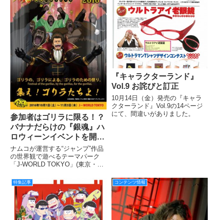
『キャラクターランド』
Vol.9 お詫びと訂正
10月14日（金）発売の『キャラ
クターランド』Vol.9の14ページ
にて、間違いがありました。
参加者はゴリラに限る！？
バナナだらけの『銀魂』ハ
ロウィーンイベントを開
催！ 銀魂ハロウィーン ゴ
ナムコが運営する“ジャンプ”作品
リフェス！２０１６
の世界観で遊べるテーマパーク
「J-WORLD TOKYO」(東京・池
袋)では、「銀魂」の期間限定イ
ベント「銀魂ハロウィーン ゴリ
特集記事
コンテンツ情報
フェス！２０１６」を、2016 年
10 月 1 日(土)から 11 月 3 日