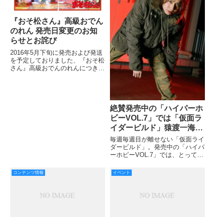
『おそ松さん』高級おでん
のれん 発売日変更のお知
らせとお詫び
2016年5月下旬に発売および発送
を予定しておりました、『おそ松
さん』高級おでんのれんにつきま
して、諸般の事情により、発売日
を再度変更させていただくことと
なりました。（お届けの目安：6
月中旬）
絶賛発売中の「ハイパーホ
ビーVOL.7」では「仮面ラ
イダービルド」猿渡一海/
仮面ライダーグリス役の武
毎週毎週目が離せない「仮面ライ
田航平さんインタビューを
ダービルド」。発売中の「ハイパ
ーホビーVOL.7」では、とっても
掲載中！なんとスペシャル
魅力的な武田航平さんにお話を伺
動画も!!
っております！ カズミンからの
コンテンツ情報
イベント
スペシャル動画もお見逃しな
く〜〜〜!!