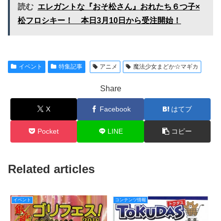
読む
エレガントな『おそ松さん』おれたち６つ子×
松フロシキー！ 本日3月10日から受注開始！
イベント
特集記事
アニメ
魔法少女まどか☆マギカ
Share
X
Facebook
はてブ
Pocket
LINE
コピー
Related articles
イベント
コンテンツ情報