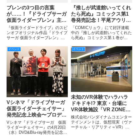
ブレンの3つ目の言葉
『推しが武道館いってくれ
が……！『ドライブサーガ
たら死ぬ』コミックス第1
仮面ライダーブレン』主
巻発売記念！平尾アウリ先
演・松島庄汰さんインタビ
生サイン会開催！
『仮面ライダードライブ』のスピ
「COMICリュウ」にて好評連載
ュー！
ンオフオリジナル作品『ドライブ
中の『推しが武道館いってくれた
サーガ 仮面ライダーブレン』
ら死ぬ』コミックス第１巻が
が、主演・松島庄汰さん、監督・
2016年2月13日(土)に発売され
山口恭平さん、脚本・三条陸さ
る。本書の発売を記念して、
イベント
イベント
ん、プロデュース・大森敬仁さん
2016年2月28日(日)SHIBUYA
という『ドライブ』のガチ布陣に
TSUTAYAにて、著者の平尾アウ
よって誕生しました！
リ先生によるサ
未知のVR体験でハラハラ
Vシネマ「ドライブサーガ
ドキドキ!? 東京・台場に
仮面ライダーチェイサー」
VR体験施設「VR ZONE
発売記念上映会〜プロデュ
Project i Can」が4月15日
株式会社バンダイナムコエンター
ーサーが寄ってたかってメ
（金）オープン！
テインメントは、仮想現実（ヴァ
Vシネマ『ドライブサーガ 仮面
インライターにドライブの
ーチャル・リアリティ＝VR）技
ライダーチェイサー』の4月20日
術でエンターテインメントの未体
（水）DVD&Blu-ray発売を記念し
こと全部話させちゃうぜ〜
験領域を開拓するプロジェクト
て、上映会と「～プロデューサー
イベントレポート！