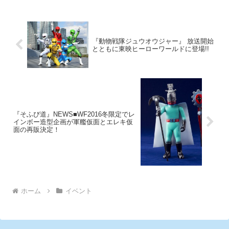
「Project I Can」を始動、4月15
が寄ってたかってメインライター
日（金）から10月中旬までの期
にドライブのこと全部話させちゃ
間限定でダイバー
うぜ～」イベントが、4月15日
（金）T・ジョイP
『動物戦隊ジュウオウジャー』 放送開始
とともに東映ヒーローワールドに登場!!
『そふび道』NEWS■WF2016冬限定でレ
インボー造型企画が軍艦仮面とエレキ仮
面の再販決定！
ホーム
イベント