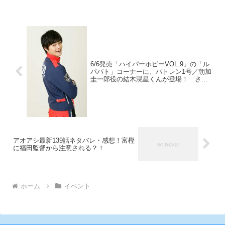
デオからメモリアルDVDが7月に
ジュアルと配布時期が決定した。
発売されます。さらに今週末の4
月2日（土）には「ゲゲゲの上映
会～水木しげるさんメモリアル
～」を開催。上映会ではD
6/6発売「ハイパーホビーVOL.9」の「ル
パパト」コーナーに、パトレン1号／朝加
圭一郎役の結木滉星くんが登場！ さら
にHH読者にスペシャルメッセージも!!!
アオアシ最新139話ネタバレ・感想！富樫
に福田監督から注意される？！
ホーム
イベント