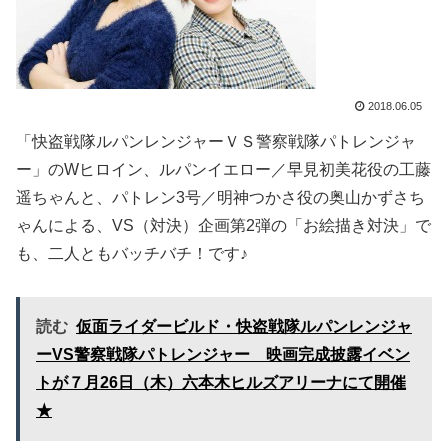
2018.06.05
「快盗戦隊ルパンレンジャーＶＳ警察戦隊パトレンジャ
ー」のWヒロイン、ルパンイエロー／早見初美花役の工藤
遥ちゃんと、パトレン3号／明神つかさ役の奥山かずさち
ゃんによる、VS（対決）企画第2弾の「お絵描き対決」で
も、二人ともバッチバチ！です♪
読む
仮面ライダービルド・快盗戦隊ルパンレンジャ
ーVS警察戦隊パトレンジャー 映画完成披露イベン
トが７月26日（木）六本木ヒルズアリーナにて開催
★