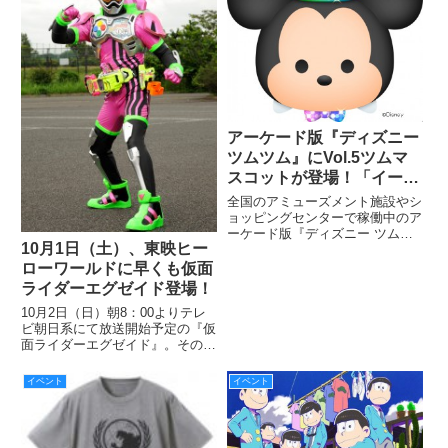
アーケード版『ディズニー
ツムツム』にVol.5ツムマ
スコットが登場！「イース
ターシリーズ」を手に入れ
全国のアミューズメント施設やシ
よう！
ョッピングセンターで稼働中のア
ーケード版『ディズニー ツムツ
10月1日（土）、東映ヒー
ム』に、「イースターシリーズ」
含め、魅力的な7つのVol.5ツムマ
ローワールドに早くも仮面
スコットが登場した。
ライダーエグゼイド登場！
10月2日（日）朝8：00よりテレ
ビ朝日系にて放送開始予定の『仮
面ライダーエグゼイド』。その放
送開始に先駆けて、体験型エンタ
ーテインメントミュージアム「東
イベント
イベント
映ヒーローワールド」に、10月1
日（土）に仮面ライダーエグゼイ
ドが登場する。「ヒーロー