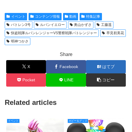
イベント
コンテンツ情報
動画
特集記事
パトレン3号
ルパンイエロー
奥山かずさ
工藤遥
快盗戦隊ルパンレンジャーVS警察戦隊パトレンジャー
早見初美花
明神つかさ
Share
X
Facebook
はてブ
Pocket
LINE
コピー
Related articles
イベント
ホビー＆グッズ