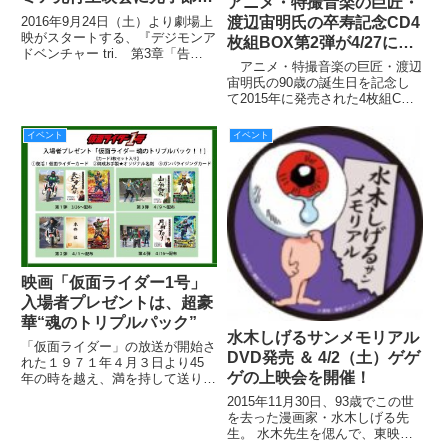
アニメ・特撮音楽の巨匠・
の田村睦心さんとタケル役
2016年9月24日（土）より劇場上
渡辺宙明氏の卒寿記念CD4
の榎木淳弥さんが登場！
映がスタートする、『デジモンア
枚組BOX第2弾が4/27に発
ドベンチャー tri. 第3章「告
売！
​ アニメ・特撮音楽の巨匠・渡辺
白」』のプレミア先行上映会が、
宙明氏の90歳の誕生日を記念し
8月19日（金）新宿バルト9・シ
て2015年に発売された4枚組CD-
アター9にて開催されました。
BOXに引き続き、同じく4枚組
CD-BOX第2弾が4月27日（水）に
イベント
イベント
発売決定！
映画「仮面ライダー1号」
入場者プレゼントは、超豪
華“魂のトリプルパック”
水木しげるサンメモリアル
「仮面ライダー」の放送が開始さ
DVD発売 ＆ 4/2（土）ゲゲ
れた１９７１年４月３日より45
ゲの上映会を開催！
年の時を越え、満を持して送り出
されるのが３月２６日（土）に公
2015年11月30日、93歳でこの世
開となる４５周年記念映画『仮面
を去った漫画家・水木しげる先
ライダー１号』。前売券の発売が
生。 水木先生を偲んで、東映ビ
好調の中、入場者プレゼントのビ