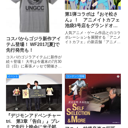
第1弾コラボは『おそ松さ
ん』！ アニメイトカフェ
池袋3号店をグランドオー
プン！
人気アニメ・ゲーム作品とのコラ
ボレーションを展開する「アニメ
コスパからゴジラ新作アイ
イトカフェ」の新店舗「アニメイ
テム登場！ WF2017[夏]で
トカフェ池袋3号店」がグランド
先行発売も！
オープン！ 第1弾コラボは、人
気アニメ『おそ松さん』。
コスパのゴジラアイテムに新作が
続々登場！ 大半は今週末の7月30
日（日）に幕張メッセで開催され
る「ワンダーフェスティバル
2017［夏］」で先行発売される
イベント
コンテンツ情報
ので（※「国連G対策センター備
品PVC樹脂製キーホルダー」は
先行発売されません）、WFに
『デジモンアドベンチャー
tri. 第3章「告白」』プレ
ミア先行上映会に光子郞役