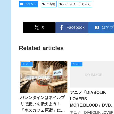
イベント
ご当地
ハイぶりっ子ちゃん
X
Facebook
はてブ
Related articles
イベント
イベント
アニメ「DIABOLIK
バレンタインはネイルプ
LOVERS
リで想いを伝えよう！
MORE,BLOOD」DVD
「ネスカフェ原宿」に
入限定！ キャスト直筆
アニメ「DIABOLIK LOVER