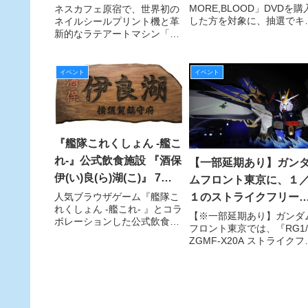
『ネイルプリ』を期間限
MORE,BLOOD」DVDを購
ネスカフェ原宿で、世界初の
イン入りプレゼントキ
した方を対象に、抽選でキ
ネイルシールプリント機と革
定設置
ンペーンがアニメイト
スト直筆サイン入りの景品
新的なラテアートマシン「ネ
店で実施決定
プレゼントされるキャンペ
スカフェ フォトラテ」が楽
ンをアニメイト全店で実施
しめるチャンス！
る。
イベント
イベント
『艦隊これくしょん -艦こ
れ-』公式飲食施設 『酒保
【一部延期あり】ガン
伊(い)良(ら)湖(こ)』 7月
ムフロント東京に、１
28日(木)、横須賀の地に
１のストライクフリー
人気ブラウザゲーム『艦隊こ
れくしょん -艦これ- 』とコラ
ついに完成！
ムガンダム搭乗体験サ
【※一部延期あり】ガンダ
ボレーションした公式飲食施
フロント東京では、『RG1/
ビスが登場！
設『酒保伊良湖』を、ゲーム
ZGMF-X20A ストライクフ
開始時の初期サーバ名であ
ーダムガンダム Ver.GFT』
り、ゲームユーザーになじみ
搭乗体験サービスを4月23
深い場所でもある神奈川県横
(土)より開始する。また、
須賀市に、本日2016年7月28
『FW GUNDAM
日(木)19時よりオー
CONVERGE Ver.GFT LI