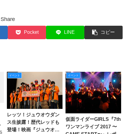
Share
Pocket
LINE
コピー
イベント
イベント
レッツ！ジュウオウダン
仮面ライダーGIRLS『7th
ス生披露！歴代レッドも
購
ワンマンライブ 2017 〜
登場！映画『ジュウオウ
サ
S