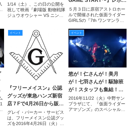
GAME START〜』レポー
シャー VS ニンニンジャ
入
1/14（土）、この日の公開を
ャ
ト！
５月３日に原宿アストロホー
ャ
祝して映画『劇場版 動物戦隊
ー』初日舞台挨拶レポー
全
ルで開催された仮面ライダー
が
ジュウオウシャー VS ニンニ
ト！
GIRLSの『7th ワンマンライ
ー
ンジャー 未来からのメッセ
ブ 2017 〜GAME START〜』
す
ージ from スーパー戦隊』の
をレポート！ ２部構成によ
初日舞台挨拶が、初日の初回
イベント
イベント
る盛りだくさんだった一夜の
を観られたお客様をお迎え
興奮を再び!!
し、丸の内TOEIにて行われ
ました！
ダ
悠が！仁さんが！美月
／
が！七羽さんが！駆除班
『フリーメイスン』公認
ダ
が！スタッフも集結！一
グッズが東急ハンズ新宿
ー
夜限りの『仮面ライダー
ム
2016年11/22（火）中野サン
店７Fで4月26日から販売
1
プラザにて、『仮面ライダー
アマゾンズ』スペシャル
リ
アマゾンズ』のスペシャルイ
開始
グレイ・パーカー・サービス
イベントがDVD化！ちょ
の
ベント『仮面ライダーアマゾ
は、フリーメイスン公認グッ
っとだけレポートもお届
日
ンズ スペシャルイベント
ズを2016年4月26日（火）か
A to M Open Your
け!!
ら5月26日（木）まで、東急
AMAZONS』が行われまし
ハンズ新宿店7Fの特設売り場
た！