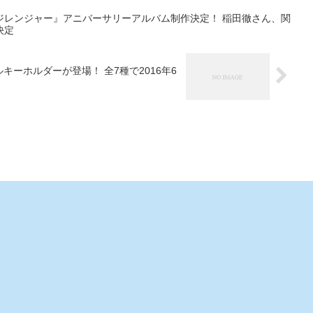
にて販売する。 ※フリーメイ
スンは16世紀後半から17世紀
ジレンジャー』アニバーサリーアルバム制作決定！ 稲田徹さん、関
初頭に起きた友愛結社です。
決定
りアクリルキーホルダーが登場！ 全7種で2016年6