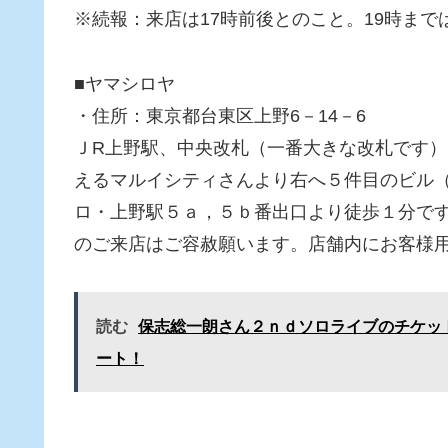
※続報：来店は17時前後とのこと。19時ま
■ヤマシロヤ
・住所：東京都台東区上野6－14－6
ＪR上野駅、中央改札（一番大きな改札です
えるマルイシティさんより右へ５件目のビル（
ロ・上野駅５ａ，５ｂ番出口より徒歩１分で
のご来店はご容赦願います。店舗内にお客様
読む
保志総一朗さん２ｎｄソロライブのチケッ
ート！