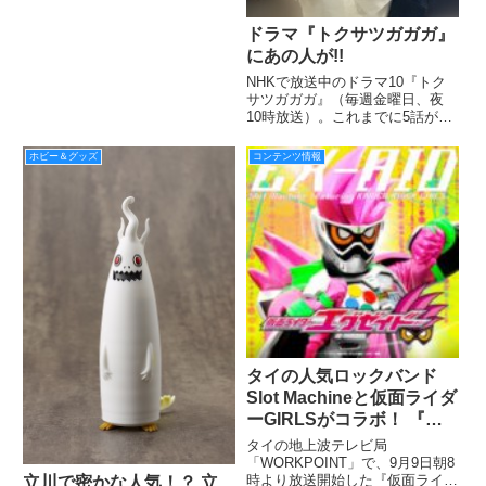
ドラマ『トクサツガガガ』
にあの人が!!
NHKで放送中のドラマ10『トク
サツガガガ』（毎週金曜日、夜
10時放送）。これまでに5話が放
送され、残すはあと2回、3月1日
（金）には最終回を迎える。劇中
ホビー＆グッズ
コンテンツ情報
の特撮パートの制作を東映が協力
し、登場するヒーローのスーツや
小物をレインボー造型企画が
タイの人気ロックバンド
Slot Machineと仮面ライダ
ーGIRLSがコラボ！ 『仮
面ライダーエグゼイド』タ
タイの地上波テレビ局
イ版オープニング主題歌
「WORKPOINT」で、9月9日朝8
時より放送開始した『仮面ライダ
立川で密かな人気！？ 立
『EX-AID』の配信がスタ