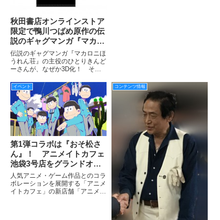
掛けた「魔戒剣（刀剣）」をメイ
ンに、劇中衣装やプロップなどが
秋田書店オンラインストア
直
限定で鴨川つばめ原作の伝
説のギャグマンガ『マカロ
ニほうれん荘』の主役、
伝説のギャグマンガ『マカロニほ
3D化されたきんどーさん
うれん荘』の主役のひとりきんど
ーさんが、なぜか3D化！ そん
アイテム続々登場！
な「3Dきんどーちゃん」のビジ
ュアルを使用したTシャツ＆トー
イベント
コンテンツ情報
トバッグ＆スマホケースが秋田書
店オンラインストア限定で発売
中！
第1弾コラボは『おそ松さ
ん』！ アニメイトカフェ
池袋3号店をグランドオー
プン！
人気アニメ・ゲーム作品とのコラ
ボレーションを展開する「アニメ
イトカフェ」の新店舗「アニメイ
トカフェ池袋3号店」がグランド
オープン！ 第1弾コラボは、人
気アニメ『おそ松さん』。