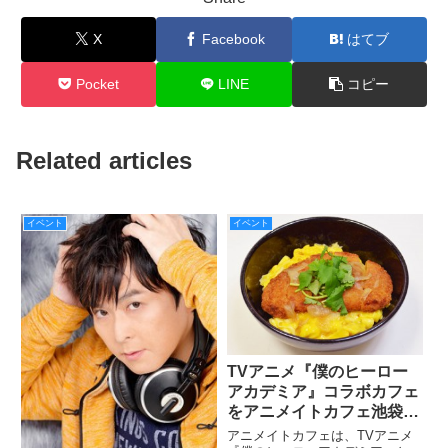
X
Facebook
はてブ
Pocket
LINE
コピー
Related articles
イベント
イベント
TVアニメ『僕のヒーロー
アカデミア』コラボカフェ
をアニメイトカフェ池袋3
号店にて6月1日より開催
アニメイトカフェは、TVアニメ