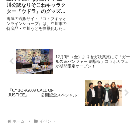
ーエグゼイド』。そのオープニン
川公認なりそこねキャラク
ート！
グ主題歌として、タイの人気ロッ
ター『ウドラ』のグッズが
クバンド「Slot Machine」と「仮
全国で買える！
面ライダーGIRLS」のコラボレー
壽屋の通販サイト『コトブキヤオ
ションが実現！
ンラインショップ』は、立川市の
特産品・立川うどを怪獣化したキ
ャラクター『ウドラ』のグッズ
を、6月30日（木）までの期間限
定で販売を行う。
12月9日（金）よりセガ秋葉原にて「ガー
ルズ＆パンツァー 劇場版」コラボカフェ
が期間限定オープン！
『CYBORG009 CALL OF
JUSTICE』 公開記念スペシャル！
ホーム
イベント