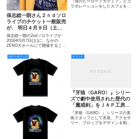
『僕のヒーローアカデミア』とコ
ラボレーションをしたカフェを、
2016年6月1日から7月18日まで、
保志総一朗さん２ｎｄソロ
アニメイトカフェ池袋3号店にて
開催する。
ライブのチケット一般販売
が、 明日４月９日（土）
１０：００よりスタート！
保志総一朗の2ndソロライブが
2016年5月7日(土)に、なかの
ZERO大ホールにて開催すること
が決定。4月9日(土)10:00より、
チケットの一般発売がスタートす
ホビー＆グッズ
イベント
る。
『牙狼〈GARO〉』シリー
ズで劇中使用された歴代の
「魔戒剣」をＪＡＰ工房直
営店＜GUILD-UNIT＞で展
『牙狼〈GARO〉』シリーズの美
示中！ 2018年12月30日
術スタッフとして衣装、アクセサ
リー、プロップをデザイン＆制作
（日）まで開催
しているＪＡＰ工房が「『牙狼
〈GARO〉』魔戒剣展」を開
催！ ＪＡＰ工房がこれまでに手