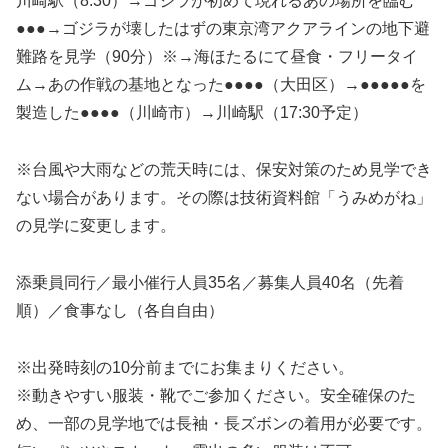
川崎駅（8:30）→ゴジラが初めて現れるあの場所を臨む
●●●→ゴジラが壊したはずの東京湾アクアラインの地下避
難路を見学（90分）※→海ほたるにて昼食・フリータイ
ム→あの作戦の基地となった●●●●（大田区）→●●●●●を
製造した●●●●（川崎市）→川崎駅（17:30予定）
※台風や大雨などの荒天時には、保安対策のため見学でき
ない場合があります。その際は技術資料館「うみめがね」
の見学に変更します。
添乗員同行／最小催行人員35名／募集人員40名（先着
順）／食事なし（各自自由）
※出発時刻の10分前までにお集まりください。
※動きやすい服装・靴でご参加ください。安全確保のた
め、一部の見学地では長袖・長ズボンの着用が必要です。