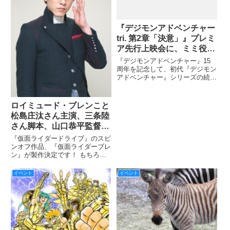
『デジモンアドベンチャー
tri. 第2章「決意」』プレミ
ア先行上映会に、ミミ役の
吉田仁美と丈役の池田純矢
『デジモンアドベンチャー』15
が登壇!
周年を記念して、初代『デジモン
アドベンチャー』シリーズの続編
として全6章から描かれる『デジ
モンアドベンチャー tri. 』の第2
章がいよいよ3/12（土）より劇場
ロイミュード・ブレンこと
上映されます。 それに先立ち、
松島庄汰さん主演、三条陸
2/11（木・祝）
さん脚本、山口恭平監督に
よる『仮面ライダードライ
『仮面ライダードライブ』のスピ
ブ』のスピンオフ、『仮面
ンオフ作品、『仮面ライダーブレ
ン』が製作決定です！ もちろん
ライダーブレン』がTTFC
主演は『仮面ライダードライブ』
にて製作決定!!!
で「ブレン」を演じてこられた松
イベント
イベント
島庄汰さん!!! さらに『仮面ライ
ダードライブ』のメインシナリオ
ライター・三条陸さんが脚本