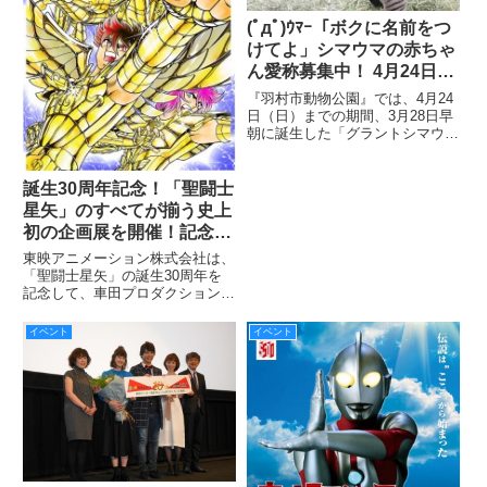
(ﾟдﾟ)ｳﾏｰ「ボクに名前をつ
けてよ」シマウマの赤ちゃ
ん愛称募集中！ 4月24日ま
で！
『羽村市動物公園』では、4月24
日（日）までの期間、3月28日早
朝に誕生した「グラントシマウ
マ」の赤ちゃんの愛称を募集して
いる。
誕生30周年記念！「聖闘士
星矢」のすべてが揃う史上
初の企画展を開催！記念イ
ラストが6/16発売の週刊少
東映アニメーション株式会社は、
年チャンピオンにて付録ポ
「聖闘士星矢」の誕生30周年を
記念して、車田プロダクションと
スターに！
の共催による「聖闘士星矢 30 周
年展 Complete Works of Saint
イベント
イベント
Seiya」を、6月18日（土）～29
日（水）の12日間、秋葉