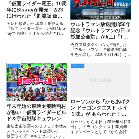
『仮面ライダー電王』10周
年にBlu-rayが発売！2/23
に行われた『劇場版 仮面
ライダー電王 俺、誕
テレビ放送から10周年を迎える
ウルトラマン放送開始50年
生！』トークショー付き特
『仮面ライダー電王』が遂にBlu-
記念『ウルトラマンの日 in
rayで東映ビデオから発売されま
別上映会レポートをお届
杉並公会堂』7/9(土)「THE
す。BOX1が5月10日（水）、2月
け！
ROCK 2016」10(日)
23日（木）に行われた“仮面ライ
円谷プロダクションが制作した
ダー電王 10周年”×“新宿バルト9
「THE LEGENDS 1966」
『ウルトラマン』の放送開始50
10周年”『劇場版 仮面ライダー電
年を記念し、2016年7月9日(土)・
開催
王
10日(日)の両日、『ウルトラマ
ン』出演者・スタッフ、歴代ウル
イベント
イベント
トラマンシリーズゆかりのゲスト
が出演するイベント『ウルトラマ
ンの日 in 杉並公会
ローソンから『からあげク
年末年始の東映太秦映画村
ン ドラゴンクエスト ホイ
が熱い！仮面ライダービル
ミ味』が あらわれた！
ド＆宇宙戦隊キュウレンジ
【ひのきのぼう編】
ローソンから本日（2016年5月10
ャーコラボに加え、仮面ラ
東映太秦映画村の２０１７冬休み
日）、ドラゴンクエスト30周年
イダーが大集結！！！
スペシャルイベントは凄いぞ！
キャンペーンとして『からあげク
仮面ライダー×キュウレンジャー
ン ドラゴンクエスト ホイミ味』