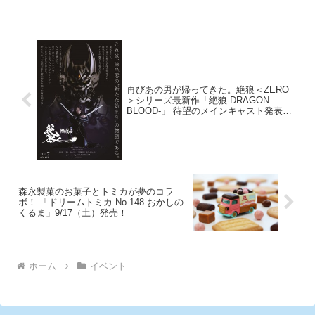
大集結！！！ 冬休みは映画村へ
（ガーリックマヨネーズ味）が数
ヒーローたちに会いに行こう！
量限定で発売となった。
再びあの男が帰ってきた。絶狼＜ZERO
＞シリーズ最新作「絶狼-DRAGON
BLOOD-」 待望のメインキャスト発表、
ティーザービジュアル＆特報解禁!!
森永製菓のお菓子とトミカが夢のコラ
ボ！ 「ドリームトミカ No.148 おかしの
くるま」9/17（土）発売！
ホーム
イベント