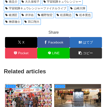
南圭介
大久保桜子
宇宙戦隊キュウレンジャー
宇宙戦隊キュウレンジャーファイナルライブ
山崎大輝
岐洲匠
岸洋佑
幡野智宏
松原剛志
松本寛也
榊原徹士
田口翔大
Share
X
Facebook
はてブ
Pocket
LINE
コピー
Related articles
イベント
イベント