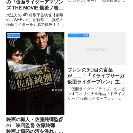
ュウオウジャー』（毎週日曜朝7
の『仮面ライダーアマゾン
時30分よりテレビ朝日系）のミ
ズ THE MOVIE 最後ノ審
ニアルバム第1弾が、4月27日
判』は「仮面ライダー」シ
（水）に発売されます！ もちろ
大迫力の 4D 特別予告映像【劇場
リーズ史上初 4D 上映だゾ
ん歌詞カードが絵本になったコロ
ver./WEBver.】が解禁！ 異色の
ちゃんパックも同時発売！
仮面ライダーを五感で体感！！
ン！
揺れる！濡れる！光る！煙る！
超絶リアル体験に仮面ライダーア
イベント
コンテンツ情報
マゾンズも武田玲奈ちゃんも大興
奮！！！ 劇場で仮面ライダーを
体感
ブレンの3つ目の言葉
が……！『ドライブサーガ
仮面ライダーブレン』主
演・松島庄汰さんインタビ
『仮面ライダードライブ』のスピ
ュー！
ンオフオリジナル作品『ドライブ
サーガ 仮面ライダーブレン』
が、主演・松島庄汰さん、監督・
山口恭平さん、脚本・三条陸さ
ん、プロデュース・大森敬仁さん
という『ドライブ』のガチ布陣に
映画の職人・佐藤純彌監督
よって誕生しました！
の「映画監督 佐藤純彌
映画よ憤怒の河を渉れ」刊