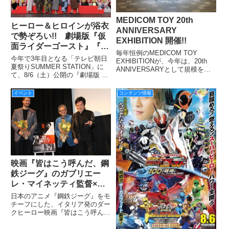
MEDICOM TOY 20th
ヒーロー＆ヒロインが浴衣
ANNIVERSARY
で勢ぞろい!! 劇場版『仮
EXHIBITION 開催!!
面ライダーゴースト』『動
毎年恒例のMEDICOM TOY
物戦隊ジュウオウジャー』
今年で3年目となる「テレビ朝日
EXHIBITIONが、今年は、20th
完成披露スペシャルイベン
夏祭りSUMMER STATION」に
ANNIVERSARYとして規模を拡
て、8/6（土）公開の『劇場版 仮
トが7/26（火）六本木ヒル
大して表参道ヒルズ本館地下3階
面ライダーゴースト 100の眼魂と
にある、スペース オーにて6月30
ズアリーナにて開催！
ゴースト運命の瞬間』＆『劇場版
日（木）まで開催された。
イベント
コンテンツ情報
動物戦隊ジュウオウジャー ドキ
ドキサーカスパニック！』の完成
披露スペシャ
映画『皆はこう呼んだ、鋼
鉄ジーグ』のガブリエー
レ・マイネッティ監督×永
井豪先生×水木一郎アニキ
日本のアニメ『鋼鉄ジーグ』をモ
によるトークイベント付き
チーフにした、イタリア発のダー
クヒーロー映画『皆はこう呼ん
最速上映会が3/6ヒューマ
だ、鋼鉄ジーグ』は、5月20日
ントラストシネマ有楽町に
（土）よりヒューマントラストシ