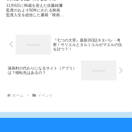
行記念上映会が池袋新文芸
11月6日に86歳を迎えた佐藤純彌
坐にて11月24日（土）よ
監督のおよそ50年にわたる映画
監督人生を総括した書籍「映画監
り開催！！！
督 佐藤純彌 映画よ憤怒の河を
渉れ」が、DU BOOKSより11月
23日（金）に発売されます！
2016年からキネマ旬報にて連載
されていた人気連載
『七つの大罪』最新263話ネタバレ・考
察！サリエルとタルミエルがマエルの仇
を討つ？！
漫画村の代わりになるサイト（アプリ）
は？移転先はあるの？
ホーム
イベント