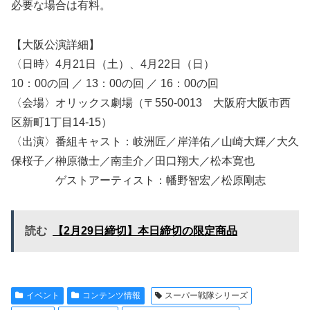
必要な場合は有料。
【大阪公演詳細】
〈日時〉4月21日（土）、4月22日（日）
10：00の回 ／ 13：00の回 ／ 16：00の回
〈会場〉オリックス劇場（〒550-0013 大阪府大阪市西
区新町1丁目14-15）
〈出演〉番組キャスト：岐洲匠／岸洋佑／山崎大輝／大久
保桜子／榊原徹士／南圭介／田口翔大／松本寛也
ゲストアーティスト：幡野智宏／松原剛志
読む
【2月29日締切】本日締切の限定商品
イベント
コンテンツ情報
スーパー戦隊シリーズ