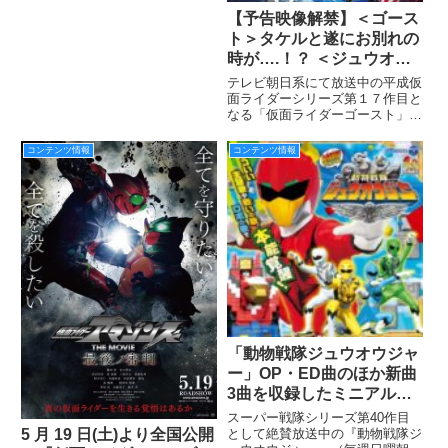
て開催！
ネマ有楽町、新宿武蔵野館ほか全
【予告映像解禁】＜ゴース
国にて順次公開！ 本作の公開を
ト＞タケルと遂にお別れの
記念して、イタリアからなん
時が….！？ ＜ジュウオウ
と！
ジャー＞悪の宇宙サーカス
テレビ朝日系にて放送中の平成仮
団長とサーカスファイト開
面ライダーシリーズ第１７作目と
なる「仮面ライダーゴースト」と
幕だ！
スーパー戦隊シリーズ第 40 作目
「動物戦隊ジュウオウジャー」の
コンテンツ情報
コンテンツ情報
映画、『劇場版 仮面ライダーゴ
ースト １００の眼魂アイコンと
ゴースト運命の瞬間とき/劇
「動物戦隊ジュウオウジャ
ー」OP・ED曲のほか新曲
3曲を収録したミニアルバ
ム第1弾が4/27に発売！
スーパー戦隊シリーズ第40作目
5 月 19 日(土)より全国公開
として絶賛放送中の『動物戦隊ジ