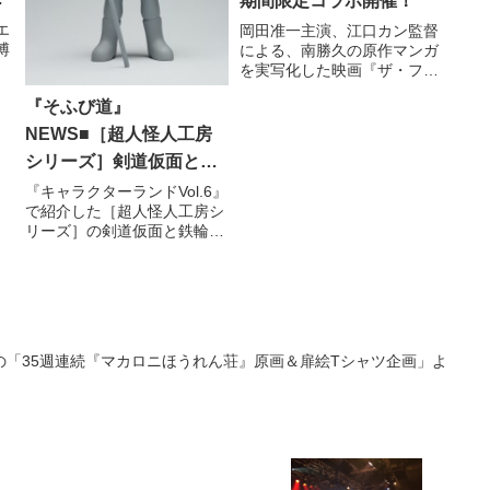
期間限定コラボ開催！
ラ
エ
岡田准一主演、江口カン監督
博
による、南勝久の原作マンガ
ユ
を実写化した映画『ザ・ファ
ャ
ブル』が6月21日（金）より
『そふび道』
！
ュ
全国公開される事を記念し
て、岡田准一さんが「超ひら
NEWS■［超人怪人工房
7
パー兄さん」＆「園長」を兼
シリーズ］剣道仮面と鉄
シ
務するひらかたパークにて、
施
コラボレーション企画を展開
輪仮面の受注期間変更の
『キャラクターランドVol.6』
する！
で紹介した［超人怪人工房シ
お知らせ！
リーズ］の剣道仮面と鉄輪仮
面が、東映ヒーローネットの
サイトリニューアル作業に伴
い、受注期間が変更になっ
た。
の「35週連続『マカロニほうれん荘』原画＆扉絵Tシャツ企画」よ