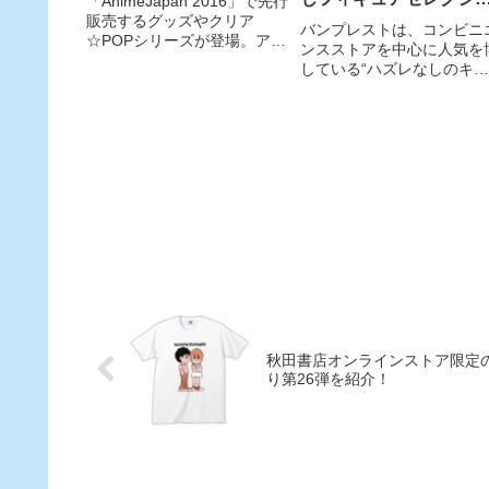
「AnimeJapan 2016」で先行
販売するグッズやクリア
ン ソードアート・オン
バンプレストは、コンビニ
☆POPシリーズが登場。アニ
ンスストアを中心に人気を
イン』「アスナ」や「
メ「DIABOLIK LOVERS
している“ハズレなしのキャ
MORE,BLOOD」の新商品３
ウキ」を始め、人気キ
ラクターくじ”「一番くじ」
つが春頃に発売予定。
ラクターたちを立体化
の最新作『一番くじフィギ
アセレクション ソードアー
ト・オンライン』を、9月1
日（土）より書店、ホビー
ョップ、アミューズメント
設な
秋田書店オンラインストア限定
り第26弾を紹介！