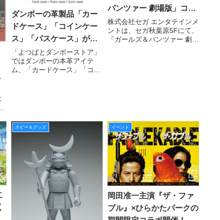
パンツァー 劇場版」コラ
ダンボーの革製品「カー
ボカフェが期間限定オー
株式会社セガ エンタテインメ
ドケース」「コインケー
ントは、セガ秋葉原5Fにて、
プン！
ス」「パスケース」が３
『ガールズ＆パンツァー 劇場
版』とコラボレーションした
アイテム同時発売！
ヒ
「よつばとダンボーストア」
カフェを12月9日（金）より
ではダンボーの本革アイテ
》
期間限定でオープン！ 期間
ム、「カードケース」「コイ
中は、作品やキャラクターを
ガ
ンケース」「パスケース」を
イメージしたオリジナルのフ
公式サイト限定販売で３種同
模
ード、デザート、ドリンク
時に発売します。
木
に
ラ
タ
ew
世
ホビー＆グッズ
イベント
大
開
行
こ
岡田准一主演『ザ・ファ
く
ブル』×ひらかたパークの
ョ