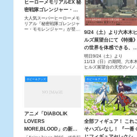
ヒーローメモリアルEX 秘
密戦隊ゴレンジャー・モ
モレンジャー
大人気スーパーヒーローメモ
リアル『秘密戦隊ゴレンジャ
ー・モモレンジャー』が登
9/24（土）より六本木
場！ モモレンジャー／ペギ
ルズ展望台にて《特撮
ー松山を演じた小牧りささん
が丁寧に心をこめて書いた直
の世界を体感できる、
筆サイン入り。限定150枚な
メラ×永井豪×巨大都市
明日9/24（土）より
のでお買い逃がしのないよう
11/13（日）の期間、六本
に！
型の特別企画「大都市
ヒルズ展望台の天空のパノ
迫る 空想脅威展」がス
マラウンジ「Tokyo City Vi
ート！
Lounge」にて「特撮」の
ホビー＆グッズ
ホビー＆グッズ
界を体感できる特別企画「
都市に迫る 空想脅威展」が
催されます。本日内覧会が
われたの
アニメ「DIABOLIK
LOVERS
全部フィギュア！ これ
MORE,BLOOD」の新商
そハズレなし！ 『一番
品を一挙公開!!
じフィギュアセレクシ