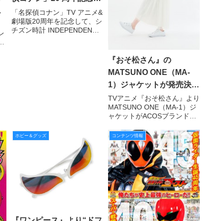
ン
フィシャルコラボウォッ
「名探偵コナン」TV アニメ&
劇場版20周年を記念して、シ
エ
チ!!
チズン時計 INDEPENDENT
レ
h
との初のコラボウォッチが登
ン
の
場です!! 「名探偵コナン」
h
の原作者・青山剛昌先生公認
＆
『おそ松さん』の
レ
による初の公式コラボウォッ
計
細
MATSUNO ONE（MA-
チ！ インペリアル・エンタ
日
ープライズのブラ
1）ジャケットが発売決
定！
TVアニメ『おそ松さん』より
MATSUNO ONE（MA-1）ジ
ャケットがACOSブランドか
ら発売決定。 全国のACOS・
アニメイト各店にて発売予
ホビー＆グッズ
コンテンツ情報
定。
『ワンピース』より“ドフ