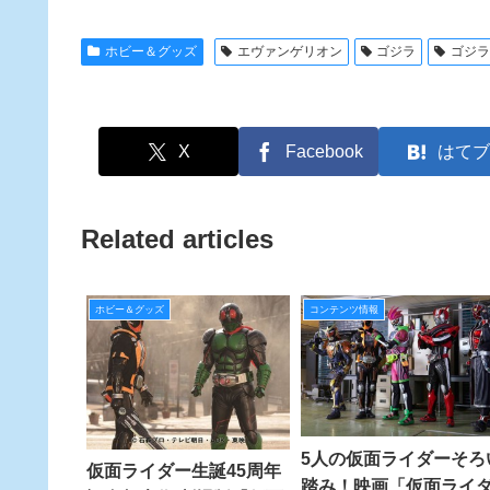
ホビー＆グッズ
エヴァンゲリオン
ゴジラ
ゴジ
X
Facebook
はてブ
Related articles
ホビー＆グッズ
コンテンツ情報
5人の仮面ライダーそろ
仮面ライダー生誕45周年
踏み！映画「仮面ライ