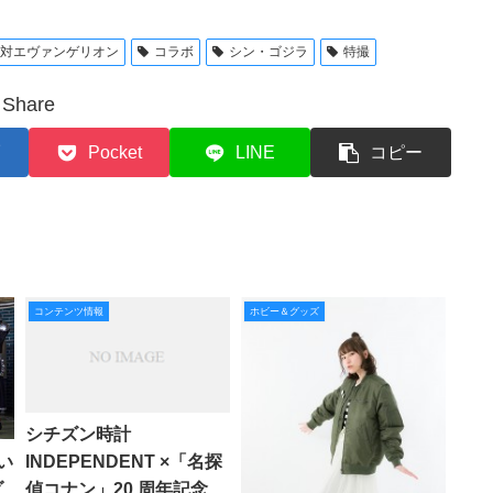
ラ対エヴァンゲリオン
コラボ
シン・ゴジラ
特撮
Share
Pocket
LINE
コピー
コンテンツ情報
ホビー＆グッズ
シチズン時計
い
INDEPENDENT ×「名探
ダ
偵コナン」20 周年記念オ