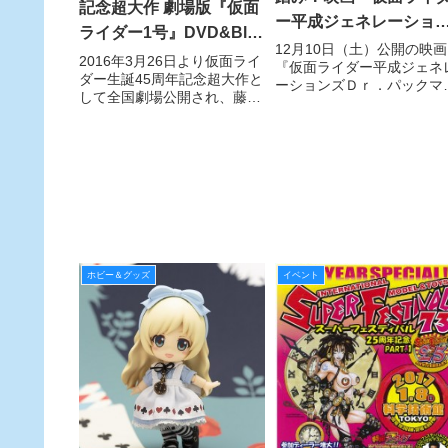
記念超大作 劇場版『仮面
ー平成ジェネレーショ
ライダー1号』DVD&Blu-
ズ Ｄｒ．パックマン対
12月10日（土）公開の映画
rayが8月3日（水）に発売
2016年3月26日より仮面ライ
『仮面ライダー平成ジェネ
グゼイド＆ゴーストwit
ダー生誕45周年記念超大作と
決定！
ーションズＤｒ．パックマ
レジェンドライダー」
して全国劇場公開され、藤岡
対エグゼイド＆ゴーストwit
弘、が45年ぶりに主演として
豪華プレミアムセット
レジェンドライダー』のプ
本郷猛をつとめたことで話題
ゼント付前売券が、全国合
入場者プレゼント、詳
になった劇場版『仮面ライダ
各５万個限定で１０月２９
ー1号』のDVD＆Blu-rayが
発表!!
（土）に発売スタート！
2016年8月3日（水）に発売
することが
ホビー＆グッズ
イベント