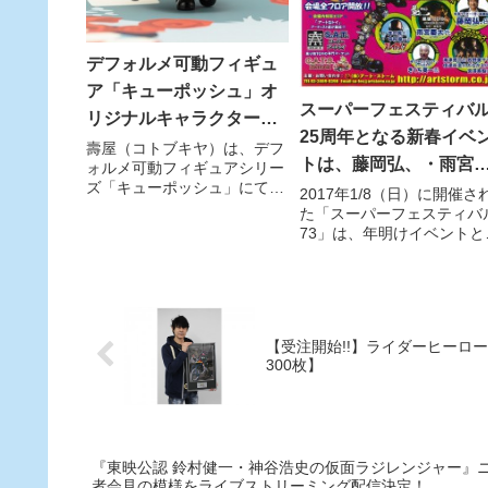
デフォルメ可動フィギュ
ア「キューポッシュ」オ
スーパーフェスティバ
リジナルキャラクター第
25周年となる新春イベ
4 弾！ 隠しきれない好奇
壽屋（コトブキヤ）は、デフ
トは、藤岡弘、・雨宮
ォルメ可動フィギュアシリー
心を持つ小さな淑女「ア
ズ「キューポッシュ」にて、
太監督・中村優一＆井
2017年1/8（日）に開催さ
リス-Alice-」登場
オリジナルキャラクター「ア
た「スーパーフェスティバ
昇監督・ニヤニヤブラ
リス-Alice-」を 2016 年 11
73」は、年明けイベントと
ーズ＆シスターズ・き
月に発売する。
う事でさまざまな玩具メー
ち英一が集結！
ーさん達が集まり玩具好き
集結！ さらにスーフェス2
周年ということもあり特撮
ーカイブステージも超豪華
【受注開始!!】ライダーヒーロー
顔ぶれが勢ぞろいしまし
300枚】
『東映公認 鈴村健一・神谷浩史の仮面ラジレンジャー』
者会見の模様をライブストリーミング配信決定！