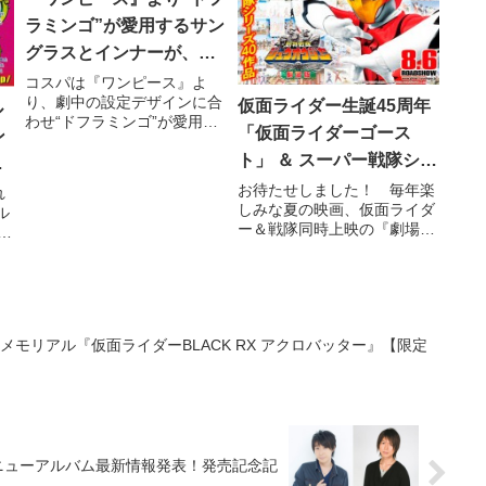
ラミンゴ”が愛用するサン
グラスとインナーが、劇
中の設定デザインに合わ
コスパは『ワンピース』よ
り、劇中の設定デザインに合
仮面ライダー生誕45周年
せコスパより発売決定。
ル
わせ“ドフラミンゴ”が愛用す
「仮面ライダーゴース
ン
るサングラスとインナー、そ
ト」 ＆ スーパー戦隊シリ
してラバーキーホルダーの発
慶
売を決定した。どちらも【ジ
ーズ40作品 「動物戦隊ジ
口
お待たせしました！ 毎年楽
れ
ャンプキャラクターズスト
しみな夏の映画、仮面ライダ
ル
ュウオウジャー」の劇場
ザ
ア】の先行発売も決定し、予
ー＆戦隊同時上映の『劇場版
い
約受付中。コスパオフィシャ
版が8/6（土）公開決定!!
く
仮面ライダーゴースト
カ
ルショッ
（仮）』『劇場版 動物戦隊
が
ジュウオウジャー（仮）』の
5
公開日が、８月６日（土）に
ア
決定しました!!
な
メモリアル『仮面ライダーBLACK RX アクロバッター』【限定
ニューアルバム最新情報発表！発売記念記