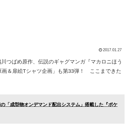
2017.01.27
鴨川つばめ原作、伝説のギャグマンガ『マカロニほう
原画＆扉絵Tシャツ企画」も第33弾！ ここまできた
初の「成型物オンデマンド配出システム」搭載した『ポケ