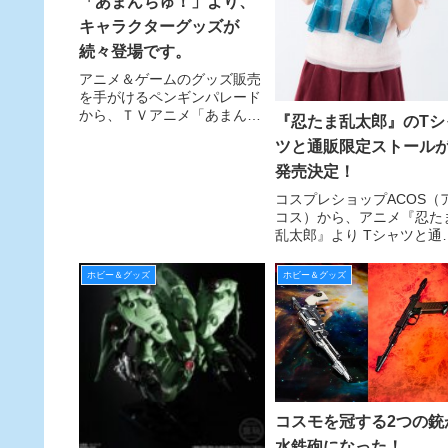
「あまんちゅ！」より、
キャラクターグッズが
続々登場です。
アニメ＆ゲームのグッズ販売
を手がけるペンギンパレード
から、ＴＶアニメ「あまんち
『忍たま乱太郎』のTシ
ゅ！」のキャラクターグッズ
ツと通販限定ストール
が続々発表。
発売決定！
コスプレショップACOS（
コス）から、アニメ『忍た
乱太郎』より Tシャツと通
限定のストールが発売決定
Tシャツは全国のACOS・
ホビー＆グッズ
ホビー＆グッズ
ニメイト各店にて、 ストー
はACOSオンライン、アニ
イトオンラインなど通販店
限定で発売予定。
コスモを冠する2つの銃
水鉄砲になった！