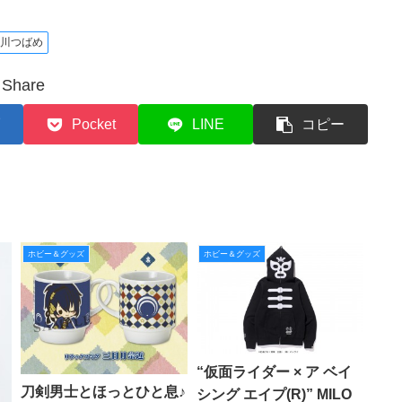
鴨川つばめ
Share
Pocket
LINE
コピー
ホビー＆グッズ
ホビー＆グッズ
“仮面ライダー × ア ベイ
刀剣男士とほっとひと息♪
シング エイプ(R)” MILO