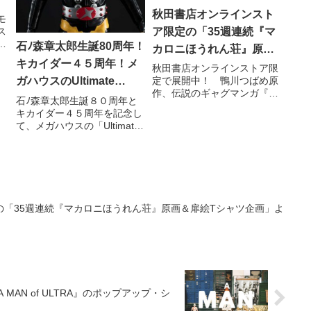
秋田書店オンラインスト
モ
ス
ア限定の「35週連続『マ
石ﾉ森章太郎生誕80周年！
カロニほうれん荘』原画
宙
キカイダー４５周年！メ
＆扉絵Tシャツ企画」より
秋田書店オンラインストア限
備
定で展開中！ 鴨川つばめ原
ガハウスのUltimate
に
第29弾を紹介！
作、伝説のギャグマンガ『マ
Article に今度はハカイダ
石ﾉ森章太郎生誕８０周年と
カロニほうれん荘』「35週連
キカイダー４５周年を記念し
ーが登場！
続『マカロニほうれん荘』原
て、メガハウスの「Ultimate
画＆扉絵Tシャツ企画」も残
Article」第１弾として発売さ
りわずか！ 第35弾まで突っ
れた「人造人間キカイダー」
走れ!! そして第29弾は１月
（好評のうちに予約終
13日24時締め切り！
了）！ その拘りのディティ
ールと精巧なギミックに、フ
ァンからは早くも熱望
の「35週連続『マカロニほうれん荘』原画＆扉絵Tシャツ企画」よ
AN of ULTRA』のポップアップ・シ