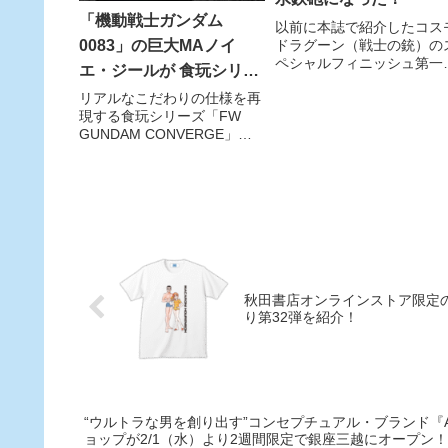
「機動戦士ガンダム
以前に本誌で紹介したコス
ドラグーン（戦士の銃）の
0083」の巨大MAノイ
ペシャルフィニッシュ第一
エ・ジールが 食玩シリー
弾、メーテルver.と、『宇
ズ「FW GUNDAM
リアルなこだわりの仕様を再
戦艦ヤマト』の乗組員に装
現する食玩シリーズ「FW
されたコスモガンが水鉄砲
CONVERGE」に登場！
GUNDAM CONVERGE」か
なって発売される！
ら、「機動戦士ガンダム
0083」に登場するMSを立体
化した食玩『FW
GUNDAMCONVERGE EX12
ノイエ・ジール／0083最終決
戦オプションセ
秋田書店オンラインストア限定
り第32弾を紹介！
“ウルトラな男を創り出す”コンセプチュアル・ブランド『A M
ョップが2/1（水）より2週間限定で銀座三越にオープン！