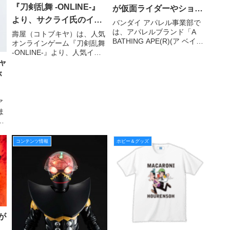
『刀剣乱舞 -ONLINE-』
が仮面ライダーやショッ
より、サクライ氏のイラ
カー戦闘員に変身 Tシ
バンダイ アパレル事業部で
は、アパレルブランド「A
ストがキュートなマグカ
ャツやなりきりパーカー
壽屋（コトブキヤ）は、人気
BATHING APE(R)(ア ベイシ
オンラインゲーム『刀剣乱舞
ップが登場！
が登場
ング エイプ)」と人気ヒーロ
-ONLINE-』より、人気イラ
ー「仮面ライダー」がコラボ
ストレーター・サクライ氏の
ャ
レーションした全11点のアパ
イラストを使用したマグカッ
が
レルアイテムを、2016年7月
プ 5 種を、2016 年 9 月に発
2日に「A BATHING APE(
売する。
ア
ま
販
。
ア
コンテンツ情報
ホビー＆グッズ
ル
メ
舗
が