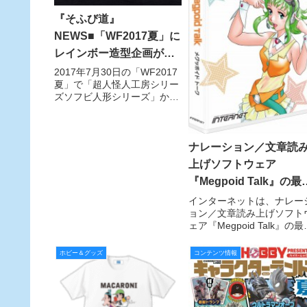
『そふび道』
NEWS■「WF2017夏」に
レインボー造型企画が出
店！ そこで気になる
2017年7月30日の「WF2017
夏」で「超人怪人工房シリー
「超人怪人工房シリー
ズソフビ人形シリーズ」から
ズ」の「仮面怪人」を再
「鋼鉄虎仮面」と「鉄獅子仮
販！
面」再び！
ナレーション／文章読
上げソフトウェア
『Megpoid Talk』の最新
バージョン（1.00.5）を
インターネットは、ナレー
ョン／文章読み上げソフト
公開！ 8月31日までは
ェア『Megpoid Talk』の最
2016サマーキャンペー
バージョン（1.00.5）を公
で３０％OFF！
した。最新バージョンでは
ホビー＆グッズ
コンテンツ情報
汎用性のある男性の声と女
の声の2ライブラリを追加
さらにパソコンのキーボー
を叩くとそのキ