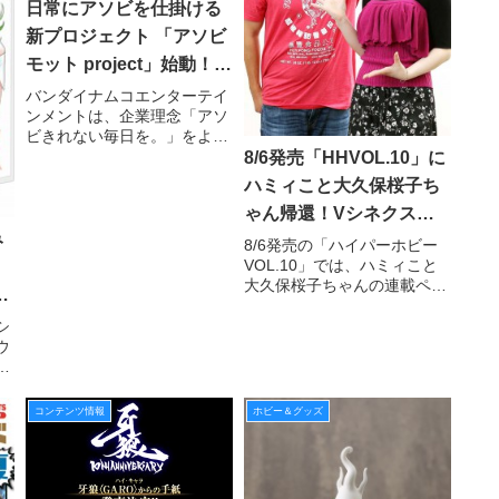
日常にアソビを仕掛ける
新プロジェクト 「アソビ
モット project」始動！
WEB 限定ムービー「サム
バンダイナムコエンターテイ
ンメントは、企業理念「アソ
ライ美少女」を公開！
ビきれない毎日を。」をより
推進すべく、日常にアソビを
8/6発売「HHVOL.10」に
仕掛ける新プロジェクト「ア
ハミィこと大久保桜子ち
ソビモット project」を始
ゃん帰還！Vシネクスト
動、プロジェクト第一弾とし
て WEB 限定ムービー「サム
み
「宇宙戦隊キュウレンジ
8/6発売の「ハイパーホビー
ライ美少女」を公開した
VOL.10」では、ハミィこと
ャー VS スペース・スク
大久保桜子ちゃんの連載ペー
ワッド」より坂本浩一監
ジが復活！ 8月8日(水) にBlu-
督と対談！SP動画も!!!
ray&DVDが発売されるVシネ
シ
クスト『宇宙戦隊キュウレン
ウ
、
ジャー VS スペース・スクワ
新
ン
ッド』について、本作のメ
開
、
コンテンツ情報
ホビー＆グッズ
性
、
ド