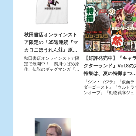
秋田書店オンラインスト
ア限定の「35週連続『マ
カロニほうれん荘』原画
＆扉絵Tシャツ企画」より
【好評発売中】『キャ
秋田書店オンラインストア限
定で展開中！ 鴨川つばめ原
第29弾を紹介！
クターランド』Vol.8の
作、伝説のギャグマンガ『マ
特集は、夏の特撮まつ
カロニほうれん荘』「35週連
続『マカロニほうれん荘』原
り！
『シン・ゴジラ』『仮面ラ
画＆扉絵Tシャツ企画」も残
ダーゴースト』『ウルトラ
りわずか！ 第35弾まで突っ
ンオーブ』『動物戦隊ジュ
走れ!! そして第29弾は１月
オウジャー』『仮面ライダ
13日24時締め切り！
アマゾンズ』『ウルトラマ
A』と特撮作品の宝石箱や
～ッ！ 好評の菅原芳人フ
イク・チラシは夏休み映画
版！ 付録には『ウルトラ
ンA』超