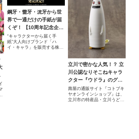
鋼牙・雷牙・流牙から世
界で一通だけの手紙が届
くぞ！ 【10周年記念企
画】3,000通限定「牙狼＜
“キャラクターから届く手
紙”大人向けブランド「ハ
GARO＞からの手紙」販
イ・キャラ」を販売する株式
売決定！
会社イクスネット(所在地：
栃木県那須塩原市、代表取締
ラ
役：木口 明久)は、10周年を
立川で密かな人気！？ 立
大
迎えた人気特撮シリーズ『牙
川公認なりそこねキャラ
狼＜GARO＞』で活躍する歴
クター『ウドラ』のグッ
代の主人公「冴島鋼牙」「冴
イ
島雷
ズが全国で買える！
壽屋の通販サイト『コトブキ
マ
ヤオンラインショップ』は、
ウ
立川市の特産品・立川うどを
ー
怪獣化したキャラクター『ウ
ン
ドラ』のグッズを、6月30日
～
（木）までの期間限定で販売
ェ
を行う。
マ