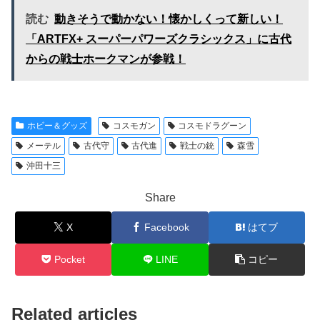
読む
動きそうで動かない！懐かしくって新しい！
「ARTFX+ スーパーパワーズクラシックス」に古代
からの戦士ホークマンが参戦！
ホビー＆グッズ
コスモガン
コスモドラグーン
メーテル
古代守
古代進
戦士の銃
森雪
沖田十三
Share
X
Facebook
はてブ
Pocket
LINE
コピー
Related articles