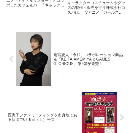
ん、これはチェックです！
ニメ「アイドルマスター」とコラ
ンブックが登場！
キャラクターコスチュームやグッ
ボしたカフェ＆バー「キャラクロ
ズの製作・販売を行う株式会社コ
feat. アイドルマスター」で好評
スパは、TVアニメ『ガールズ＆
のイベント「誕生祭」を自宅で楽
パンツァー』より、登場する各学
しめる、ドリンクとグッズのセッ
校のエンブレムを再現したPVC
ト『Cafe＆Bar CHARACRO
パッチ（ワッペン）と、ワッペン
feat.T
ブックの発売を発表した。
雨宮慶太「令和」コラボレーション商品
＆「KEITA AMEMIYA x GAMES
GLORIOUS」第2弾が発売！
西恵子ファンミーティングを出身地であ
る新潟で6月8日（土）開催!!