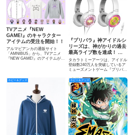
付中だ！
TVアニメ『NEW
GAME!』のキャラクター
『プリパラ』神アイドルシ
アイテムの受注を開始！！
リーズは、神がかりの過去
アルマビアンカの通販サイト
最高ライブ数を達成！ 全
「AMNIBUS」から、TVアニメ
国のアイドルたちが1分間
『NEW GAME!』のアイテムが発
タカラトミーアーツは、アイドル
売されます。受注受付中。
に200回ライブをしていま
登録数240万人を突破しているア
ミューズメントゲーム『プリパ
す！ これを記念して神ア
ラ』の新シリーズ「神アイドルシ
イテム『ヘッドフォン』登
リーズ」を2016年4月2日より稼
ホビー＆グッズ
ホビー＆グッズ
場
動開始し、この週のライブ回数が
過去最高を達成した。これを記念
して、「プリパラアイドル」