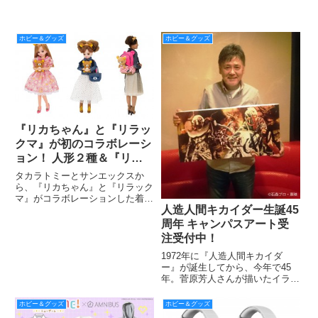
ホビー＆グッズ
ホビー＆グッズ
『リカちゃん』と『リラッ
クマ』が初のコラボレーシ
ョン！ 人形２種＆『リカ
ちゃん』とおそろいのリュ
タカラトミーとサンエックスか
ックが登場です！
ら、『リカちゃん』と『リラック
マ』がコラボレーションした着せ
人造人間キカイダー生誕45
替え人形２種の発売が発表されま
した。さらに、キデイランドか
周年 キャンパスアート受
ら、コラボレーションをした『リ
注受付中！
カちゃん』と同じデザインのリュ
ックサックを、リラックマストア
1972年に『人造人間キカイダ
にて
ー』が誕生してから、今年で45
年。菅原芳人さんが描いたイラス
トの複製画に、伴大介さんの直筆
サインが入ったキャンバスアート
ホビー＆グッズ
ホビー＆グッズ
が東映ヒーローネットにて受注受