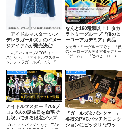
なんと180種類以上！ タカ
ラトミーグループ『僕のヒ
「アイドルマスター シン
ーローアカデミア』商品を
デレラガールズ」のイメー
発売！
ジアイテムが発売決定!
タカラトミーグループでは、『僕
のヒーローアカデミアタッグカー
コスプレショップACOS（アコ
ドゲーム』、『僕のヒーローアカ
ス）から、 「アイドルマスター
デミア激突！ヒーローズバトル』
シンデレラガールズ」より 『イ
や、ガチャ（３月から発売中）の
メージパーカー』『 Tシャツ』
他にも、TVアニメ「僕のヒーロ
『トートバッグ』 『アクリルバ
ホビー＆グッズ
ホビー＆グッズ
ーアカデミア」の玩具菓子、アパ
ングル』が発売決定。 全国の
レルなど“個性”豊かなキャラク
ACOS・アニメイト各店にて発売
予定。
アイドルマスター『765プ
ロ』6人の誕生日を自宅で
『ガールズ＆パンツァー』
お祝いできる限定グッズを
各校のPVCパッチとコレク
販売！ プロデューサーさ
ションにピッタリなワッペ
プレミアムバンダイでは、TVア