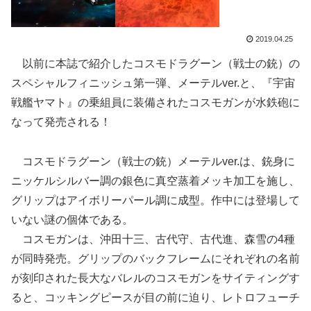
2019.04.25
以前に本誌で紹介したコスモドラグーン（戦士の銃）の
スペシャルフィニッシュ第一弾、メーテルver.と、『宇宙
戦艦ヤマト』の乗組員に装備されたコスモガンが水鉄砲に
なって発売される！
コスモドラグーン（戦士の銃）メーテルver.は、銃身に
ニッケルシルバー調の銀色に真空蒸着メッキ加工を施し、
グリップはアイボリーパール調に成型。作中には登場して
いない謎の個体である。
コスモガンは、沖田十三、古代守、古代進、森雪の4種
が同時発売。グリップのバックフレームにそれぞれの名前
が刻印された長大なバレルのコスモガンをサイティングす
ると、コッキングピースが目の前に迫り、レトロフューチ