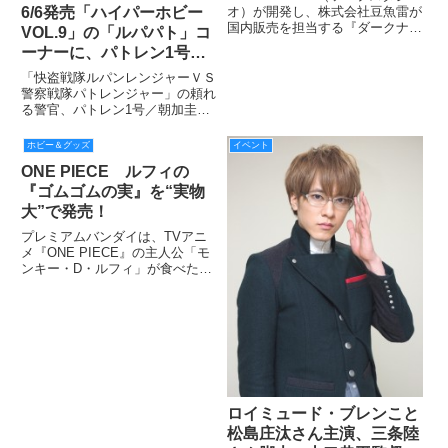
売！
オ）が開発し、株式会社豆魚雷が
6/6発売「ハイパーホビー
国内販売を担当する『ダークナイ
VOL.9」の「ルパパト」コ
ト・トリロジー/ 1/12スケール フ
ーナーに、パトレン1号／
ル遠隔可動 インテリジェント・
朝加圭一郎役の結木滉星く
バットモービル "タンブラー"』
「快盗戦隊ルパンレンジャーＶＳ
を遊んでみた動画が公開された。
んが登場！ さらにHH読
警察戦隊パトレンジャー」の頼れ
る警官、パトレン1号／朝加圭一
者にスペシャルメッセージ
郎役を演じている、結木滉星くん
も!!!
にHHスーパー戦隊担当が直撃イ
ホビー＆グッズ
イベント
ンタビュー！
ONE PIECE ルフィの
『ゴムゴムの実』を“実物
大”で発売！
プレミアムバンダイは、TVアニ
メ『ONE PIECE』の主人公「モ
ンキー・D・ルフィ」が食べた、
特殊な能力が身に付く“悪魔の
実”を立体化した食玩『The Devil
Fruit ゴムゴムの実』を2016年3月
18日(金)13時から予約を開始
ロイミュード・ブレンこと
松島庄汰さん主演、三条陸