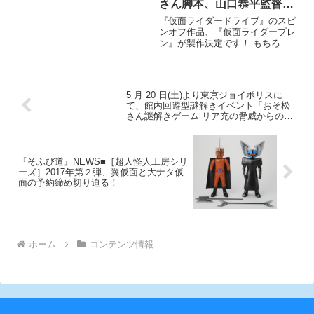
さん脚本、山口恭平監督に
よる『仮面ライダードライ
『仮面ライダードライブ』のスピ
ブ』のスピンオフ、『仮面
ンオフ作品、『仮面ライダーブレ
ン』が製作決定です！ もちろん
ライダーブレン』がTTFC
主演は『仮面ライダードライブ』
にて製作決定!!!
で「ブレン」を演じてこられた松
島庄汰さん!!! さらに『仮面ライ
ダードライブ』のメインシナリオ
5 月 20 日(土)より東京ジョイポリスに
ライター・三条陸さんが脚本
て、館内回遊型謎解きイベント「おそ松
さん謎解きゲーム リア充の脅威からの脱
出 in JOYPOLIS」が開催！
『そふび道』NEWS■［超人怪人工房シリ
ーズ］2017年第２弾、翼仮面と大ナタ仮
面の予約締め切り迫る！
ホーム
コンテンツ情報