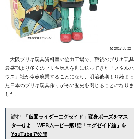
2017.05.22
大阪ブリキ玩具資料室の協力工場で、戦後のブリキ玩具
最盛期より多くのブリキ玩具を世に送ってきた「メタルハ
ウス」社が今春廃業することになり、明治後期より始まっ
た日本のブリキ玩具作りがその歴史を閉じることになりま
した。
読む
「仮面ライダーエグゼイド」変身ポーズをマス
ターせよ WEBムービー第1話「エグゼイド編」を
YouTubeで公開