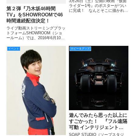
3月26日（土）公開の映画『仮面
ライダー1号』のポスターがつい
第２弾『乃木坂46時間
に完成！ なんとそこに描かれて
TV』をSHOWROOMで46
いるのは、仮面ライダー1号の宿
敵・地獄大使！ 2009年公開の映
時間連続配信決定！
画『劇場版 仮面ライダーディケ
ライブ動画ストリーミングプラッ
イド オールライダー対大ショッ
トフォームSHOWROOM（ショ
カー』以来7年ぶりに登
ールーム）では、2016年6月10日
(金) 21時から6月12日(日) 19時ま
で、「乃木坂46時間TV」を46時
イベント
ホビー＆グッズ
間連続で配信する。
遊んでみたら思った以上に
すごかった！ 『フル遠隔
可動 インテリジェント・
バットモービル』今月発
SOAP STUDIO（ソープスタジ