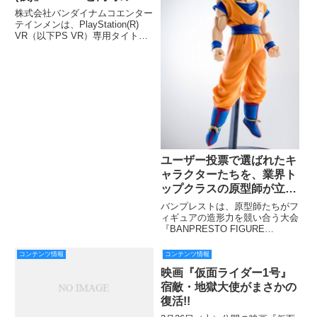
2016年 10月に発売決定！
株式会社バンダイナムコエンター
テインメンは、PlayStation(R)
VR（以下PS VR）専用タイトル
「サマーレッスン(仮)」をPS VR
本体の発売にあわせ 2016 年 10
月に発売する。
ユーザー投票で選ばれたキ
ャラクターたちを、業界ト
ップクラスの原型師が立体
化 『BANPRESTO
バンプレストは、原型師たちがフ
FIGURE COLOSSEUM』
ィギュアの造形力を競い合う大会
『BANPRESTO FIGURE
COLOSSEUM（バンプレスト _
フィギュアコロシアム）』におい
コンテンツ情報
コンテンツ情報
て、『ドラゴンボール超』を題材
映画『仮面ライダー1号』
にした『造形天下一武道会6』
と、『ワンピース』を
宿敵・地獄大使がまさかの
復活!!