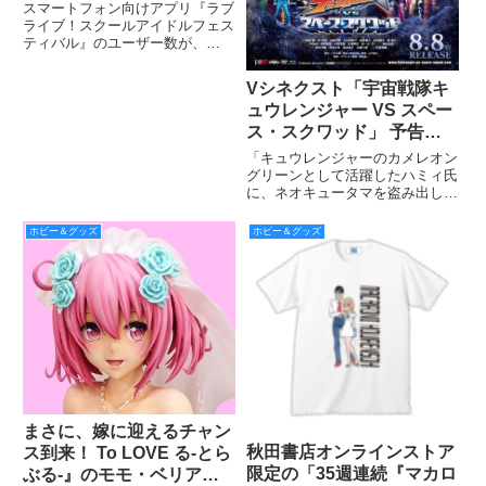
＆国内1500万人突破、
スマートフォン向けアプリ『ラブ
μ’sic Foreverキャンペーン
ライブ！スクールアイドルフェス
ティバル』のユーザー数が、
のお知らせ
2016年3月9日（水）に全世界で
2500万人、3月19日（土）に日本
Vシネクスト「宇宙戦隊キ
国内で1500万人を突破した。こ
ュウレンジャー VS スペー
れを記念した各種キャンペーンと
ともに、3月31日・4
ス・スクワッド」 予告編
第2弾を公開!! キュウレン
「キュウレンジャーのカメレオン
ジャーが激しく刃を交え合
グリーンとして活躍したハミィ氏
に、ネオキュータマを盗み出した
う！さらに“ヴィランズ”続
疑いがもたれています」 衝撃の
報も！？
ニュースで幕を切る、シネクスト
ホビー＆グッズ
ホビー＆グッズ
「宇宙戦隊キュウレンジャーVS
スペース・スクワッド」の劇中映
像がふんだん
まさに、嫁に迎えるチャン
秋田書店オンラインストア
ス到来！ To LOVE る-とら
限定の「35週連続『マカロ
ぶる-』のモモ・ベリア・