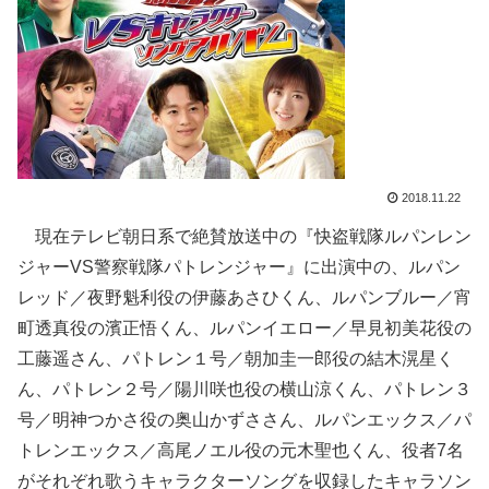
2018.11.22
現在テレビ朝日系で絶賛放送中の『快盗戦隊ルパンレン
ジャーVS警察戦隊パトレンジャー』に出演中の、ルパン
レッド／夜野魁利役の伊藤あさひくん、ルパンブルー／宵
町透真役の濱正悟くん、ルパンイエロー／早見初美花役の
工藤遥さん、パトレン１号／朝加圭一郎役の結木滉星く
ん、パトレン２号／陽川咲也役の横山涼くん、パトレン３
号／明神つかさ役の奥山かずささん、ルパンエックス／パ
トレンエックス／高尾ノエル役の元木聖也くん、役者7名
がそれぞれ歌うキャラクターソングを収録したキャラソン