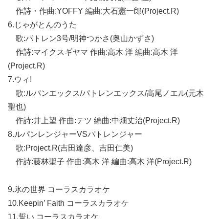
作詩・作曲:YOFFY 編曲:大石憲一郎(Project.R)
6.じゃがとんのうた
歌:パトレン3号/明神つかさ(奥山かずさ)
作詩:マイクスギヤマ 作曲:高木 洋 編曲:高木 洋
(Project.R)
7.ウィ!
歌:ルパンエックス/パトレンエックス/高尾ノエル(元木
聖也)
作詩:井上望 作曲:テツ 編曲:中畑丈治(Project.R)
8.ルパンレンジャーVSパトレンジャー
歌:Project.R(吉田達彦、吉田仁美)
作詩:藤林聖子 作曲:高木 洋 編曲:高木 洋(Project.R)
9.氷の世界 コーラスカラオケ
10.Keepin’ Faith コーラスカラオケ
11.誓い コーラスカラオケ