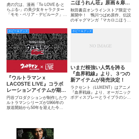
ニほうれん荘』原画＆扉絵
デビルーク等身大 フィギ
虎の穴は、漫画「To LOVEる-と
Tシャツ企画」より第23弾
ュアが、数量限定・期間限
らぶる-」の美少女キャラクター
秋田書店オンラインストア限定で
「モモ・ベリア・デビルーク」の
を紹介！
展開中！ 鴨川つばめ原作、伝説
定で受注生産決定！
等身大フィギュアの受注生産を、
のギャグマンガ『マカロニほうれ
数量限定、期間限定で、本日
ん荘』「35週連続『マカロニほ
2016 年5 月24 日（火）より、
うれん荘』原画＆扉絵Tシャツ企
ホビー＆グッズ
ホビー＆グッズ
「とらのあな秋葉原店C」で受付
画」も後半戦！ 第23弾は12月
を開始する。限定10
２日24時締め切りです！
いまだ根強い人気を誇る
『血界戦線』より、３つの
『ウルトラマン x
新アイテムが発売決定！
LACOSTE L!VE』コラボ
ラクセント（LUXENT）はアニメ
レーションアイテムが期間
『血界戦線』より、オーガニック
限定で登場！
ボディスプレーとライブラのシン
円谷プロダクションが制作したウ
ボルがプリントされたリップグロ
ルトラマンシリーズが1966年の
ス、そしてソニックをモチーフと
放送開始から50年を迎えた今
したメモ帳を7月下旬に発売す
年、フランスのプレミアム・カジ
る。
ュアルブランド「LACOSTE」の
ディレクショナルラインとして展
開される「LACOSTE L!VE」か
ら『ウルトラマン』