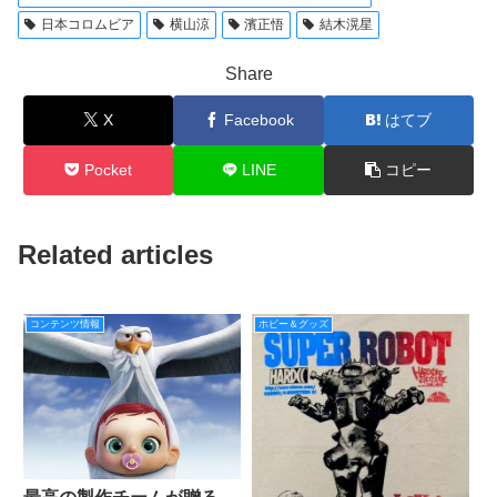
日本コロムビア
横山涼
濱正悟
結木滉星
Share
X
Facebook
はてブ
Pocket
LINE
コピー
Related articles
コンテンツ情報
ホビー＆グッズ