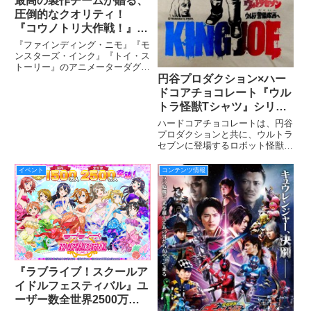
最高の製作チームが贈る、
圧倒的なクオリティ！
『コウノトリ大作戦！』が
１１月３日から全国ロード
『ファインディング・ニモ』『モ
ショー！
ンスターズ・インク』『トイ・ス
トーリー』のアニメーターダグ・
円谷プロダクション×ハー
スウィートランド監督が贈る、笑
って泣けるアニメーション・ムー
ドコアチョコレート『ウル
ビー『コウノトリ大作戦！』が１
トラ怪獣Tシャツ』シリー
１月３日から全国ロードショー！
ズに新デザインが登場！
ハードコアチョコレートは、円谷
プロダクションと共に、ウルトラ
セブンに登場するロボット怪獣、
日本初の合体ロボット“キングジ
ョー”と、ウルトラセブンに登場
イベント
コンテンツ情報
したお助け怪獣、“ウインダム、
ミクラス、アギラ”とのコラボTシ
ャツを2種同時発売する。
『ラブライブ！スクールア
イドルフェスティバル』ユ
ーザー数全世界2500万人