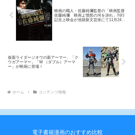
映画の職人・佐藤純彌監督の「映画監督
佐藤純彌 映画よ憤怒の河を渉れ」刊行
記念上映会が池袋新文芸坐にて11月24日
（土）より開催！！！
仮面ライダージオウの新アーマー、「ク
ウガアーマー」「W （ダブル）アーマ
ー」が映画に登場！
ホーム
コンテンツ情報
電子書籍漫画のおすすめ比較