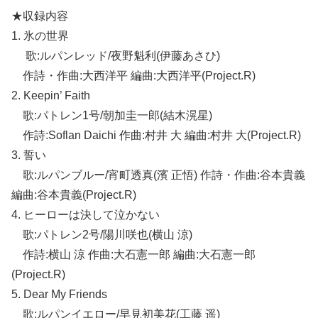
★収録内容
1. 氷の世界
歌:ルパンレッド/夜野魁利(伊藤あさひ)
作詩・作曲:大西洋平 編曲:大西洋平(Project.R)
2. Keepin’ Faith
歌:パトレン1号/朝加圭一郎(結木滉星)
作詩:Soflan Daichi 作曲:村井 大 編曲:村井 大(Project.R)
3. 誓い
歌:ルパンブルー/宵町透真(濱 正悟) 作詩・作曲:谷本貴義
編曲:谷本貴義(Project.R)
4. ヒーローは決して泣かない
歌:パトレン2号/陽川咲也(横山 涼)
作詩:横山 涼 作曲:大石憲一郎 編曲:大石憲一郎
(Project.R)
5. Dear My Friends
歌:ルパンイエロー/早見初美花(工藤 遥)