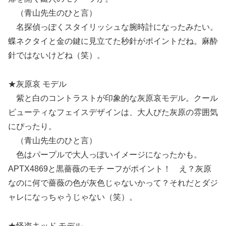
（青山先生のひと言）
名探偵っぽくスタイリッシュな腕時計になったみたい。
蝶ネクタイと金の鍵に見立てた秒針がポイントだね。麻酔
針ではないけどね（笑）。
★灰原哀 モデル
紫と白のコントラストが印象的な灰原哀モデル。クール
ビューティなフェイスデザインは、大人びた灰原の雰囲気
にぴったり。
（青山先生のひと言）
色はパープルで大人っぽいイメージになったかも。
APTX4869と黒薔薇のモチ ーフがポイント！ え？灰原
なのに何で薔薇の色が灰色じゃないかって？それだとダジ
ャレになっちゃうじゃない（笑）。
★怪盗キッド モデル