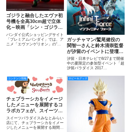
ゴジラと融合したエヴァ初
号機を全高30cm超で立体
化～映画「シン・ゴジラ」
公開記念 “ゴジラ対エヴァ
バンダイ公式ショッピングサイト
ンゲリオン”企画～
ガッチャマン/鷲尾健役の
「プレミアムバンダイ」では、ア
ニメ「エヴァンゲリオン」の“初
関智一さんと鈴木清崇監督
号機”がキングオブモンスター“ゴ
が汐留のイベントに登壇！
ジラ”と融合したイメージをフィ
タツノコプロ 55 周年記念
ギュア化した『ゴジラ対エヴァン
汐留・日本テレビで8/27まで開催
作品 『Infini-T Force（イ
ゲリオン 東宝30cmシリーズ エ
中の夏限定の参加型イベント「超
ヴァンゲリオン初号機“G
汐留パラダイス 2017
ンフィニティ フォー
SUMMER」にて、昨日
ス）』映画化プロジェクト
8/24「Infini-T Force 放送1ヶ月前
コンテンツ情報
ホビー＆グッズ
を発表！
記念!国内最速ちょい見せ&トーク
ショー 重大発表 SP!!」と題
チェブラーシカをイメージ
したメニューを展開するコ
ラボカフェが、スイーツパ
ラダイスみなとみらい店に
スイーツパラダイスみなとみらい
て期間限定開催！
店にて、チェブラーシカをイメー
ジしたメニューを展開する期間限