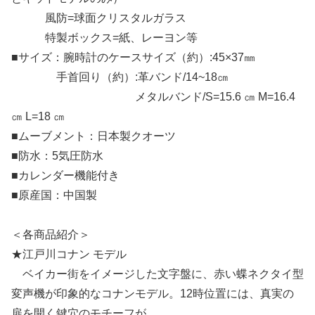
風防=球面クリスタルガラス
特製ボックス=紙、レーヨン等
■サイズ：腕時計のケースサイズ（約）:45×37㎜
手首回り（約）:革バンド/14~18㎝
メタルバンド/S=15.6 ㎝ M=16.4
㎝ L=18 ㎝
■ムーブメント：日本製クオーツ
■防水：5気圧防水
■カレンダー機能付き
■原産国：中国製
＜各商品紹介＞
★江戸川コナン モデル
ベイカー街をイメージした文字盤に、赤い蝶ネクタイ型
変声機が印象的なコナンモデル。12時位置には、真実の
扉を開く鍵穴のモチーフが。