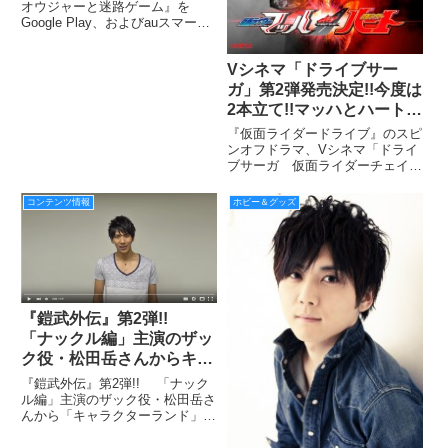
オウジャーと迷路ゲーム』を
Google Play、およびauスマート
パスにて、本日4月4日（月）よ
り配信を開始した。
Vシネマ「ドライブサー
ガ」第2弾発売決定!!今度は
2本立て!!マッハとハートの
物語が紡がれます
『仮面ライダードライブ』のスピ
ンオフドラマ、Vシネマ「ドライ
ブサーガ 仮面ライダーチェイサ
ー」に続き、第2弾が発売される
ことになりました！ その名も、
コンテンツ情報
ホビー＆グッズ
Vシネマ「ドライブサーガ 仮面
ライダーマッハ/仮面ライダーハ
ート」で、2本立てになります！
『鎧武外伝』第2弾!!
「ナックル編」主演のザッ
ク役・松田岳さんからキャ
ラクターランド読者にメッ
『鎧武外伝』第2弾!! 「ナック
セージ!!
ル編」主演のザック役・松田岳さ
んから「キャラクターランド」読
者にスペシャルなメッセージ!!