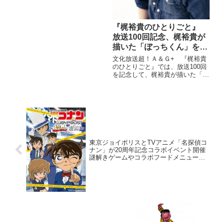
『梶裕貴のひとりごと』
放送100回記念、梶裕貴が
描いた「ぼっちくん」を
LINEスタンプで配信開始
文化放送超！Ａ＆Ｇ+ 『梶裕貴
のひとりごと』では、放送100回
を記念して、梶裕貴が描いた「ぼ
っちくん」を公式LINEスタンプ
で3月6日から配信開始。
東京ジョイポリスとTVアニメ「名探偵コ
ナン」が20周年記念コラボイベント開催
謎解きゲームやコラボフードメニュー、
コラボアトラクションが登場