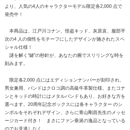
より、人気の4人のキャラクターモデル限定各2,000 点で
発売中！
本商品は、江戸川コナン、怪盗キッド、灰原哀、服部平
次の4 人の個性をモチーフにしたデザインが施されたスペ
シャル仕様！
謎を解く“鍵”の秒針が、あなたの腕でスリリングな時を
刻みます。
限定各2,000 点にはエディションナンバーが刻印され、
男女兼用、バンドはクロコ調の高級牛革製仕様。またコナ
ンとキッドの時計にはメタルバンドもあり、お好きな方を
選べます。20周年記念ボックスには各キャラクター のシ
ンボルをそれぞれデザイン、さらに青山剛昌先生のメッセ
ージカード付き！ まさにファン垂涎の逸品となっている
のでお見逃しなく。