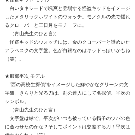
白いタキシードで颯爽と登場する怪盗キッドをイメージ
したメタリックホワイトのウォッチ。モノクルの先で揺れ
るクローバーと三日月をモチーフに。
（青山先生のひと言)）
怪盗キッドのウォッチには、金のクローバーと謎めいた
アラベスクの文字盤。色が白銀なのはキッドっぽいかもね
（笑）。
★服部平次 モデル
”西の高校生探偵“をイメージした鮮やかなグリーンの文
字盤。きらりと光る刀は、剣の達人にして名探偵、平次の
シンボル。
（青山先生のひと言）
文字盤は緑で、平次がいつも被っている帽子のツバの色
に合わせたのかな？そしてポイントは交差する刀！平次は