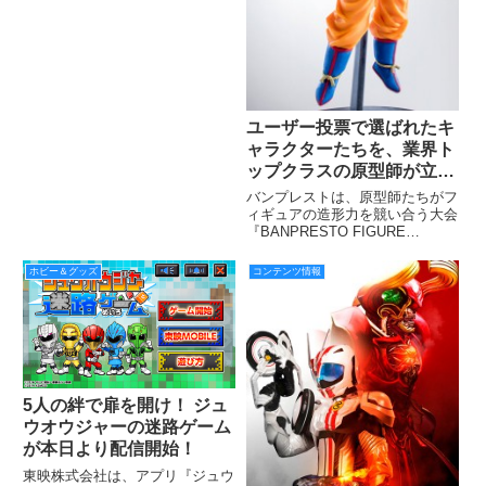
定コラボカフェが12/15（木）〜
2017年1月15日（日）の期間、開
催されます！ 期間中、通常のバ
イキングにプラス650円でフー
ド・スイーツから1品
ユーザー投票で選ばれたキ
ャラクターたちを、業界ト
ップクラスの原型師が立体
化 『BANPRESTO
バンプレストは、原型師たちがフ
FIGURE COLOSSEUM』
ィギュアの造形力を競い合う大会
『BANPRESTO FIGURE
COLOSSEUM（バンプレスト _
フィギュアコロシアム）』におい
ホビー＆グッズ
コンテンツ情報
て、『ドラゴンボール超』を題材
にした『造形天下一武道会6』
と、『ワンピース』を
5人の絆で扉を開け！ ジュ
ウオウジャーの迷路ゲーム
が本日より配信開始！
東映株式会社は、アプリ『ジュウ