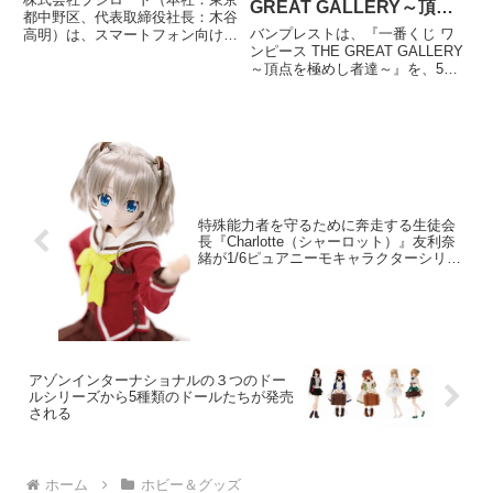
GREAT GALLERY～頂点
大人気アニメ『おそ松さ
都中野区、代表取締役社長：木谷
を極めし者達～』 5月中旬
バンプレストは、『一番くじ ワ
高明）は、スマートフォン向けオ
ん』の参戦も決定！
より販売開始
ンピース THE GREAT GALLERY
ンラインカードゲーム
～頂点を極めし者達～』を、5月
『GeneX』（ジーンクロス）
中旬より、ファミリーマート、ロ
の、iOS版の配信を開始した。 さ
ーソン、サークルＫ・サンクス、
らに、絶賛放送中のTVアニメ
ミニストップ、デイリーヤマザ
『おそ松さん』が『GeneX』に
キ、スリーエフ、その他コンビニ
参戦す
エンスストア、書店
特殊能力者を守るために奔走する生徒会
長『Charlotte（シャーロット）』友利奈
緒が1/6ピュアニーモキャラクターシリー
ズになって登場
アゾンインターナショナルの３つのドー
ルシリーズから5種類のドールたちが発売
される
ホーム
ホビー＆グッズ