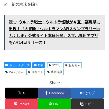
※一部の端末を除く
読む
ウルトラ戦士・ウルトラ怪獣が今夏、福島県に
出現！『大冒険！ウルトラマンARスタンプラリーin
ふくしま』公式サイト本日公開。スマホ専用アプリ
を7月14日リリース！
ホビー＆グッズ
動画
アプリ
おもちゃ
ぬいぐるみ
ロボット
共遊玩具
Share
X
Facebook
はてブ
Pocket
LINE
コピー