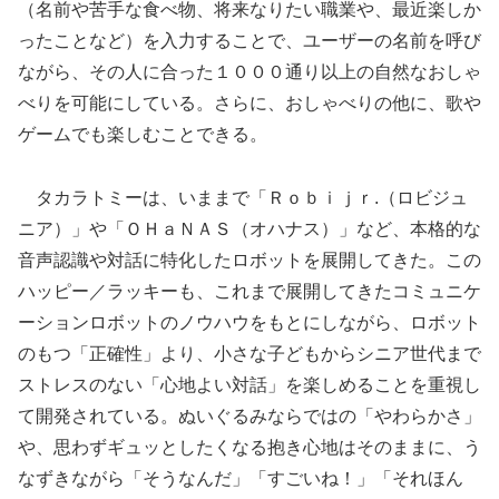
（名前や苦手な食べ物、将来なりたい職業や、最近楽しか
ったことなど）を入力することで、ユーザーの名前を呼び
ながら、その人に合った１０００通り以上の自然なおしゃ
べりを可能にしている。さらに、おしゃべりの他に、歌や
ゲームでも楽しむことできる。
タカラトミーは、いままで「Ｒｏｂｉｊｒ.（ロビジュ
ニア）」や「ＯＨａＮＡＳ（オハナス）」など、本格的な
音声認識や対話に特化したロボットを展開してきた。この
ハッピー／ラッキーも、これまで展開してきたコミュニケ
ーションロボットのノウハウをもとにしながら、ロボット
のもつ「正確性」より、小さな子どもからシニア世代まで
ストレスのない「心地よい対話」を楽しめることを重視し
て開発されている。ぬいぐるみならではの「やわらかさ」
や、思わずギュッとしたくなる抱き心地はそのままに、う
なずきながら「そうなんだ」「すごいね！」「それほん