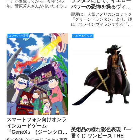
ランタンにして、イエロー
ー』が誕生してから、今年で45
年。菅原芳人さんが描いたイラス
パワーの恐怖を操るヴィラ
トの複製画に、伴大介さんの直筆
ン！ スケールフィギュア
壽屋は、人気アメリカンコミック
サインが入ったキャンバスアート
「ARTFX+ シネストロ
『グリーン・ランタン』より、師
が東映ヒーローネットにて受注受
にしてメインヴィランである「シ
NEW52」9月発売決定！
付中だ！
ネストロ」を、1/10スケールフィ
ギュアとして2016年9月に発売す
コンテンツ情報
ホビー＆グッズ
る。
スマートフォン向けオンラ
インカードゲーム
美術品の様な彩色表現『一
『GeneX』（ジーンクロ
番くじ ワンピース THE
ス）、iOS版の配信開始！
株式会社ブシロード（本社：東京