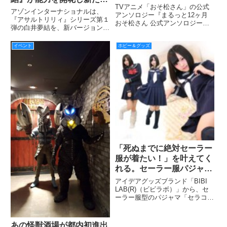
ジーコミック』2016年10
TVアニメ「おそ松さん」の公式
装備を携えた新バージョン
アゾンインターナショナルは、
月25日頃発売予定！
アンソロジー『まるっと12ヶ月
で登場！
『アサルトリリィ』シリーズ第１
おそ松さん 公式アンソロジーコ
弾の白井夢結を、新バージョン
ミック』が2016年10月25日頃に
『白井夢結（しらい ゆゆ）
発売決定。
version2.0』として、2016年6月
イベント
ホビー＆グッズ
下旬から発売する。
「死ぬまでに絶対セーラー
服が着たい！」を叶えてく
れる。セーラー服パジャマ
「セラコレ」に秋冬版が登
アイデアグッズブランド「BIBI
場。
LAB(R)（ビビラボ）」から、セ
ーラー服型のパジャマ「セラコ
レ」の秋冬版モデルが発売されま
す。
あの怪獣酒場が都内初進出