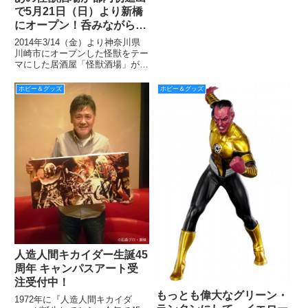
で5月21日（日）より新橋
にオープン！呑みながら好
きな怪獣に思いを馳せよ
2014年3/14（金）より神奈川県
う！
川崎市にオープンした怪獣をテー
マにした居酒屋「怪獣酒場」が、
今度はサラリーマンの街・新橋に
て5/21（日）よりオープンしま
ホビー＆グッズ
ホビー＆グッズ
す！ その名も「怪獣酒場 新橋
蒸溜所」！ 川崎市の店長はバル
タン星人ですが、今回は
人造人間キカイダー生誕45
周年 キャンパスアート受
注受付中！
もっとも偉大なグリーン・
1972年に『人造人間キカイダ