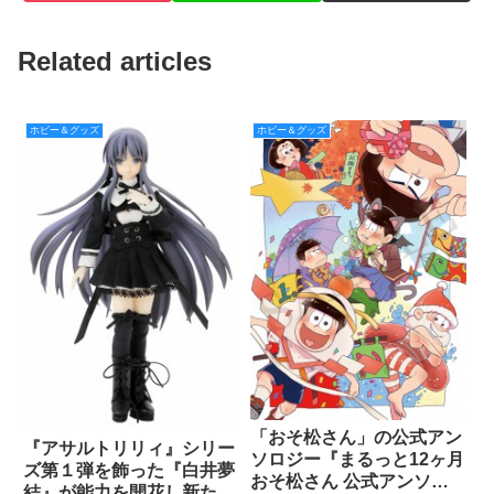
Related articles
ホビー＆グッズ
ホビー＆グッズ
「おそ松さん」の公式アン
『アサルトリリィ』シリー
ソロジー『まるっと12ヶ月
ズ第１弾を飾った『白井夢
おそ松さん 公式アンソロ
結』が能力を開花し新たな