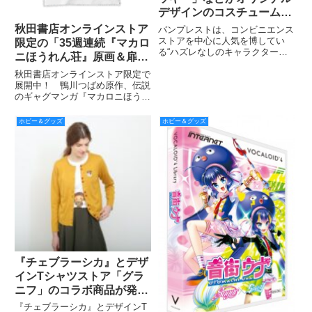
デザインのコスチュームで
登場！ 『一番くじ ディズ
秋田書店オンラインストア
バンプレストは、コンビニエンス
ニー～チップ&デールのい
ストアを中心に人気を博してい
限定の「35週連続『マカロ
る“ハズレなしのキャラクターく
たずらパーティー！～』
ニほうれん荘』原画＆扉絵
じ”「一番くじ」の最新作『一番
10月上旬より販売開始
Tシャツ企画」より第29弾
秋田書店オンラインストア限定で
くじ ディズニー～チップ&デール
を紹介！
展開中！ 鴨川つばめ原作、伝説
のいたずらパーティー！～』を、
のギャグマンガ『マカロニほうれ
10月上旬よりローソン、ファミ
ん荘』「35週連続『マカロニほ
リーマート、ミニストップ、その
うれん荘』原画＆扉絵Tシャツ企
ホビー＆グッズ
ホビー＆グッズ
画」も残りわずか！ 第35弾ま
で突っ走れ!! そして第29弾は１
月13日24時締め切り！
『チェブラーシカ』とデザ
インTシャツストア「グラ
ニフ」のコラボ商品が発売
決定！
『チェブラーシカ』とデザインT