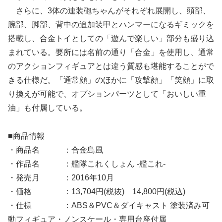
さらに、3体の連装砲ちゃんがそれぞれ展開し、頭部、
腕部、脚部、背中の追加装甲とハンマーになるギミックを
搭載し、合金トイとしての「遊んで楽しい」部分も盛り込
まれている。要所には名前の通り「合金」を使用し、通常
のアクションフィギュアとは違う質感も堪能することがで
きる仕様だ。「通常顔」のほかに「攻撃顔」「笑顔」に取
り換えが可能で、オプションパーツとして「おいしい重
油」も付属している。
■商品情報
・商品名 ：合金島風
・作品名 ：艦隊これくしょん ‐艦これ‐
・発売月 ：2016年10月
・価格 ：13,704円(税抜) 14,800円(税込)
・仕様 ：ABS＆PVC＆ダイキャスト 塗装済み可
動フィギュア・ノンスケール・専用台座付属