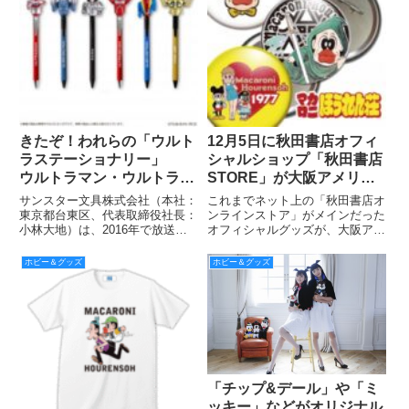
きたぞ！われらの「ウルト
12月5日に秋田書店オフィ
ラステーショナリー」
シャルショップ「秋田書店
ウルトラマン・ウルトラセ
STORE」が大阪アメリカ
ブンの文房具が新登場！
村にオープン！ ストア限
サンスター文具株式会社（本社：
これまでネット上の「秋田書店オ
定の『マカロニほうれん
東京都台東区、代表取締役社長：
ンラインストア」がメインだった
小林大地）は、2016年で放送開
オフィシャルグッズが、大阪アメ
荘』グッズ発売中！
始50年を迎えるウルトラマンシ
リカ村に新オープンした「秋田書
リーズにちなみ、『ウルトラマ
店STORE」でも取り扱いを開
ホビー＆グッズ
ホビー＆グッズ
ン』『ウルトラセブン』の特別な
始！ 同時にストア限定グッズも
デザインのステーショナリーシリ
続々と発売される。ここでは鴨川
ーズ「ウルトラステーショナリー
つばめ原作の伝説のギャグマンガ
「チップ&デール」や「ミ
ッキー」などがオリジナル