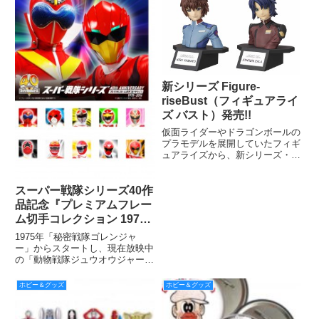
新シリーズ Figure-
riseBust（フィギュアライ
ズ バスト）発売!!
仮面ライダーやドラゴンボールの
プラモデルを展開していたフィギ
ュアライズから、新シリーズ・
Figure-riseBust（フィギュアライ
ズ バスト）が登場！
スーパー戦隊シリーズ40作
品記念『プレミアムフレー
ム切手コレクション 1975-
2016』 受注販売中！
1975年「秘密戦隊ゴレンジャ
ー」からスタートし、現在放映中
の「動物戦隊ジュウオウジャー」
で40作品目となります。その歴
代40作品の記念として、「スー
ホビー＆グッズ
ホビー＆グッズ
パー戦隊シリーズ」の歴史をギュ
ッと詰め込んだファン待望、シリ
ーズ“初”のオリジナルフレーム