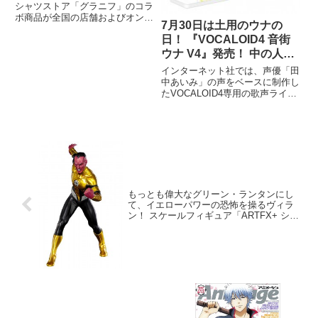
シャツストア「グラニフ」のコラ
ボ商品が全国の店舗およびオンラ
7月30日は土用のウナの
インストアにて9月13日(火)より
日！ 『VOCALOID4 音街
発売されます。
ウナ V4』発売！ 中の人は
妹声がカワイイ『⽥中あい
インターネット社では、声優「田
み』さん！
中あいみ」の声をベースに制作し
たVOCALOID4専用の歌声ライブ
ラリ『VOCALOID4 Library 音街
ウナ V4』を、7月30日（土）に
ダウンロード版、8月4日（木）
にパッケージ版をそれぞれ発売す
る。
もっとも偉大なグリーン・ランタンにし
て、イエローパワーの恐怖を操るヴィラ
ン！ スケールフィギュア「ARTFX+ シネ
ストロ NEW52」9月発売決定！