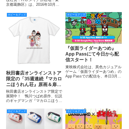
っかけて遊べる「PUTITTO」で
京都葛飾区）は、2016年10月よ
登場！ 8月発売予定。
り放送開始されることが決定した
新テレビシリーズ『タイムボカン
ホビー＆グッズ
ホビー＆グッズ
２４（トゥエンティーフォー）』
の玩具を中心とした商品化権を取
得したことを発表！ フィ
『仮面ライダーあつめ』
App Passにて今日から配
信スタート！
東映株式会社は、異色カジュアル
ゲーム「仮面ライダーあつめ」の
秋田書店オンラインストア
App Passでの配信を、本日3月23
限定の「35週連続『マカロ
日（水）より開始した。
ニほうれん荘』原画＆扉絵
Tシャツ企画」より第30弾
秋田書店オンラインストア限定で
を紹介！
展開中！ 鴨川つばめ原作、伝説
のギャグマンガ『マカロニほうれ
ん荘』「35週連続『マカロニほ
うれん荘』原画＆扉絵Tシャツ企
ホビー＆グッズ
ホビー＆グッズ
画」もいよいよ第30弾でラスト
スパート突入!! そして第30弾は
１月20日24時締め切り！