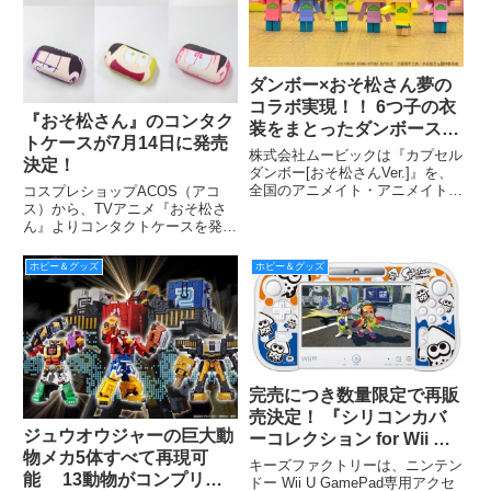
ダンボー×おそ松さん夢の
コラボ実現！！ 6つ子の衣
『おそ松さん』のコンタク
装をまとったダンボースト
トケースが7月14日に発売
ラップが発売決定！
株式会社ムービックは『カプセル
決定！
ダンボー[おそ松さんVer.]』を、
全国のアニメイト・アニメイトオ
コスプレショップACOS（アコ
ンラインショップ・よつばとダン
ス）から、TVアニメ『おそ松さ
ボーストアにて、2016年7月21日
ん』よりコンタクトケースを発売
頃から限定販売を行う。
する。 全国のACOS・アニメイ
ト各店にて7月14日（木）頃発売
ホビー＆グッズ
ホビー＆グッズ
予定。
完売につき数量限定で再販
売決定！ 『シリコンカバ
ジュウオウジャーの巨大動
ーコレクション for Wii U
物メカ5体すべて再現可
GamePad（スプラトゥー
キーズファクトリーは、ニンテン
能 13動物がコンプリー
ン）』
ドー Wii U GamePad専用アクセ