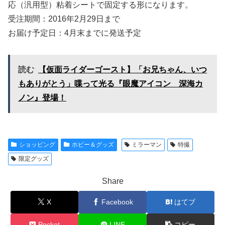
応（汎用型）粘着シートで固定する形になります。
受注期間：2016年2月29日まで
お届け予定日：4月末までに発送予定
読む
【仮面ライダーゴースト】「お兄ちゃん、いつ
もありがとう」喋って光る『眼魔アイコン 深海カ
ノン』登場！
ショッピング
ホビー＆グッズ
ミラーマン
特撮
限定グッズ
Share
X
Facebook
はてブ
Pocket
LINE
コピー