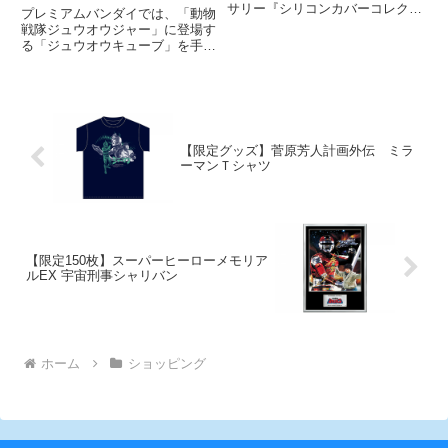
トできるセットが限定登場
サリー『シリコンカバーコレクシ
プレミアムバンダイでは、「動物
ョン for Wii U GamePad（スプラ
戦隊ジュウオウジャー」に登場す
トゥーン）』を、2016年4月16日
る「ジュウオウキューブ」を手の
から再販売する。
ひらサイズで再現し、キューブ型
から動物型への変形、さらに合体
し巨大ロボを作れる食玩シリーズ
「ミニプラ 動物合体シリーズ」
に登場する動物13種が手にはい
【限定グッズ】菅原芳人計画外伝 ミラ
ーマンＴシャツ
【限定150枚】スーパーヒーローメモリア
ルEX 宇宙刑事シャリバン
ホーム
ショッピング