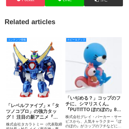
Related articles
コンテンツ情報
ホビー＆グッズ
「いぢめる？」コップのフ
チに、シマリスくん。
「レベルファイブ」×「タ
『PUTITTO ぼのぼの』8月
ツノコプロ」の強力タッ
発売予定でぃす。
株式会社グレイ・パーカー・サー
グ！ 注目の新アニメ『タ
ビスから、人気キャラクター『ぼ
イムボカン24』の玩具展開
株式会社タカラトミー（代表取締
のぼの』がコップのフチなどに引
が今秋スタート！
役社長：H.G.メイ／所在地：東