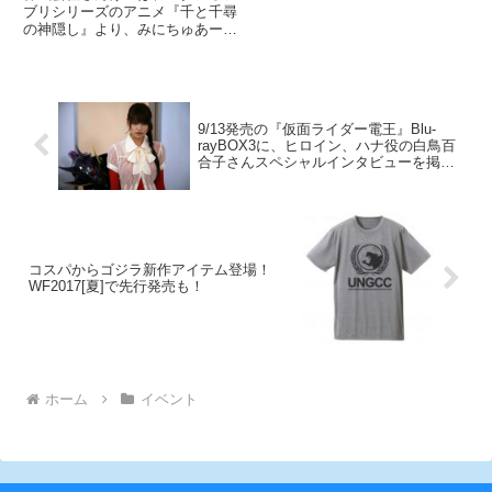
町-4』5月発売
施設に順次投入される。
ブリシリーズのアニメ『千と千尋
の神隠し』より、みにちゅあーと
キット『不思議の町-4』を2016年
5月29日に発売する。
9/13発売の『仮面ライダー電王』Blu-
rayBOX3に、ヒロイン、ハナ役の白鳥百
合子さんスペシャルインタビューを掲
載！
コスパからゴジラ新作アイテム登場！
WF2017[夏]で先行発売も！
ホーム
イベント