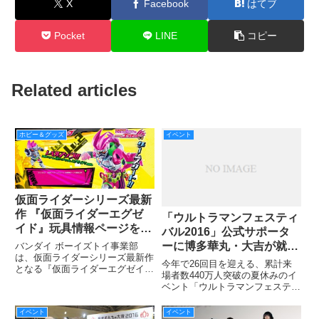
X
Facebook
はてブ
Pocket
LINE
コピー
Related articles
ホビー＆グッズ
イベント
仮面ライダーシリーズ最新
作 『仮面ライダーエグゼ
「ウルトラマンフェスティ
イド』玩具情報ページを最
バル2016」公式サポータ
速公開！
ーに博多華丸・大吉が就
バンダイ ボーイズトイ事業部
は、仮面ライダーシリーズ最新作
任！大吉さんと華丸さんで
今年で26回目を迎える、累計来
となる『仮面ライダーエグゼイ
オファーが別々!?
場者数440万人突破の夏休みのイ
ド』(2016年10月放送開始予定)の
ベント「ウルトラマンフェスティ
玩具情報WEBページを2016年8月
バル2016」の前売券が発売とな
1日(月)に公開しました。
った本日、池袋・サンシャインシ
イベント
イベント