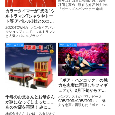
昨年11月21日に公開されて以来
評価を高め、現在も好評上映中の
『ガールズ＆パンツァー 劇場
カラータイマーが“光る”ウ
版』！ 5月21日から、公開27週
ルトラマンTシャツやトー
目にして、異例中の異例といえる
ト等 アパレル3社とのコラ
全国153館での上映&再上映がス
タートし、28週目の5月29日時点
ボ商品全17種が
ZOZOTOWNの「バンダイアパレ
で累計動員126万4
ZOZOTOWNに登場
ルショップ」にて、ウルトラマン
と人気アパレルブランド
「CIAOPANIC TYPY(チャオパニ
ックティピー)」、「inink(インイ
ホビー＆グッズ
ホビー＆グッズ
ンク)」、「ROOTOTE(ルートー
ト)」が、それぞれコラボレーシ
ョンした
「ボア・ハンコック」の魅
力を忠実に再現したフィギ
ュアが、2月下旬からアミ
ューズメント施設に登場す
千尋のお父さんとお母さん
バンプレストの『ワンピース
る。
CREATOR×CREATOR』に、魅
が豚になってしまった……
力を忠実に再現した「ボア・ハン
あのお店を再現！ みにち
コック」フィギュアが登場、2月
ゅあーとキット『不思議の
下旬より全国のアミューズメント
株式会社さんけいは、スタジオジ