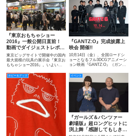
ティ アルパ地下1階 噴水広場に
て記者発表が行われたました。
（メイン写真は左から、ゼ
『東京おもちゃショー
『GANTZ:O』完成披露上
2016』一般公開日直前！
映会 開催!!
動画でダイジェストレポー
ト！ 写真もあるよ！
10月14日（金）、全国ロードシ
東京ビッグサイトで開催中の国内
ョーとなるフル3DCGアニメーシ
最大規模の玩具の展示会『東京お
ョン映画『GANTZ:O』（ガン
もちゃショー2016』。いよいよ
ツ・オー）の完成披露上映会が、
2016年6月11日（土）から一般公
9月16日（金）、東京・お台場の
開日（入場無料）がはじまるの
ホビー＆グッズ
イベント
シネマメディアージュで行われ
で、その見どころの一部を動画で
た。
ダイジェストレポート！ ※写真
もあります。
『ガールズ＆パンツァー
劇場版』超ロングヒットに
渕上舞「感謝してもしきれ
ません！」と大感激!!