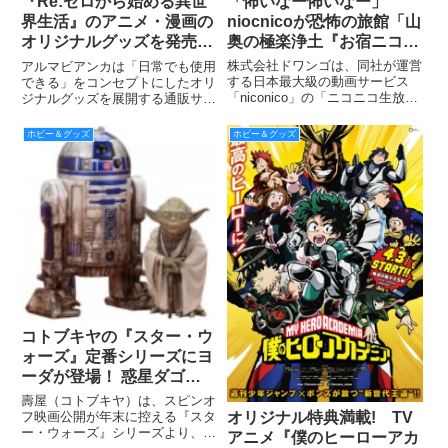
「怖いなー怖いなー」
『Re:ゼロから始める異世
niocnicoが恐怖の旅館「山
界生活』のアニメ・漫画の
奥の極楽浄土『お宿ニコニ
オリジナルグッズを発売！
コ』をオープン「お宿の女
アイテム８種の受注を開
株式会社ドワンゴは、同社が運営
アルマビアンカは「日常でも使用
将」がホラー空間にご招待
始！
する日本最大級の動画サービス
できる」をコンセプトにしたオリ
「niconico」の「ニコニコ生放
ジナルグッズを展開する通販サイ
送」にて、7月21日（木）から8
ト、「AMNIBUS」にて『Re:ゼ
月31日（水）まで、毎年恒例と
ロから始める異世界生活』のアイ
ホビー＆グッズ
ホビー＆グッズ
なっている夏のホラー特集企画を
テムの受注を9月23日（金）より
開催する。
開始した。
コトブキヤの『スター・ウ
ォーズ』定番シリーズにヨ
ーダが登場！ 惑星ダゴバ
の邂逅シーンをR2-D2とセ
壽屋（コトブキヤ）は、スピンオ
ットで2016年9月発売
オリジナル特典満載! TV
フ映画公開が年末に控える『スタ
ー・ウォーズ』シリーズより、
アニメ『僕のヒーローアカ