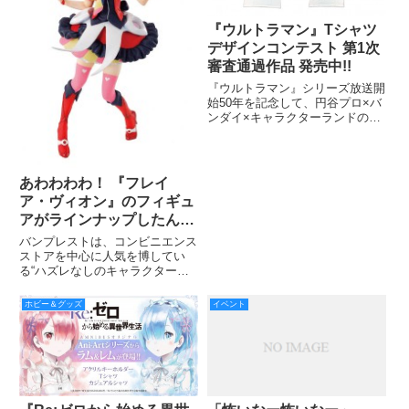
『ウルトラマン』Tシャツ
デザインコンテスト 第1次
審査通過作品 発売中!!
『ウルトラマン』シリーズ放送開
始50年を記念して、円谷プロ×バ
ンダイ×キャラクターランドのコ
ラボ企画として『キャラクターラ
ンド』誌面で展開してきたウルト
ラマンTシャツデザインコンテス
ト。全169作品の中から第1次審
あわわわわ！ 『フレイ
査を通過した5作品が「トク
ア・ヴィオン』のフィギュ
アがラインナップしたん
よ！！ 『一番くじ マクロ
バンプレストは、コンビニエンス
スΔ（デルタ）』 6月中旬
ストアを中心に人気を博してい
る“ハズレなしのキャラクターく
発売
じ”「一番くじ」の最新作『一番
くじ マクロスΔ（デルタ）』を、
ホビー＆グッズ
イベント
6月中旬より、ファミリーマー
ト、書店、TSUTAYA、ホビーシ
ョップ、アニメイト、アミュー