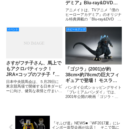
『帝国の逆襲』から惑星ダゴバで
デミア』Blu-ray&DVD、
のヨーダとR2-D2をセットでフィ
ゲームを全国アニメイトで
ギュア化し、2016年9月に発売す
アニメイトは、TVアニメ『僕の
販売!
る。
ヒーローアカデミア』のオリジナ
ル特典満載の「Blu-ray&DVD
Vol.1 初回生産限定版」と、ゲー
ム「バトル・フォー・オール ア
イベント
ホビー＆グッズ
ニメイト限定セット」を販売す
る。
さすがフチ子さん、馬上で
もアクロバティック！
「ゴジラ」(2001)が約
JRA×コップのフチ子『お
38cm×約78cmの巨大フィ
馬のフチ子と日本ダービ
ギュアで登場！ モスラ・
日本中央競馬会は、５月29日に
ー』公開中
キングギドラが対峙した恐
東京競馬場で開催する日本ダービ
バンダイ公式ショッピングサイト
ーに向け、健気な表情と佇まいで
怖のゴジラ、再び日本上陸
「プレミアムバンダイ」では、
人気のカプセルトイ「コップのフ
2001年公開の映画「ゴジラ・モ
チ子」とスペシャルコラボレーシ
スラ・キングギドラ 大怪獣総攻
ョンしたWEBコンテンツ『お馬
撃」に登場したゴジラを全高約
のフチ子と日本ダービー』を公開
37.5cm・全長約78cmの巨大サイ
中です。抽選で83名様にMYフ
ズで立体化したフィギュア『ギガ
ンティックシリーズ ゴジ
『そふび道』NEWS■「WF2017夏」にレ
インボー造型企画が出店！ そこで気に