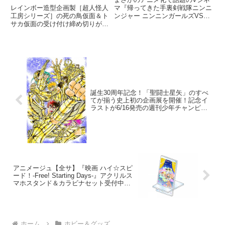
面＆トサカ仮面の予約締め
ズ FINAL WARS』完成披
マ『帰ってきた手裏剣戦隊ニンニ
レインボー造型企画製［超人怪人
切り迫る！
ンジャー ニンニンガールズVSボ
工房シリーズ］の死の鳥仮面＆ト
露上映会＆舞台挨拶レポー
ーイズ FINAL WARS』の
サカ仮面の受け付け締め切りが８
ト!!
DVD&Blu-rayが6月22日（水）発
月31日と迫ってきたので忘れる
売されます！そこで発売に先駆
な！
け、5/7（土）ニッショーホール
にて完成披露上
誕生30周年記念！「聖闘士星矢」のすべ
てが揃う史上初の企画展を開催！記念イ
ラストが6/16発売の週刊少年チャンピオ
ンにて付録ポスターに！
アニメージュ【全サ】『映画 ハイ☆スピ
ード！-Free! Starting Days-』アクリルス
マホスタンド＆カラビナセット受付中で
す！
ホーム
ホビー＆グッズ