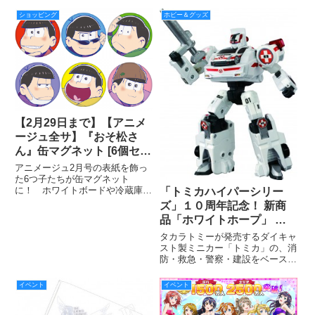
Dr.パックマン対エグゼイド&ゴー
ル＆新場面写真を解禁!!
スト with レジェンドライダー』
ショッピング
ホビー＆グッズ
の完成披露上映会で発表し話題と
なった、『仮面ライダーウィザー
ド』の主演・白
【2月29日まで】【アニメ
ージュ全サ】『おそ松さ
ん』缶マグネット [6個セッ
ト]
アニメージュ2月号の表紙を飾っ
た6つ子たちが缶マグネット
に！ ホワイトボードや冷蔵庫に
「トミカハイパーシリー
くっつけることができるよ!!
ズ」１０周年記念！ 新商
品「ホワイトホープ」 ７
月２日（土）新発売&タレ
タカラトミーが発売するダイキャ
ントつるの剛士さんがトミ
スト製ミニカー「トミカ」の、消
防・救急・警察・建設をベースに
カハイパーシリーズ特命隊
空想のシリーズとして展開してい
長に就任！
る「トミカハイパーシリーズ」の
イベント
イベント
１０周年を記念して、新シリーズ
となる「トミカハイパーシリーズ