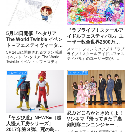
NEXT STAGE」の新商
『ラブライブ！スクールア
5月14日開催『ヘタリア
イドルフェスティバル』ユ
The World Twinkle イベン
ーザー数全世界2500万人
ト～フェスティヴィータ～
＆国内1500万人突破、
スマートフォン向けアプリ『ラブ
vol.3』販売の最新グッズ
5月14日に開催されるファン感謝
μ’sic Foreverキャンペーン
ライブ！スクールアイドルフェス
を公開！ 日丸屋秀和先生
イベント『ヘタリア The World
ティバル』のユーザー数が、
のお知らせ
Twinkle イベント～フェスティヴ
描き下ろしイラストを使用
2016年3月9日（水）に全世界で
ィータ～vol.3』にて販売するグ
2500万人、3月19日（土）に日本
したグッズなど
ッズ情報が公開された。
国内で1500万人を突破した。こ
ホビー＆グッズ
コンテンツ情報
れを記念した各種キャンペーンと
ともに、3月31日・4
忍ぶどころかときめくよ！
『そふび道』NEWS■［超
Vシネマ『帰ってきた手裏
人怪人工房シリーズ］
剣戦隊ニンニンジャー ニ
2017年第３弾、死の鳥仮
ンニンガールズVSボーイ
まさかのアニメ化で話題のVシネ