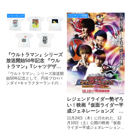
ショッピング
コンテンツ情報
『ウルトラマン』シリーズ
放送開始50年記念 『ウル
トラマン』Tシャツデザイ
ンコンテスト 第１次審査
『ウルトラマン』シリーズ放送開
通過作品、本日より販売開
始50年記念として、円谷プロ×バ
ンダイ×キャラクターランドのコ
始！
ラボ企画としてはじまった『ウル
トラマン』Tシャツデザインコン
テスト、第１次審査通過作品の販
レジェンドライダー勢ぞろ
売を開始しました。
い！映画『仮面ライダー平
成ジェネレーションズ Ｄ
ｒ．パックマン対エグゼイ
11月24日（木）に行われた、12
ド＆ゴーストwith レジェン
月10日（土）公開の映画『仮面
ライダー平成ジェネレーションズ
ドライダー』の新ビジュア