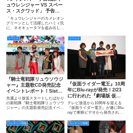
らにファンの皆さんにうれしいお
ュウレンジャー VS スペー
知らせが到着
ス・スクワッド」 予告編
第2弾を公開!! キュウレン
「キュウレンジャーのカメレオン
ジャーが激しく刃を交え合
グリーンとして活躍したハミィ氏
に、ネオキュータマを盗み出した
う！さらに“ヴィランズ”続
疑いがもたれています」 衝撃の
報も！？
ニュースで幕を切る、シネクスト
イベント
イベント
「宇宙戦隊キュウレンジャーVS
スペース・スクワッド」の劇中映
像がふんだん
『騎士竜戦隊リュウソウジ
『仮面ライダー電王』10周
ャー』主題歌CD発売記念
年にBlu-rayが発売！2/23
イベントレポート！Sister
に行われた『劇場版 仮面
MAYOさんはじめ、幡野智
先週より放送スタートしたばかり
ライダー電王 俺、誕
宏さんも松本寛也さんもリ
の新戦隊『騎士竜戦隊リュウソウ
テレビ放送から10周年を迎える
生！』トークショー付き特
ジャー』の主題歌発売記念イベン
『仮面ライダー電王』が遂にBlu-
ュウソウレッドも子ども達
トが、昨日3月20日（水）池袋・
rayで東映ビデオから発売されま
別上映会レポートをお届
もLet’sケボダン♪
サンシャインシティ 噴水広場に
す。BOX1が5月10日（水）、2月
け！
て行われました！ オープニン
23日（木）に行われた“仮面ライ
コンテンツ情報
コンテンツ情報
グテーマ「騎士竜戦隊リュウソウ
ダー電王 10周年”×“新宿バルト9
ジャー」は『宇宙戦隊キ
10周年”『劇場版 仮面ライダー電