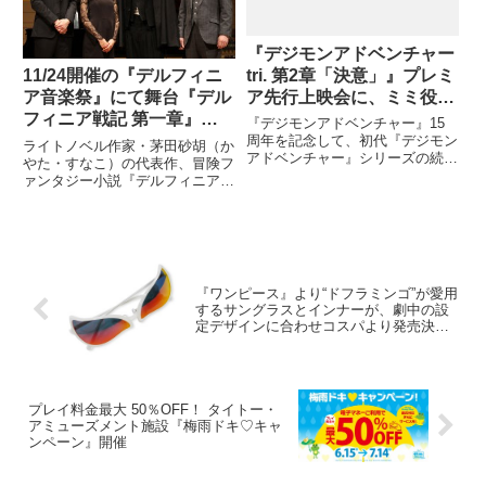
『デジモンアドベンチャー
tri. 第2章「決意」』プレミ
11/24開催の『デルフィニ
ア先行上映会に、ミミ役の
ア音楽祭』にて舞台『デル
吉田仁美と丈役の池田純矢
フィニア戦記 第一章』の
『デジモンアドベンチャー』15
が登壇!
公開製作発表！さらにウォ
周年を記念して、初代『デジモン
ライトノベル作家・茅田砂胡（か
アドベンチャー』シリーズの続編
ル役・蕨野友也＆リィ役・
やた・すなこ）の代表作、冒険フ
として全6章から描かれる『デジ
ァンタジー小説『デルフィニア戦
佃井皆美のビジュアル初公
モンアドベンチャー tri. 』の第2
記』シリーズ（第一章は1993年
開！
章がいよいよ3/12（土）より劇場
発表）の舞台化の製作発表が、
上映されます。 それに先立ち、
2014年から毎年開催されている
2/11（木・祝）
『デルフィニア音楽祭』とのコラ
ボレーションで11/24ヤマ
『ワンピース』より“ドフラミンゴ”が愛用
するサングラスとインナーが、劇中の設
定デザインに合わせコスパより発売決
定。
プレイ料金最大 50％OFF！ タイトー・
アミューズメント施設『梅雨ドキ♡キャ
ンペーン』開催