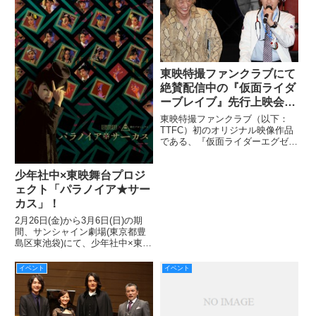
王
東映特撮ファンクラブにて
絶賛配信中の『仮面ライダ
ーブレイブ』先行上映会時
のトークショーレポート！
東映特撮ファンクラブ（以下：
TTFC）初のオリジナル映像作品
である、『仮面ライダーエグゼイ
ド』のスピンオフ『仮面ライダー
ブレイブ』が絶賛配信中！そこで
少年社中×東映舞台プロジ
遅まきながら、2/18に行われた
TTFC限定の先行試写会時に催さ
ェクト「パラノイア★サー
れたトークショーの模様をお
カス」！
2月26日(金)から3月6日(日)の期
間、サンシャイン劇場(東京都豊
島区東池袋)にて、少年社中×東映
による舞台プロジェクト「パラノ
イア★サーカス」(全15公演)が開
イベント
イベント
催される！