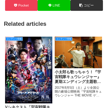
Pocket
LINE
コピー
Related articles
コンテンツ情報
コンテンツ情報
小太郎も歌っちゃう！『宇
宙戦隊キュウレンジャー』
夏期エンディング主題歌
「キュータマ音頭!」シン
2017年8月5日（土）より全国公
グルCDが8/2（水）発売決
開の劇場公開映画『宇宙戦隊キュ
ウレンジャー THE MOVIE ゲー
定!
ス・イン ダベーの逆襲』も控
え、ますます盛り上がる『宇宙戦
隊キュウレンジャー』ですが、さ
Vシネクスト「宇宙戦隊キ