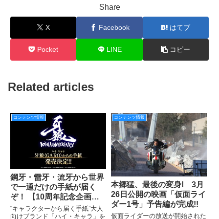
Share
X
Facebook
はてブ
Pocket
LINE
コピー
Related articles
コンテンツ情報
コンテンツ情報
鋼牙・雷牙・流牙から世界
本郷猛、最後の変身! 3月
で一通だけの手紙が届く
26日公開の映画「仮面ライ
ぞ！ 【10周年記念企画】
ダー1号」予告編が完成!!
3,000通限定「牙狼＜
“キャラクターから届く手紙”大人
GARO＞からの手紙」販売
仮面ライダーの放送が開始された
向けブランド「ハイ・キャラ」を