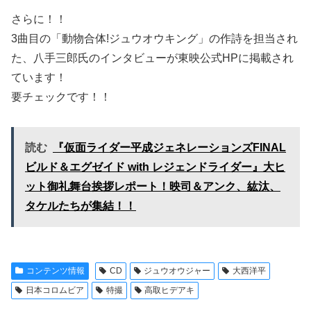
さらに！！
3曲目の「動物合体!ジュウオウキング」の作詩を担当され
た、八手三郎氏のインタビューが東映公式HPに掲載され
ています！
要チェックです！！
読む
『仮面ライダー平成ジェネレーションズFINAL
ビルド＆エグゼイド with レジェンドライダー』大ヒ
ット御礼舞台挨拶レポート！映司＆アンク、紘汰、
タケルたちが集結！！
コンテンツ情報
CD
ジュウオウジャー
大西洋平
日本コロムビア
特撮
高取ヒデアキ