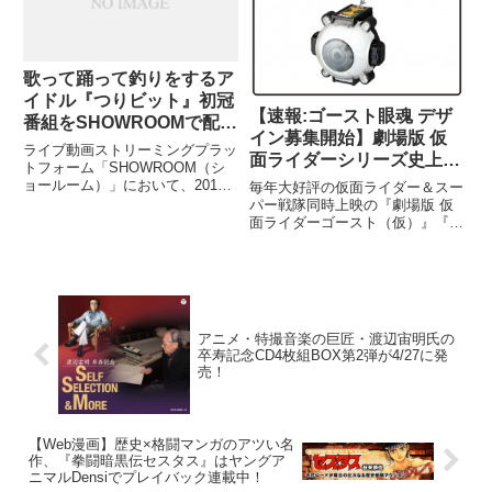
歌って踊って釣りをするア
イドル『つりビット』初冠
【速報:ゴースト眼魂 デザ
番組をSHOWROOMで配信
イン募集開始】劇場版 仮
決定
ライブ動画ストリーミングプラッ
面ライダーシリーズ史上
トフォーム「SHOWROOM（シ
初！ 変身キーアイテムの
ョールーム）」において、2016
毎年大好評の仮面ライダー＆スー
年5月10日（火）19:00から5人組
デザイン募集が決定！ あ
パー戦隊同時上映の『劇場版 仮
アイドルユニット「つりビット」
面ライダーゴースト（仮）』『劇
なたのデザインした７１個
の隔週レギュラー番組配信を開始
場版 動物戦隊ジュウオウジャー
のゴースト眼魂(アイコン)
することを決定しました。
（仮）』が、８月６日（土）から
が映画に登場！
公開される。その『劇場版 仮面
ライダーゴースト（仮）』にも登
場する変身キーアイテム『ゴース
アニメ・特撮音楽の巨匠・渡辺宙明氏の
卒寿記念CD4枚組BOX第2弾が4/27に発
売！
【Web漫画】歴史×格闘マンガのアツい名
作、『拳闘暗黒伝セスタス』はヤングア
ニマルDensiでプレイバック連載中！