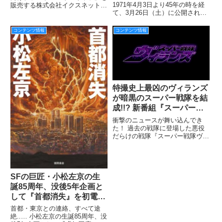
1971年4月3日より45年の時を経
販売する株式会社イクスネット
決定！
て、3月26日（土）に公開され
(所在地：栃木県那須塩原市、代
る、映画『仮面ライダー１号』の
表取締役：木口 明久)は、10周年
予告編をいち早く公開！
を迎えた人気特撮シリーズ『牙狼
コンテンツ情報
コンテンツ情報
＜GARO＞』で活躍する歴代の主
人公「冴島鋼牙」「冴島雷
特撮史上最凶のヴィランズ
が暗黒のスーパー戦隊を結
成!!? 新番組『スーパー戦
隊ヴィランズ』始動!!!
衝撃のニュースが舞い込んでき
た！ 過去の戦隊に登場した悪役
だらけの戦隊『スーパー戦隊ヴィ
ランズ』が始動する!? 出演する
のは『獣撃戦隊ゲキレンジャー』
のメレ(演:平田裕香)、『侍戦隊シ
ンケンジャー』の腑破十臓(演:唐
橋充)、『海賊戦隊ゴ
SFの巨匠・小松左京の生
誕85周年、没後5年企画と
して『首都消失』を初電子
化！
首都・東京との連絡、すべて途
絶..… 小松左京の生誕85周年、没