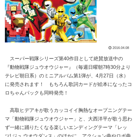
2016.04.08
スーパー戦隊シリーズ第40作目として絶賛放送中の
『動物戦隊ジュウオウジャー』（毎週日曜朝7時30分より
テレビ朝日系）のミニアルバム第1弾が、4月27日（水）
に発売されます！ もちろん歌詞カードが絵本になったコ
ロちゃんパックも同時発売！
高取ヒデアキが歌うカッコイイ胸熱なオープニングテー
マ「動物戦隊ジュウオウジャー」と、大西洋平が歌う思わ
ず一緒に踊りたくなる楽しいエンディングテーマ「レッ
ツ! ジュ ウオウダンス」のほかに、アクション曲やロボ曲