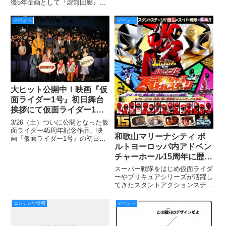
後5年企画として『虚無回廊』
（絶賛発売中!）に続き、今度は
『首都消失』を初電子化！ 3月
イベント
イベント
4日（金）より配信中です。
大ヒット公開中！映画『仮
面ライダー1号』初日舞台
挨拶にて仮面ライダー1号
／本郷猛こと藤岡弘、らキ
3/26（土）ついに公開となった仮
ャスト＆監督が集結!!
面ライダー45周年記念作品、映
和歌山マリーナシティ ポ
画『仮面ライダー1号』の初日舞
ルトヨーロッパ内アドベン
台挨拶が、銀座・丸の内TOEIに
て行われた。
チャーホール15周年に歴代
戦士集結!! ルパンエックス/
スーパー戦隊をはじめ仮面ライダ
パトレンエックス参戦!!
ーやプリキュアシリーズが活躍し
てきたスタントアクションステー
「快盗戦隊ルパンレンジャ
ジ『和歌山マリーナシティ ポル
ーVS警察戦隊パトレンジ
トヨーロッパ内アドベン チャー
コンテンツ情報
イベント
ャー スペシャルバトルス
ホール』が、今年15 周年を迎え
テージ」開催!!!
ます！ そこで今夏、「快盗」と
「警察