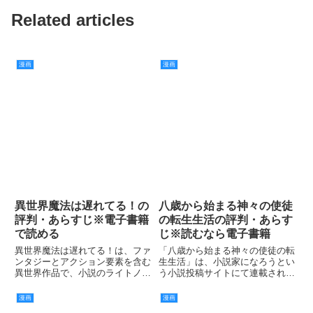
Related articles
漫画
漫画
異世界魔法は遅れてる！の
八歳から始まる神々の使徒
評判・あらすじ※電子書籍
の転生生活の評判・あらす
で読める
じ※読むなら電子書籍
異世界魔法は遅れてる！は、ファ
「八歳から始まる神々の使徒の転
ンタジーとアクション要素を含む
生生活」は、小説家になろうとい
異世界作品で、小説のライトノベ
う小説投稿サイトにて連載されて
ルを始め、今ではドラマCDや漫
いた小説が漫画化されたもので
画も展開中です。
す。
漫画
漫画