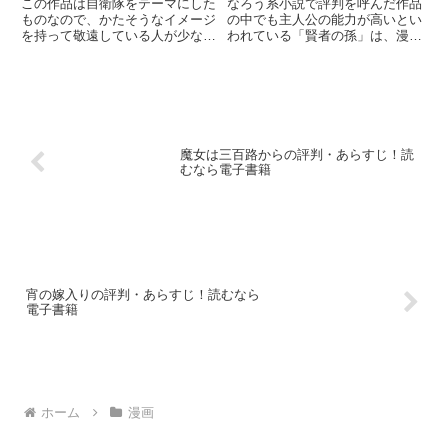
この作品は自衛隊をテーマにした
なろう系小説で評判を呼んだ作品
ものなので、かたそうなイメージ
の中でも主人公の能力が高いとい
を持って敬遠している人が少なく
われている「賢者の孫」は、漫画
ありません。
になってから、更にその迫力を増
したといわれています。
魔女は三百路からの評判・あらすじ！読
むなら電子書籍
宵の嫁入りの評判・あらすじ！読むなら
電子書籍
ホーム
漫画