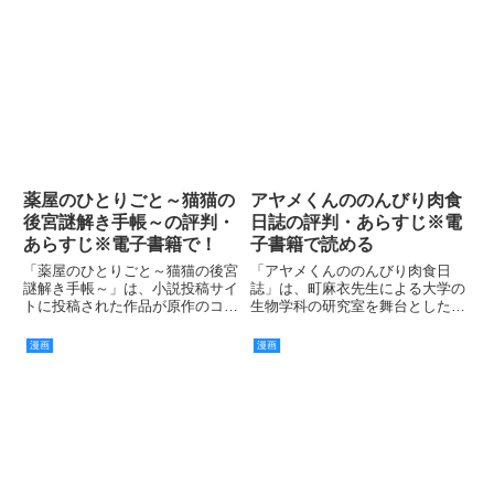
薬屋のひとりごと～猫猫の
アヤメくんののんびり肉食
後宮謎解き手帳～の評判・
日誌の評判・あらすじ※電
あらすじ※電子書籍で！
子書籍で読める
「薬屋のひとりごと～猫猫の後宮
「アヤメくんののんびり肉食日
謎解き手帳～」は、小説投稿サイ
誌」は、町麻衣先生による大学の
トに投稿された作品が原作のコミ
生物学科の研究室を舞台としたラ
ックです。
ブコメディです。
漫画
漫画