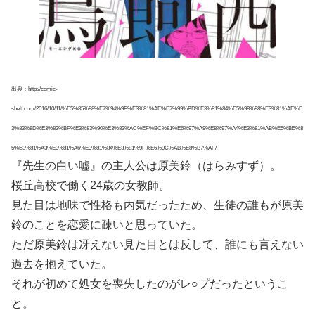
出典：http://comic-
shelf.com/2016/10/11/%E5%85%88%E7%94%9F%E3%81%AE%E7%99%BD%E3%81%84%E5%98%98%E3%81%AE%E
3%83%8D%E3%82%BF%E3%83%90%E3%83%AC%EF%BC%81%E6%97%A9%E8%97%A4%E3%81%AB%E5%BE%8
5%E3%81%A3%E3%81%A6%E3%81%84%E3%81%9F%E6%9C%AB%E8%B7%AF/
『先生の白い嘘』の主人公は原美鈴（はらみすず）。
桜丘高校で働く24歳の女教師。
見た目は地味で性格も内気だったため、生徒の誰もが原美
鈴のことを恋愛に疎いと思っていた。
ただ原美鈴は冴えない見た目とは反して、誰にも言えない
過去を抱えていた。
それが初めて処女を喪失したのがレ○プだったというこ
と。