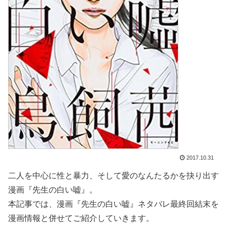
2017.10.31
二人を中心に性と暴力、そして愛のなんたるかを抉り出す
漫画『先生の白い嘘』。
本記事では、漫画『先生の白い嘘』ネタバレ最終回結末を
漫画情報と併せてご紹介していきます。