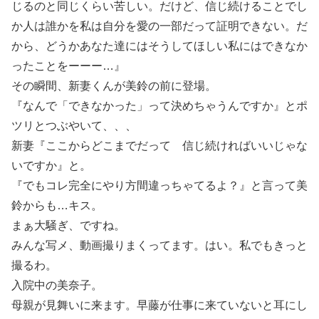
じるのと同じくらい苦しい。だけど、信じ続けることでし
か人は誰かを私は自分を愛の一部だって証明できない。だ
から、どうかあなた達にはそうしてほしい私にはできなか
ったことをーーー…』
その瞬間、新妻くんが美鈴の前に登場。
『なんで「できなかった」って決めちゃうんですか』とポ
ツリとつぶやいて、、、
新妻『ここからどこまでだって 信じ続ければいいじゃな
いですか』と。
『でもコレ完全にやり方間違っちゃてるよ？』と言って美
鈴からも…キス。
まぁ大騒ぎ、ですね。
みんな写メ、動画撮りまくってます。はい。私でもきっと
撮るわ。
入院中の美奈子。
母親が見舞いに来ます。早藤が仕事に来ていないと耳にし