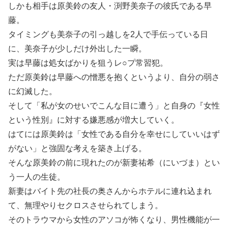
しかも相手は原美鈴の友人・渕野美奈子の彼氏である早
藤。
タイミングも美奈子の引っ越しを2人で手伝っている日
に、美奈子が少しだけ外出した一瞬。
実は早藤は処女ばかりを狙うレ○プ常習犯。
ただ原美鈴は早藤への憎悪を抱くというより、自分の弱さ
に幻滅した。
そして「私が女のせいでこんな目に遭う」と自身の『女性
という性別』に対する嫌悪感が増大していく。
はてには原美鈴は「女性である自分を幸せにしていいはず
がない」と強固な考えを築き上げる。
そんな原美鈴の前に現れたのが新妻祐希（にいづま）とい
う一人の生徒。
新妻はバイト先の社長の奥さんからホテルに連れ込まれ
て、無理やりセクロスさせられてしまう。
そのトラウマから女性のアソコが怖くなり、男性機能が一