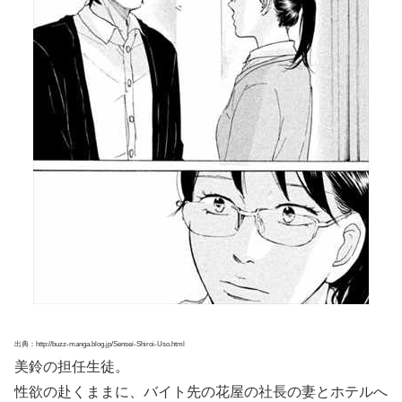
出典：http://buzz-manga.blog.jp/Sensei-Shiroi-Uso.html
美鈴の担任生徒。
性欲の赴くままに、バイト先の花屋の社長の妻とホテルへ