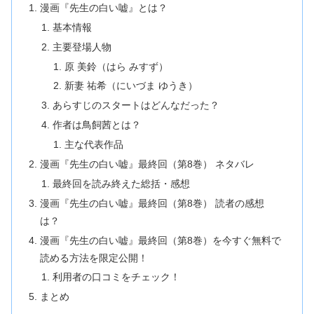
漫画『先生の白い嘘』とは？
基本情報
主要登場人物
原 美鈴（はら みすず）
新妻 祐希（にいづま ゆうき）
あらすじのスタートはどんなだった？
作者は鳥飼茜とは？
主な代表作品
漫画『先生の白い嘘』最終回（第8巻） ネタバレ
最終回を読み終えた総括・感想
漫画『先生の白い嘘』最終回（第8巻） 読者の感想
は？
漫画『先生の白い嘘』最終回（第8巻）を今すぐ無料で
読める方法を限定公開！
利用者の口コミをチェック！
まとめ