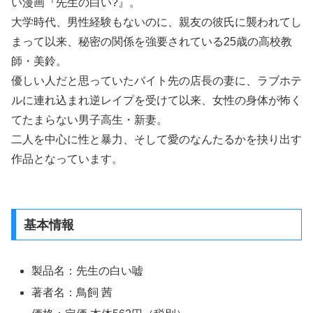
い漫画『先生の白い?』。
大学時代、男性経験もないのに、親友の彼氏に襲われてし
まって以来、秘密の関係を強要されている25歳の高校教
師・美鈴。
優しい人だと思っていたバイト先の店長の妻に、ラブホテ
ルに連れ込まれ逆レイプを受けて以来、女性の身体が怖く
てたまらない男子高生・新妻。
二人を中心に性と暴力、そして愛のなんたるかを抉り出す
作品となっています。
基本情報
製品名：先生の白い嘘
著者名：鳥飼 茜