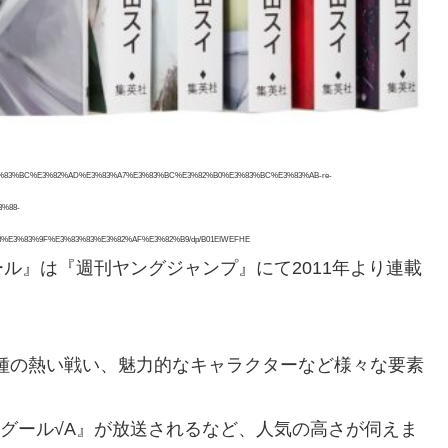
E3%83%BC%E3%82%AD%E3%83%A7%E3%83%BC%E3%82%B0%E3%83%BC%E3%83%AB-re-
%88-
E3%83%9F%E3%83%83%E3%82%AF%E3%82%B9/dp/B01EIWEFHE
ル』は『週刊ヤングジャンプ』にて2011年より連載
種の熱い戦い、魅力的なキャラクターなど様々な要素
ーグール√A』が放送されるなど、人気の高さが伺えま