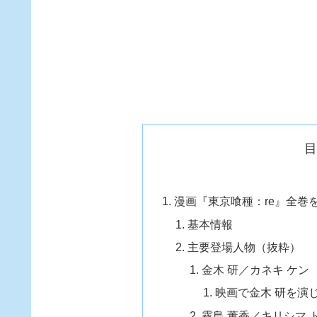
漫画『東京喰種：re』全巻
基本情報
主要登場人物（抜粋）
金木 研／カネキ ケン
映画で金木 研を演
霧島 董香／キリシマ 