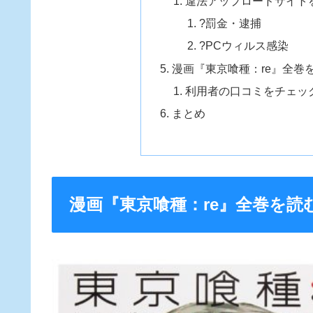
違法アップロードサイト
?罰金・逮捕
?PCウィルス感染
漫画『東京喰種：re』全巻
利用者の口コミをチェッ
まとめ
漫画『東京喰種：re』全巻を