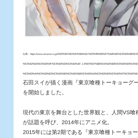
出典：https://www.amazon.co.jp/%E6%9D%B1%E4%BA%AC%E5%96%B0%E7%A8%AE%E3%83%88%
%E3%82%B3%E3%83%9F%E3%83%83%E3%82%AF-1-6%E5%B7%BB%E3%82%BB%E3%83%83%E3%83
%E3%83%A4%E3%83%B3%E3%82%B0%E3%82%B8%E3%83%A3%E3%83%B3%E3%83%97%E3%82%B3%
石田スイが描く漫画『東京喰種トーキョーグー
を開始しました。
現代の東京を舞台とした世界観と、人間VS喰
が話題を呼び、2014年にアニメ化。
2015年には第2期である『東京喰種トーキョ