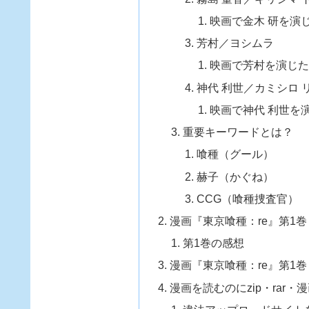
映画で金木 研を演
芳村／ヨシムラ
映画で芳村を演じ
神代 利世／カミシロ 
映画で神代 利世を
重要キーワードとは？
喰種（グール）
赫子（かぐね）
CCG（喰種捜査官）
漫画『東京喰種：re』第1巻
第1巻の感想
漫画『東京喰種：re』第1巻
漫画を読むのにzip・rar