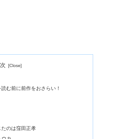
目次
を読む前に前作をおさらい！
じたのは窪田正孝
トウカ