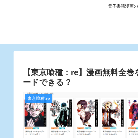
電子書籍漫画の
【東京喰種：re】漫画無料全巻を
ードできる？
東京喰種:re