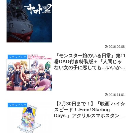
2016.09.08
『モンスター娘のいる日常』第11
ショッピング
巻OAD付き特装版＋『人間じゃ
ない女の子に恋しても…いいか
な？』Ｔシャツ付きトクダス限定
版予約開始
2016.11.01
【7月30日まで！】『映画 ハイ☆
ショッピング
スピード！-Free! Starting
Days-』アクリルスマホスタンド
＆カラビナセット【完全受注生
産！】