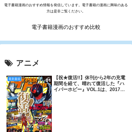
電子書籍漫画のおすすめ情報を発信しています。電子書籍の漫画に興味のある
方は是非ご覧ください。
電子書籍漫画のおすすめ比較
アニメ
【祝★復活!!】休刊から2年の充電
最新書籍
期間を経て、晴れて復活した『ハ
イパーホビー』VOL.1は、2017年
3月6日発売!!