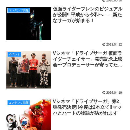
2016.06.30
仮面ライダーブレンのビジュアル
コンテンツ情報
が公開!! 平成から令和へ……新た
なサーガが始まる！
2019.04.12
Vシネマ「ドライブサーガ 仮面ラ
イベント
イダーチェイサー」発売記念上映
会〜プロデューサーが寄ってたか
ってメインライターにドライブの
こと全部話させちゃうぜ〜イベン
トレポート！
2016.04.19
Vシネマ「ドライブサーガ」第2
コンテンツ情報
弾発売決定!!今度は2本立て!!マッ
ハとハートの物語が紡がれます