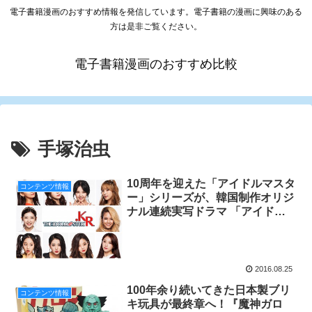
電子書籍漫画のおすすめ情報を発信しています。電子書籍の漫画に興味のある
方は是非ご覧ください。
電子書籍漫画のおすすめ比較
手塚治虫
10周年を迎えた「アイドルマスタ
コンテンツ情報
ー」シリーズが、韓国制作オリジ
ナル連続実写ドラマ 「アイドル
マスター.KR(仮称)」として全世
界配信決定！
2016.08.25
100年余り続いてきた日本製ブリ
コンテンツ情報
キ玩具が最終章へ！『魔神ガロ