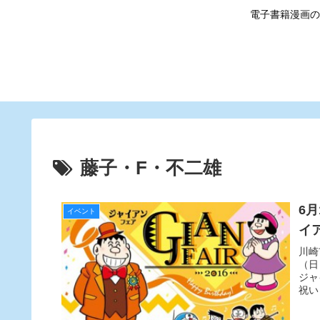
電子書籍漫画の
藤子・F・不二雄
6
イベント
イ
川崎
（日
ジャ
祝い