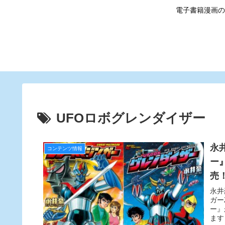
電子書籍漫画の
UFOロボグレンダイザー
永
コンテンツ情報
ー
売
永井
ガー
ー』
ます