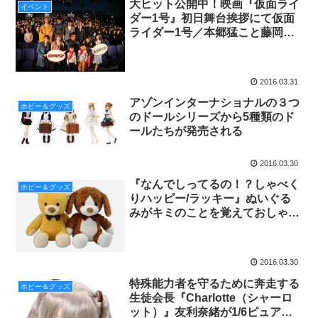
大ヒット公開中！映画『仮面ライ
イベント
ダー1号』初日舞台挨拶にて仮面
ライダー1号／本郷猛こと藤岡
弘、らキャスト＆監督が集結!!
2016.03.31
アゾンインターナショナルの３つ
ホビー＆グッズ
のドールシリーズから5種類のド
ールたちが発売される
2016.03.30
『なんでしってるの！？しゃべく
ホビー＆グッズ
りハッピー/ラッキー』ぬいぐる
みがキミのことを覚えておしゃべ
り♪
2016.03.30
特殊能力者を守るために奔走する
ホビー＆グッズ
生徒会長『Charlotte（シャーロ
ット）』友利奈緒が1/6ピュアニ