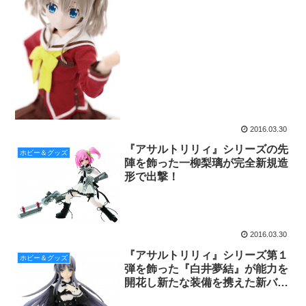
ーモキャラクターシリーズになっ
て登場
2016.03.30
『アサルトリリィ』シリーズの先
ホビー＆グッズ
陣を飾った一柳梨璃が完全新規造
形で出撃！
2016.03.30
『アサルトリリィ』シリーズ第１
ホビー＆グッズ
弾を飾った『白井夢結』が能力を
開花し新たな装備を携えた新バー
ジョンで登場！