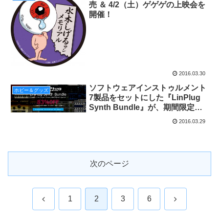
売 ＆ 4/2（土）ゲゲゲの上映会を
開催！
2016.03.30
ソフトウェアインストゥルメント
ホビー＆グッズ
7製品をセットにした『LinPlug
Synth Bundle』が、期間限定で
83%OFF！
2016.03.29
次のページ
前
次
1
2
3
6