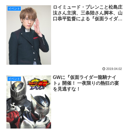
ロイミュード・ブレンこと松島庄
イベント
汰さん主演、三条陸さん脚本、山
口恭平監督による『仮面ライダー
ドライブ』のスピンオフ、『仮面
ライダーブレン』がTTFCにて製
作決定!!!
2019.04.02
GWに『仮面ライダー龍騎ナイ
イベント
ト』開催！ 一夜限りの熱狂の宴
を見逃すな！