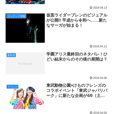
員30名をご招待！君もミラーワル
2019.04.13
ドへ!!
仮面ライダーブレンのビジュアル
コンテンツ情報
が公開!! 平成から令和へ……新た
なサーガが始まる！
2019.04.12
学園アリス最終回のネタバレ！ひ
最終回
どい結末からのその後の展開は？
2019.04.06
東武動物公園×けものフレンズの
イベント
コラボイベント「東武ジャパリパ
ーク」に新たな企画が4/6（土）
より登場！
2019.04.05