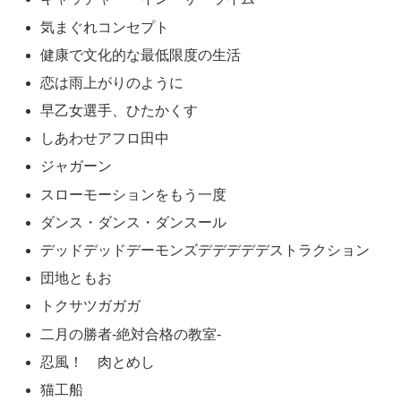
源君物語
元ヤン
優良少女ファミリヤン
夜明け後の静
リクドウ
凛とチア。
BUNGO-ブンゴ-
TAMATA
ビッグコミックスピリッツ