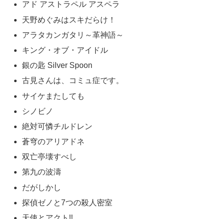
『週刊少年サンデー』（しゅうかんしょうねんサンデー、
WEEKLY SHONEN SUNDAY）は、小学館が発行する日
本の週刊少年漫画雑誌です。
1959年3月17日に創刊しました。
略称は 「サンデー」です。
毎週水曜日発売
になります。
【掲載漫画記事】
名探偵コナン
あおざくら防衛大学校物語