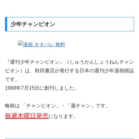
天使とアクト!!
BIRDMEN
初恋ゾンビ
BE BLUES!～青になれ～
保安官エヴァンスの嘘 ～DEAD OR LOVE～
舞妓さんちのまかないさん
魔王城でおやすみ
まじっく快斗
マリーグレイブ
MAJOR 2nd
湯神くんには友達がいない
妖怪ギガ
RYOKO
十勝ひとりぼっち農園