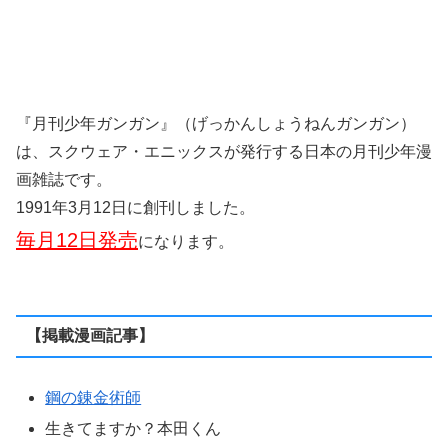
逆襲インフェルノ
囚人リク
Gメン
出陣★昆虫武将チョウソカベ!
木曜日のフルット
BEASTARS
ドカベン ドリームトーナメント編
GREAT OLD ~ドラゴンの創り方~
毎度!浦安鉄筋家族
魔法少女サイト
開田さんの怪談