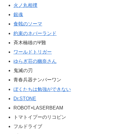
火ノ丸相撲
銀魂
食戟のソーマ
約束のネバーランド
斉木楠雄のΨ難
ワールドトリガー
ゆらぎ荘の幽奈さん
鬼滅の刃
青春兵器ナンバーワン
ぼくたちは勉強ができない
Dr.STONE
ROBOT×LASERBEAM
トマトイプーのリコピン
フルドライブ