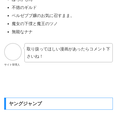
『月刊少年ガンガン』（げっかんしょうねんガンガン）
は、スクウェア・エニックスが発行する日本の月刊少年漫
画雑誌です。
1991年3月12日に創刊しました。
毎月12日発売
になります。
【掲載漫画記事】
鋼の錬金術師
生きてますか？本田くん