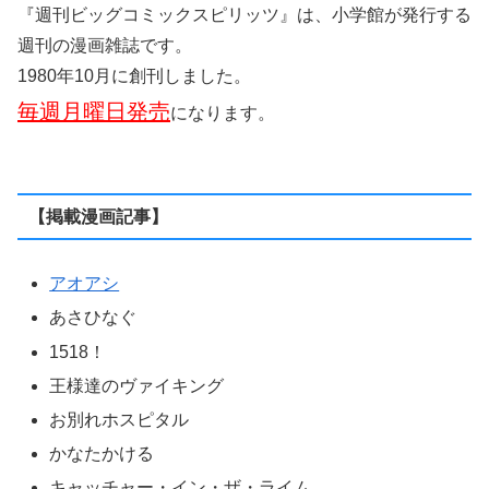
かぐや様は告らせたい ～天才たちの恋愛頭脳戦～
銀河英雄伝説
クノイチノイチ！ノ弐
ゴールデンカムイ
スナックバス江
7’s -セブンズ-
DINER ダイナー
ドロ刑
バスルームのペペン
干物妹！うまるちゃんG
ふしぎの国の波平さん
ブラックナイトパレード
ブルーフォビア
helvetica ヘルベチカ