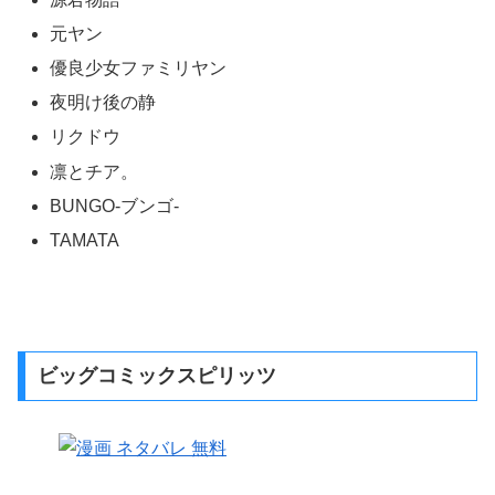
『週刊ヤングジャンプ』（しゅうかんヤングジャンプ、
WEEKLY YOUNG JUMP）は、集英社が発行する日本の
週刊青年漫画雑誌です。
1979年5月に創刊しました。
略称は「ヤンジャン」、「YJ」。
毎週木曜日発売
になります。
読む
プレスリリース窓口
【掲載漫画記事】
キングダム
東京喰種:re