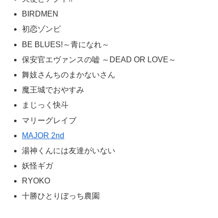
アド アストラペル アスペラ
天野めぐみはスキだらけ！
アラタカンガタリ～革神語～
キング・オブ・アイドル
銀の匙 Silver Spoon
古見さんは、コミュ症です。
サイケまたしても
シノビノ
絶対可憐チルドレン
蒼穹のアリアドネ
双亡亭壊すべし
第九の波濤
だがしかし
探偵ゼノと7つの殺人密室