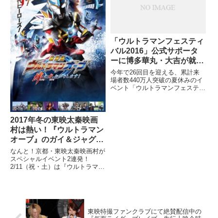
「ウルトラマンフェスティ
バル2016」公式サポータ
ーに博多華丸・大吉が就
任！大吉さんと華丸さんで
今年で26回目を迎える、累計来
オファーが別々!?
場者数440万人突破の夏休みのイ
ベント「ウルトラマンフェスティ
バル2016」の前売券が発売とな
った本日、池袋・サンシャインシ
ティ アルパ地下1階 噴水広場に
て記者発表が行われたました。
2017年冬の東映太秦映画
（メイン写真は左から、ゼ
村は熱い！『ウルトラマン
オーブ』のガイ＆ジャグラ
ーと『宇宙戦隊キュウレン
なんと！京都・東映太秦映画村が
ジャー』の主題歌アーティ
スペシャルイベント2連発！
2/11（祝・土）は『ウルトラマン
ストがやってくる！
オーブ』の劇場版公開を記念して
ガイ＆ジャグラー来村！ さらに
2/19（日）は恒例の「スーパー戦
隊ソングライブ」が！ これはも
う行くしかない!!
東映特撮ファンクラブにて絶賛配信中の