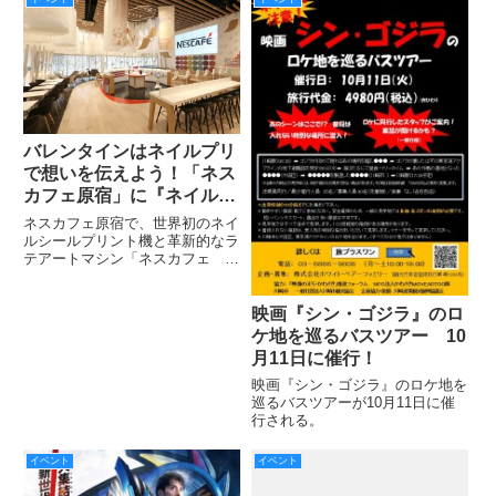
※フリーメイスンは16世紀後半
から17世紀初頭に起きた友愛結
社です。
バレンタインはネイルプリ
で想いを伝えよう！「ネス
カフェ原宿」に『ネイルプ
リ』を期間限定設置
ネスカフェ原宿で、世界初のネイ
ルシールプリント機と革新的なラ
テアートマシン「ネスカフェ フ
ォトラテ」が楽しめるチャンス！
映画『シン・ゴジラ』のロ
ケ地を巡るバスツアー 10
月11日に催行！
映画『シン・ゴジラ』のロケ地を
巡るバスツアーが10月11日に催
行される。
イベント
イベント