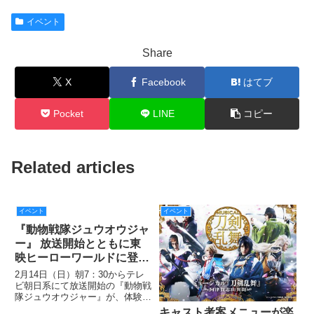
イベント
Share
X
Facebook
はてブ
Pocket
LINE
コピー
Related articles
イベント
イベント
『動物戦隊ジュウオウジャ
ー』 放送開始とともに東
映ヒーローワールドに登
場!!
2月14日（日）朝7：30からテレ
ビ朝日系にて放送開始の『動物戦
隊ジュウオウジャー』が、体験型
エンターテイメントミュージアム
キャスト考案メニューが楽