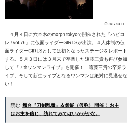
2017.04.11
４月４日に六本木のmorph tokyoで開催された『ハピコ
レ!! vol.76』に仮面ライダーGIRLSが出演。４人体制の仮
面ライダーGIRLSとしては初となったステージをレポート
する。５月３日には３月末で卒業した遠藤三貴も再び参加
して『７thワンマンライブ』も開催！ 遠藤三貴の卒業ラ
イブ、そして新生ライブとなるワンマンは絶対に見逃せな
い！
読む
舞台『刀剣乱舞』衣裳展（仮称） 開催！ お主
はお主を信じ、訪れてみてはいかがかな。