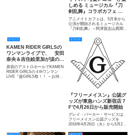
「東映ヒーローワールド」に、放
しめる ミュージカル『刀
送開始と同日・2月14日（日）か
剣乱舞』コラボカフェ ア
ら登場する。
ニメイトカフェ池袋2号
アニメイトカフェは、5月末から
店・天王寺で期間限定オー
公演が開始されるミュージカル
『刀剣乱舞』～阿津賀志山異聞～
プン
と、5月1日から5月30日まで、ア
ニメイトカフェ池袋2号店・天王
イベント
イベント
寺でコラボカフェを開催する。作
KAMEN RIDER GIRLSの
品をモチーフにしたコラボフー
ド・ドリンクや、限定グッズの買
ワンマンライブで、 安田
奈央＆吉住絵里加が涙の卒
業!!
原宿のアストロホールでKAMEN
RIDER GIRLSの４thワンマン
LIVE『超GIRLS祭！！ ～お待た
せしました。私達、仮面ライダー
GIRLSと申します。～ in
HARAJYUKU 』が開催。多くの
『フリーメイスン』公認グ
ファンが詰めかけて観客フロアは
超
ッズが東急ハンズ新宿店７
Fで4月26日から販売開始
グレイ・パーカー・サービスは、
フリーメイスン公認グッズを
2016年4月26日（火）から5月26
日（木）まで、東急ハンズ新宿店
7Fの特設売り場にて販売する。
イベント
イベント