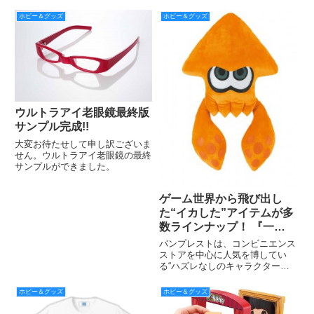
で40作品目となります。その歴
代40作品の記念として、「スー
ホビー＆グッズ
ホビー＆グッズ
パー戦隊シリーズ」の歴史をギュ
ッと詰め込んだファン待望、シリ
ーズ“初”のオリジナルフレーム
ウルトラアイ老眼鏡最終版
サンプル完成!!
大変お待たせして申し訳ございま
せん。ウルトラアイ老眼鏡の最終
サンプルができました。
ゲーム世界から飛び出し
た“イカした”アイテムが多
数ラインナップ！ 『一番
くじ Splatoon』
バンプレストは、コンビニエンス
ストアを中心に人気を博してい
る“ハズレなしのキャラクターく
じ”「一番くじ」の最新作『一番
くじ Splatoon』を、6月上旬より
ホビー＆グッズ
ホビー＆グッズ
全国のセブン‐イレブン店舗（店
舗によってお取り扱いのない店