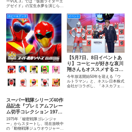
るヒーロー＆ヒロイン対談
ーVOL.3」では『仮面ライダーエ
グゼイド』の宝生永夢を演じられ
を掲載！メッセージでは何
ている飯島寛騎さんと、ポッピー
やら二人で論争に!?
ピポパポ／仮野明日那役を演じら
ホビー＆グッズ
イベント
れている松田るかさんによりヒー
ロー＆ヒロイン対談を掲載！
【5月7日、8日イベントあ
り】コーヒーが好きな哀川
翔さんもオススメするコー
ヒーマシン誕生！『ウルト
今年放送開始50年を迎える『ウ
ラマン』×『ネスカフェ』
ルトラマン』と、ネスレ日本株式
会社がコラボし、「ネスカフェ
コラボレーション発表！
ゴールドブレンド バリスタ ウル
トラマンコラボモデル」が2016
スーパー戦隊シリーズ40作
年4月28日に発売。ネスカフェ原
宿では、4月28日(木)～5月8日(日)
品記念『プレミアムフレー
までの期間限定
ム切手コレクション 1975-
2016』 受注販売中！
1975年「秘密戦隊ゴレンジャ
ー」からスタートし、現在放映中
の「動物戦隊ジュウオウジャー」