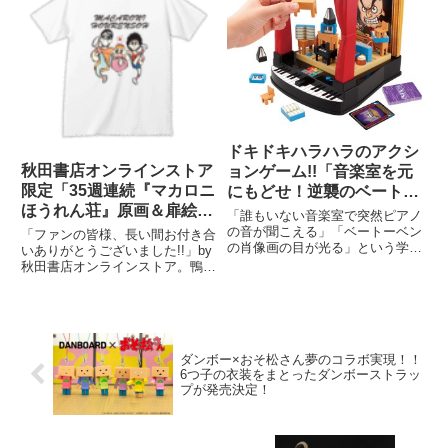
舗、発売時期の異なる店舗
ドキドキハラハラのアクシ
秋田書店オンラインストア
ョンゲーム!!「音楽室を元
限定「35週連続『マカロニ
にもどせ！逆襲のベートー
ほうれん荘』原画＆扉絵T
ベン」
「誰もいない音楽室で突然ピアノ
シャツ企画」もこの第35弾
の音が聞こえる」「ベートーベン
「ファンの皆様、長い間お付き合
の肖像画の目が光る」という学校
でラストです!! ゴールで
いありがとうございました!!」by
の怪談をモチーフにした、ドキド
秋田書店オンラインストア。鴨川
す!!
キのアクションゲーム『音楽室を
つばめ原作、伝説のギャグマンガ
元にもどせ！逆襲のベートーベ
『マカロニほうれん荘』「35週
ン』が、メガハウスから4月中旬
連続『マカロニほうれん荘』原画
より発売されます！
＆扉絵Tシャツ企画」ついに大団
円！
ダンボー×おそ松さん夢のコラボ実現！！
6つ子の衣装をまとったダンボーストラッ
プが発売決定！