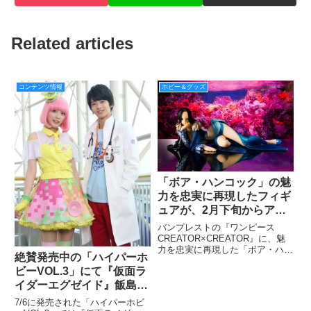
Related articles
コンテンツ情報
ホビー＆グッズ
「ボア・ハンコック」の魅
力を忠実に再現したフィギ
ュアが、2月下旬からアミ
ューズメント施設に登場す
バンプレストの『ワンピース
る。
CREATOR×CREATOR』に、魅
力を忠実に再現した「ボア・ハン
絶賛発売中の「ハイパーホ
コック」フィギュアが登場、2月
ビーVOL.3」にて『仮面ラ
下旬より全国のアミューズメント
施設に順次投入される。
イダーエグゼイド』飯島寛
騎さん＆松田るかさんによ
7/6に発売された「ハイパーホビ