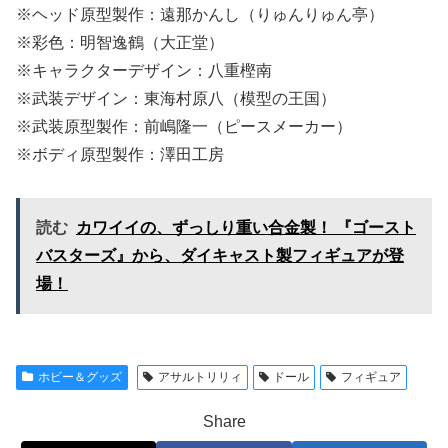
※ヘッド原型製作：遠那かんし（りゅんりゅん亭）
※彩色：明智逸鶴（大正堂）
※キャラクターデザイン：八重樫南
※武装デザイン：東海村原八（模型の王国）
※武装原型製作：前嶋隆一（ピースメーカー）
※ボディ原型製作：澤田工房
読む
カワイイの、ずっしり重い合金製！ 『ゴースト
バスターズ』から、ダイキャスト製フィギュアが登
場！
ホビー＆グッズ
アサルトリリィ
ドール
フィギュア
Share