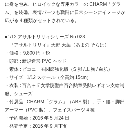
に身を包み、ヒロイックな専用カラーの CHARM「グラ
ム」を装備。表情パーツも戦闘に日常シーンにイメージが
広がる 4 種類がセットされている。
■1/12 アサルトリリィシリーズ No.023
『アサルトリリィ』天野 天葉（あまの そらは）
・価格：9,800 円 + 税
・頭部 : 新規造形 PVC ヘッド
・素体 : ピコニーモ関節強化版（S 脚 /LL 胸 / 白肌）
・サイズ : 1/12 スケール（全高約 15cm）
・衣装 : 百合ヶ丘女学院聖白百合勲章受勲レギオン支給制
服、シューズ
・付属品 : CHARM「グラム」（ABS 製）、手・腰・脚部
アーマー（PVC 製）、フェイスパーツ 4 種
・予約開始：2016 年 5 月24 日
・発売予定：2016 年 9 月下旬