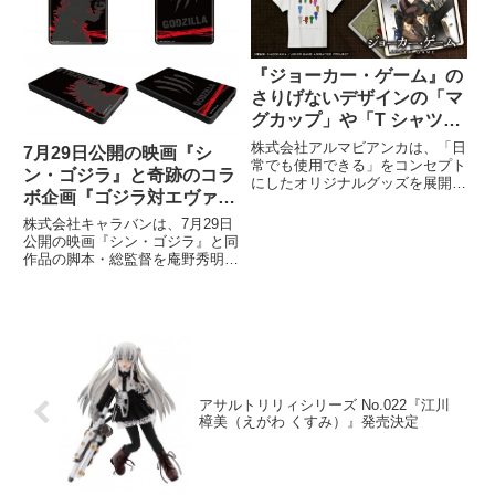
『ジョーカー・ゲーム』の
さりげないデザインの「マ
グカップ」や「T シャツ」
の受注を開始！！
株式会社アルマビアンカは、「日
7月29日公開の映画『シ
常でも使用できる」をコンセプト
ン・ゴジラ』と奇跡のコラ
にしたオリジナルグッズを展開す
ボ企画『ゴジラ対エヴァン
る通販サイト「AMNIBUS」にて
ゲリオン』のオフィシャル
『ジョーカー・ゲーム』グッズの
株式会社キャラバンは、7月29日
受注を開始した。
グッズが新登場！
公開の映画『シン・ゴジラ』と同
作品の脚本・総監督を庵野秀明が
務めることで実現したコラボ企画
『ゴジラ対エヴァンゲリオン』の
オフィシャルグッズを、同社の運
営するECショップ『ココラボ』
にて2016年7月14日より
アサルトリリィシリーズ No.022『江川
樟美（えがわ くすみ）』発売決定