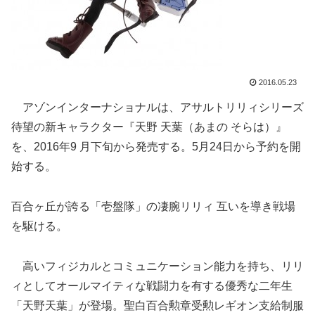
2016.05.23
アゾンインターナショナルは、アサルトリリィシリーズ
待望の新キャラクター『天野 天葉（あまの そらは）』
を、2016年9 月下旬から発売する。5月24日から予約を開
始する。
百合ヶ丘が誇る「壱盤隊」の凄腕リリィ 互いを導き戦場
を駆ける。
高いフィジカルとコミュニケーション能力を持ち、リリ
ィとしてオールマイティな戦闘力を有する優秀な二年生
「天野天葉」が登場。聖白百合勲章受勲レギオン支給制服