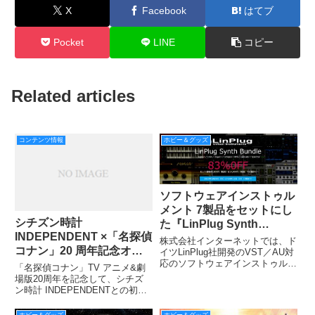
X
Facebook
はてブ
Pocket
LINE
コピー
Related articles
コンテンツ情報
ホビー＆グッズ
ソフトウェアインストゥル
メント 7製品をセットにし
シチズン時計
た『LinPlug Synth
INDEPENDENT ×「名探偵
Bundle』が、期間限定で
株式会社インターネットでは、ド
コナン」20 周年記念オフ
83%OFF！
イツLinPlug社開発のVST／AU対
応のソフトウェアインストゥルメ
ィシャルコラボウォッチ!!
「名探偵コナン」TV アニメ&劇
ント7製品をセットにした
場版20周年を記念して、シチズ
「LinPlug Synth Bundle」を通常
ン時計 INDEPENDENTとの初の
合計価格86,800円（税別）のとこ
コラボウォッチが登場です!!
ろ、83%OFFとなる14,8
「名探偵コナン」の原作者・青山