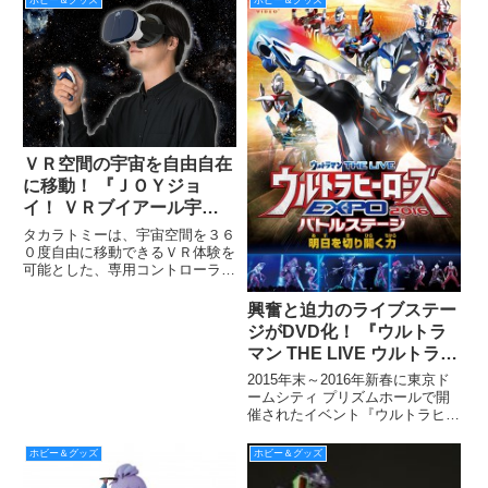
ホビー＆グッズ
ホビー＆グッズ
剛昌先生公認による初の公式コラ
ボウォッチ！ インペリアル・エ
ンタープライズのブラ
ＶＲ空間の宇宙を自由自在
に移動！ 『ＪＯＹジョ
イ！ ＶＲブイアール宇宙
うちゅうの旅人たびびと』
タカラトミーは、宇宙空間を３６
2016年12月発売
０度自由に移動できるＶＲ体験を
可能とした、専用コントローラー
付きゴーグル型ＶＲ端末「ＪＯ
Ｙ！ＶＲ宇宙の旅人」を、２０１
興奮と迫力のライブステー
６年１２月に、全国の玩具専門
ジがDVD化！ 『ウルトラ
店、百貨店・量販店の玩具売場、
マン THE LIVE ウルトラヒ
インターネッ トシ ョップ、シ ョ
ーローズEXPO 2016バト
2015年末～2016年新春に東京ド
ルステージ「明日を切り開
ームシティ プリズムホールで開
催されたイベント『ウルトラヒー
く力」』発売
ローズEXPO 2016』で好評を博
したライブステージ公演のDVD
ホビー＆グッズ
ホビー＆グッズ
化が決定。『ウルトラマンフェス
ティバル2016』会場内にて先行