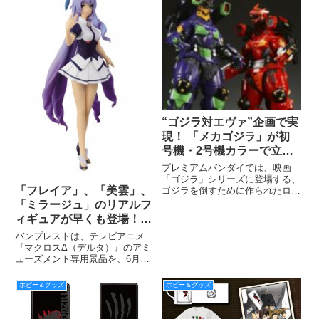
販売を行う。
“ゴジラ対エヴァ”企画で実
現！ 「メカゴジラ」が初
号機・2号機カラーで立体
化 ～庵野秀明監督 映画
プレミアムバンダイでは、映画
「シン・ゴジラ」 公開記
「ゴジラ」シリーズに登場する、
「フレイア」、「美雲」、
ゴジラを倒すために作られたロボ
念コラボレーション～
ット「メカゴジラ」を、人気アニ
「ミラージュ」のリアルフ
メ「エヴァンゲリオン」の「初号
ィギュアが早くも登場！
機」「2号機」をイメージしたカ
『マクロスΔ（デルタ） 』
ラーリングでフィギュア化した
バンプレストは、テレビアニメ
6月中旬より順次投入開始
『ゴジラ対エヴァンゲリオン 東
『マクロスΔ（デルタ）』のアミ
宝3
ューズメント専用景品を、6月中
旬より全国のアミューズメント施
設へ向けて順次投入する。※お取
ホビー＆グッズ
ホビー＆グッズ
り扱いのない店舗もございます。