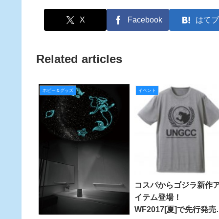
X
Facebook
はてブ
Related articles
ホビー＆グッズ
イベント
コスパからゴジラ新作
イテム登場！
WF2017[夏]で先行発売