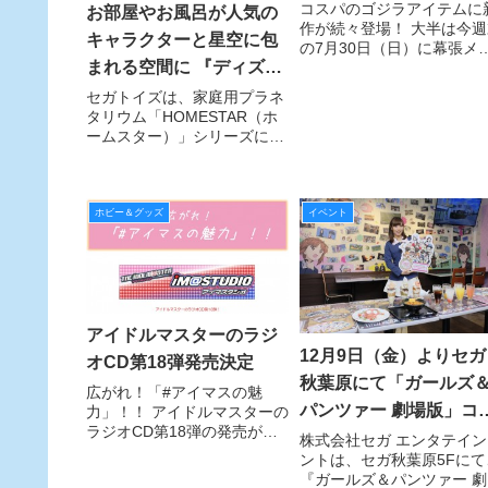
も！
コスパのゴジラアイテムに
お部屋やお風呂が人気の
作が続々登場！ 大半は今週
キャラクターと星空に包
の7月30日（日）に幕張メ
まれる空間に 『ディズニ
セで開催される「ワンダー
ェスティバル2017［夏］
ーキャラクター ホームス
セガトイズは、家庭用プラネ
先行発売されるので（※「
タリウム「HOMESTAR（ホ
ターアクア』 6月23日発
連G対策センター備品PVC
ームスター）」シリーズにお
脂製キーホルダー」は先行
売
いて、お風呂でも楽しめる
売されません）、WFに
「ホームスターアクア」より
初のディズニーシリーズ（全
4 種）を 2016 年 6 月 23 日
ホビー＆グッズ
イベント
（木）に発売する。
アイドルマスターのラジ
12月9日（金）よりセガ
オCD第18弾発売決定
秋葉原にて「ガールズ
広がれ！「#アイマスの魅
パンツァー 劇場版」コ
力」！！ アイドルマスターの
ラジオCD第18弾の発売が決
ボカフェが期間限定オ
株式会社セガ エンタテイン
定した。
ントは、セガ秋葉原5Fにて
プン！
『ガールズ＆パンツァー 劇