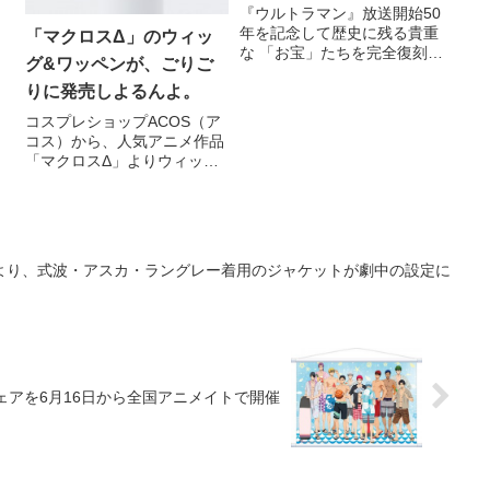
た
『ウルトラマン』放送開始50
り
年を記念して歴史に残る貴重
「マクロスΔ」のウィッ
間
な 「お宝」たちを完全復刻し
グ&ワッペンが、ごりご
を
収蔵した180ページの超豪華
フ
りに発売しよるんよ。
な永久保存ブック『ウルトラ
マン トレジャーズ』を2016
コスプレショップACOS（ア
年12月8日(木)に発売しま
コス）から、人気アニメ作品
す。また、2016年9月9日(金)
「マクロスΔ」よりウィッグ&
に先行予約の
ワッペンが発売される。 全国
のACOS（13店舗）・アニメ
イト各店にて発売予定。
より、式波・アスカ・ラングレー着用のジャケットが劇中の設定に
ェアを6月16日から全国アニメイトで開催