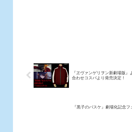
版』とコラボレーションし
カフェを12月9日（金）よ
期間限定でオープン！ 期
中は、作品やキャラクター
イメージしたオリジナルの
ード、デザート、ドリンク
『ヱヴァンゲリヲン新劇場版』
合わせコスパより発売決定！
『黒子のバスケ』劇場化記念フ