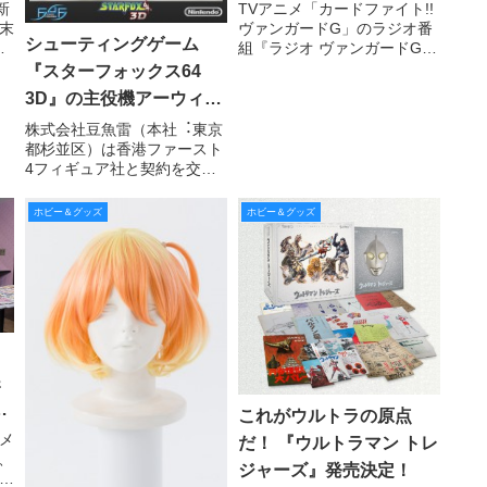
ンガードG 挑め！掴め！
新
TVアニメ「カードファイト!!
末
ヴァンガードG」のラジオ番
トライスリー!!!』Vol.1発
シューティングゲーム
ッ
組『ラジオ ヴァンガードG
売
フ
挑め！掴め！トライスリ
『スターフォックス64
」で
ー!!!』を収録した、ラジオCD
3D』の主役機アーウィン
国
の第１弾が、2016年5月25日
が全長約48センチでスタ
樹
に発売される。
株式会社豆魚雷（本社︓東京
発
都杉並区）は香港ファースト
チュー化︕
4フィギュア社と契約を交わ
し、ファースト4フィギュア
社が企画・制作・発売する
ホビー＆グッズ
ホビー＆グッズ
「スターフォックス64 3D/ ア
ーウィンスタチュー」の国内
における正規輸入販売をする
ことが決定した。
＆
ラ
これがウルトラの原点
ー
メ
だ！ 『ウルトラマン トレ
、
ジャーズ』発売決定！
場