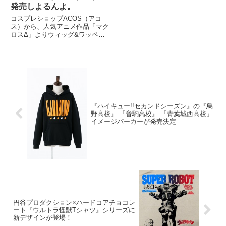
II」を、“世界標準(グローバル・
発売しよるんよ。
スタンダード)”を追求したアクシ
ョンフィギュアの食玩シリーズ
コスプレショップACOS（アコ
「ユニバーサルユニット」よ
ス）から、人気アニメ作品「マク
ロスΔ」よりウィッグ&ワッペン
が発売される。 全国の
ACOS（13店舗）・アニメイト各
店にて発売予定。
『ハイキュー!!セカンドシーズン』の『烏
野高校』 『音駒高校』 『青葉城西高校』
イメージパーカーが発売決定
円谷プロダクション×ハードコアチョコレ
ート『ウルトラ怪獣Tシャツ』シリーズに
新デザインが登場！