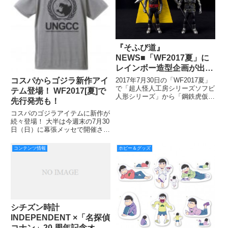
『そふび道』
NEWS■「WF2017夏」に
レインボー造型企画が出
店！ そこで気になる「超
コスパからゴジラ新作アイ
2017年7月30日の「WF2017夏」
人怪人工房シリーズ」の
で「超人怪人工房シリーズソフビ
テム登場！ WF2017[夏]で
人形シリーズ」から「鋼鉄虎仮
「仮面怪人」を再販！
先行発売も！
面」と「鉄獅子仮面」再び！
コスパのゴジラアイテムに新作が
続々登場！ 大半は今週末の7月30
日（日）に幕張メッセで開催され
る「ワンダーフェスティバル
2017［夏］」で先行発売される
コンテンツ情報
ホビー＆グッズ
ので（※「国連G対策センター備
品PVC樹脂製キーホルダー」は
先行発売されません）、WFに
シチズン時計
INDEPENDENT ×「名探偵
コナン」20 周年記念オフ