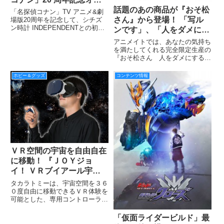
話題のあの商品が『おそ松
ィシャルコラボウォッチ!!
「名探偵コナン」TV アニメ&劇
さん』から登場！ 「写ル
場版20周年を記念して、シチズ
ン時計 INDEPENDENTとの初の
ンです」、「人をダメにす
コラボウォッチが登場です!!
るクッション」予約開始！
アニメイトでは、あなたの気持ち
「名探偵コナン」の原作者・青山
を満たしてくれる完全限定生産の
剛昌先生公認による初の公式コラ
『おそ松さん 人をダメにするク
ボウォッチ！ インペリアル・エ
ッション』と、先行発売の『写ル
ンタープライズのブラ
ンです おそ松さんパッケージ』
ホビー＆グッズ
コンテンツ情報
の予約を開始した。
ＶＲ空間の宇宙を自由自在
に移動！ 『ＪＯＹジョ
イ！ ＶＲブイアール宇宙
うちゅうの旅人たびびと』
タカラトミーは、宇宙空間を３６
2016年12月発売
０度自由に移動できるＶＲ体験を
可能とした、専用コントローラー
付きゴーグル型ＶＲ端末「ＪＯ
Ｙ！ＶＲ宇宙の旅人」を、２０１
「仮面ライダービルド」最
６年１２月に、全国の玩具専門