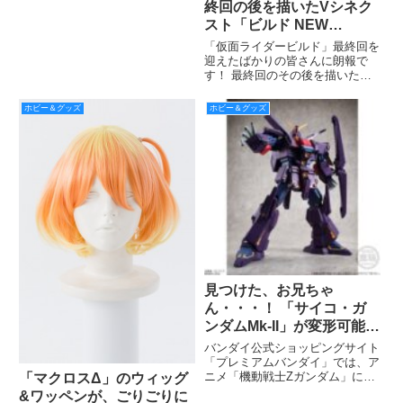
終回の後を描いたVシネク
店、百貨店・量販店の玩具売場、
スト「ビルド NEW
インターネッ トシ ョップ、シ ョ
WORLD 仮面ライダークロ
「仮面ライダービルド」最終回を
ーズ」が2019年初旬期間
迎えたばかりの皆さんに朗報で
す！ 最終回のその後を描いた、
限定上映＆4月24日Blu-
新作Vシネクスト「ビルド NEW
ray&DVD発売！
WORLD 仮面 ライダークロー
ホビー＆グッズ
ホビー＆グッズ
ズ」が上映＆発売決定です！！！
2019年初旬期間限定上映され、
2019年4月
見つけた、お兄ちゃ
ん・・・！ 「サイコ・ガ
ンダムMk-II」が変形可能な
20cmの巨大食玩で限定登
バンダイ公式ショッピングサイト
場
「プレミアムバンダイ」では、ア
ニメ「機動戦士Zガンダム」に登
「マクロスΔ」のウィッグ
場する「サイコ・ガンダムMk-
&ワッペンが、ごりごりに