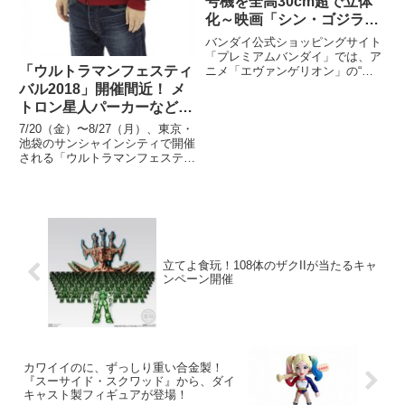
号機を全高30cm超で立体
化～映画「シン・ゴジラ」
公開記念 “ゴジラ対エヴァ
バンダイ公式ショッピングサイト
ンゲリオン”企画～
「プレミアムバンダイ」では、ア
「ウルトラマンフェスティ
ニメ「エヴァンゲリオン」の“初
号機”がキングオブモンスター“ゴ
バル2018」開催間近！ メ
ジラ”と融合したイメージをフィ
トロン星人パーカーなどコ
ギュア化した『ゴジラ対エヴァン
スパから発売の先行販売グ
ゲリオン 東宝30cmシリーズ エ
7/20（金）〜8/27（月）、東京・
ッズを一挙紹介！
ヴァンゲリオン初号機“G
池袋のサンシャインシティで開催
される「ウルトラマンフェスティ
バル2018」。その会場で購入で
きる、コスパから発売の先行販売
グッズ情報をお伝えする！
立てよ食玩！108体のザクIIが当たるキャ
ンペーン開催
カワイイのに、ずっしり重い合金製！
『スーサイド・スクワッド』から、ダイ
キャスト製フィギュアが登場！