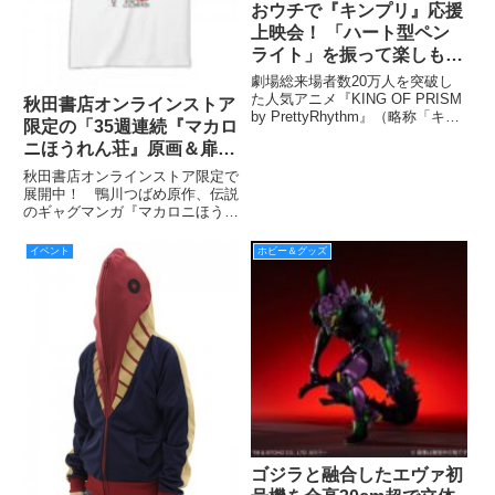
おウチで『キンプリ』応援
上映会！ 「ハート型ペン
ライト」を振って楽しも
う!!
劇場総来場者数20万人を突破し
た人気アニメ『KING OF PRISM
秋田書店オンラインストア
by PrettyRhythm』（略称「キン
限定の「35週連続『マカロ
プリ」）のBlu-ray&DVDが6月17
ニほうれん荘』原画＆扉絵
日に発売される。劇場公開なが
ら、コスプレをしての鑑賞・上映
Tシャツ企画」より第10弾
秋田書店オンラインストア限定で
中のキャラクターへの声援
を紹介！
展開中！ 鴨川つばめ原作、伝説
のギャグマンガ『マカロニほうれ
ん荘』「35週連続『マカロニほ
うれん荘』原画＆扉絵Tシャツ企
イベント
ホビー＆グッズ
画」をキャラクターランド公式サ
イトでも毎週フォロー！ 今回は
９月２日24時締め切りの第10
ゴジラと融合したエヴァ初