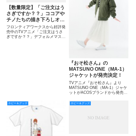
【数量限定】「ご注文はう
さぎですか？？」ココアや
チノたちの描き下ろしオリ
ジナルイラストが立体化！
フロンティアワークスから好評発
アナタの部屋にラビットハ
売中のTVアニメ「ご注文はうさ
ぎですか？？」デフォルメマスコ
ウスをつくっちゃおう★
ットシリーズ プリコッテ（6月
8日発売）の店舗（アニメイト、
ゲーマーズ）購入特典が発表の画
像が発表された。
『おそ松さん』の
MATSUNO ONE（MA-1）
ジャケットが発売決定！
TVアニメ『おそ松さん』より
MATSUNO ONE（MA-1）ジャケ
ットがACOSブランドから発売決
定。 全国のACOS・アニメイト
各店にて発売予定。
ホビー＆グッズ
ホビー＆グッズ