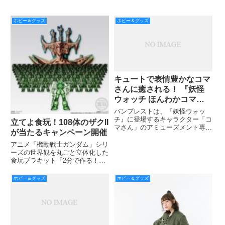
ホビー＆グッズ
ホビー＆グッズ
キュートで表情豊かなコマ
さんに癒される！ 『妖怪
ウォッチ ほんわかコマさ
ん』5月中旬より投入開始
バンプレストは、『妖怪ウォッ
チ』に登場するキャラクター「コ
立てよ食玩！108体のザクII
マさん」のアミューズメント専用
が当たるキャンペーン開催
景品を、5月中旬より全国のアミ
ューズメント施設へ向けて順次投
アニメ「機動戦士ガンダム」シリ
入する。※お取り扱いのない店舗
ーズの世界観を丸ごと立体化した
もございます。
食玩プラキット「2分で作る！ガ
ンダム名鑑ガム」250円(税抜)の
発売を記念し、同商品の「ザク
ホビー＆グッズ
ホビー＆グッズ
II(クリアグリーンver.)」が一人に
つき最大108体当たる『立てよ食
玩！』キャンペー