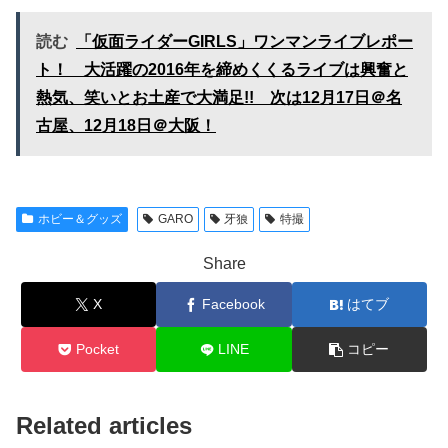
読む
「仮面ライダーGIRLS」ワンマンライブレポー
ト！ 大活躍の2016年を締めくくるライブは興奮と
熱気、笑いとお土産で大満足!! 次は12月17日＠名
古屋、12月18日＠大阪！
ホビー＆グッズ
GARO
牙狼
特撮
Share
X
Facebook
はてブ
Pocket
LINE
コピー
Related articles