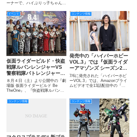
バル2016」の前売券が発売とな
ーナーで、ハイぶりっ子ちゃんが
った本日、池袋・サンシャインシ
登場致します。
ティ アルパ地下1階 噴水広場に
イベント
コンテンツ情報
て記者発表が行われたました。
（メイン写真は左から、ゼ
発売中の「ハイパーホビー
仮面ライダービルド・快盗
VOL.3」では『仮面ライダ
戦隊ルパンレンジャーVS
ーアマゾンズ シーズン2』
警察戦隊パトレンジャー
より仁さんこと谷口賢志さ
7/6に発売された「ハイパーホビ
映画完成披露イベントが７
んと七羽さんこと東亜優さ
ーVOL.3」では、Amazonプライ
８月４日（土）より公開中の『劇
月26日（木）六本木ヒルズ
ムビデオで全13話配信中の『仮
場版 仮面ライダービルド Be
んによる対談を掲載！ さ
面ライダーアマゾンズ シーズン
TheOne』、『快盗戦隊ルパンレ
アリーナにて開催★
らに素敵な笑顔のメッセー
2』のあのご夫婦、鷹山仁を演じ
ンジャーVS警察戦隊 en film』の
ジも!!
られた谷口賢志さんと、泉七羽を
完成を記念して、六本木ヒルズア
コンテンツ情報
コンテンツ情報
演じられた東亜優さんにお話を伺
リーナで行われた完成披露イベン
いました！
トの模様をレポートします！