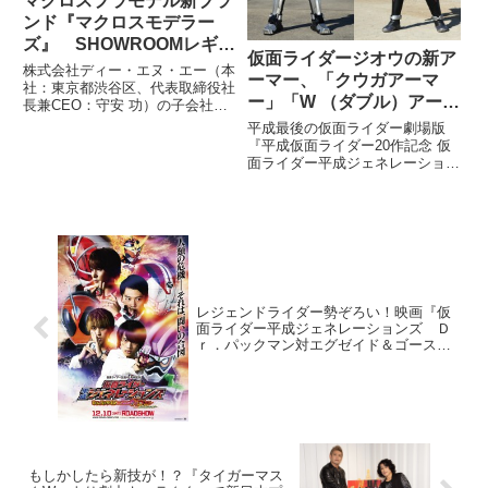
マクロスプラモデル新ブラ
ンド『マクロスモデラー
ズ』 SHOWROOMレギュ
仮面ライダージオウの新ア
ラー番組の初回配信日程が
株式会社ディー・エヌ・エー（本
ーマー、「クウガアーマ
2016年2月26日からに決定
社：東京都渋谷区、代表取締役社
ー」「W （ダブル）アーマ
長兼CEO：守安 功）の子会社で
ー」が映画に登場！
あるSHOWROOM株式会社（本
平成最後の仮面ライダー劇場版
社：東京都渋谷区、代表取締役社
『平成仮面ライダー20作記念 仮
長兼CEO：前田裕二）は、アイ
面ライダー平成ジェネレーション
ドルやアーティストとインターネ
ズ FOREVER』が12 月 22 日(土)
ット上でコミュニケーション
に公開されます！ 先日本編映像
が初解禁されますます期待が膨ら
む本作ですが、今回映画初登場
レジェンドライダー勢ぞろい！映画『仮
面ライダー平成ジェネレーションズ Ｄ
ｒ．パックマン対エグゼイド＆ゴースト
with レジェンドライダー』の新ビジュア
ル＆新場面写真を解禁!!
もしかしたら新技が！？『タイガーマス