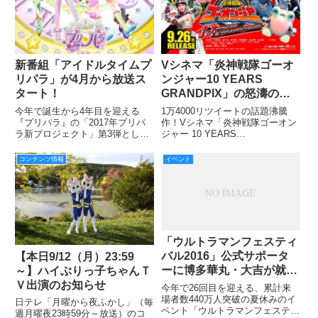
新番組「アイドルタイムプ
Vシネマ「炎神戦隊ゴーオ
リパラ」が4月から放送ス
ンジャー10 YEARS
タート！
GRANDPIX」の怒濤の新
情報が公開!!!
今年で誕生から4年目を迎える
1万4000リツイートの話題沸騰
『プリパラ』の「2017年プリパ
作！Vシネマ「炎神戦隊ゴーオン
ラ新プロジェクト」第3弾とし
ジャー 10 YEARS
て、4月から新アニメ『アイドル
GRANDPRIX」の怒涛の新情報で
タイムプリパラ』の放送がスター
す！ １.戦隊活動禁止!?衝撃の予
コンテンツ情報
イベント
トすることが決定！
告編公開!!! ２.10年後の姿で勢ぞ
1/18（水）、プレス向けの発表会
ろい！メインビジュアル公開!!
が開催され、気になる新キャラク
ターや新
「ウルトラマンフェスティ
バル2016」公式サポータ
【本日9/12（月）23:59
ーに博多華丸・大吉が就
～】ハイぶりっ子ちゃんＴ
任！大吉さんと華丸さんで
Ｖ出演のお知らせ
今年で26回目を迎える、累計来
オファーが別々!?
場者数440万人突破の夏休みのイ
日テレ「月曜から夜ふかし」（毎
ベント「ウルトラマンフェスティ
週月曜夜23時59分～放送）のコ