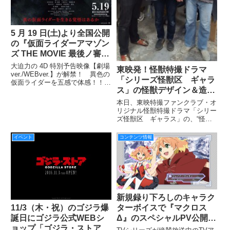
5 月 19 日(土)より全国公開
の『仮面ライダーアマゾン
ズ THE MOVIE 最後ノ審
判』は「仮面ライダー」シ
大迫力の 4D 特別予告映像【劇場
東映発！怪獣特撮ドラマ
リーズ史上初 4D 上映だゾ
ver./WEBver.】が解禁！ 異色の
「シリーズ怪獣区 ギャラ
仮面ライダーを五感で体感！！
ン！
ス」の怪獣デザイン＆造形
揺れる！濡れる！光る！煙る！
超絶リアル体験に仮面ライダーア
の方々による座談会を本日
本日、東映特撮ファンクラブ・オ
マゾンズも武田玲奈ちゃんも大興
敢行！2/8発売予定のHHに
リジナル怪獣特撮ドラマ「シリー
奮！！！ 劇場で仮面ライダーを
ズ怪獣区 ギャラス」の、“怪獣
て！
体感
ギャラス”を手掛けた方々による
座談会へ同行してまいりました！
イベント
コンテンツ情報
この模様は2/8発売予定の「ハイ
パーホビーVOL.13」にて掲載し
ます！ ぜひぜひお楽し
新規録り下ろしのキャラク
ターボイスで『マクロス
11/3（木・祝）のゴジラ爆
Δ』のスペシャルPV公開！
誕日にゴジラ公式WEBシ
ワルキューレの楽曲も満載
ョップ「ゴジラ・ストア」