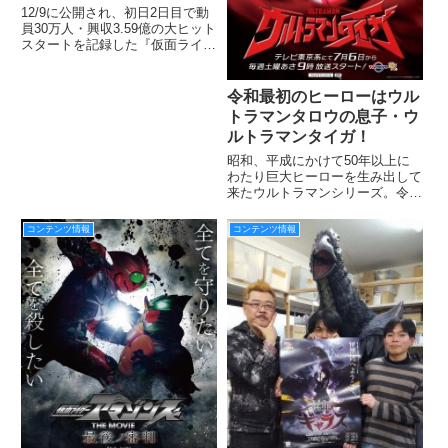
ェンドライダー』大ヒット
12/9に公開され、初日2日目で動
御礼舞台挨拶レポート！映
員30万人・興収3.59億の大ヒット
スタートを記録した『仮面ライダ
司＆アンク、紘汰、タケル
ー平成ジェネレーションズFINAL
たちが集結！！
ビルド＆エグゼイド with レジェ
ンドライダー』を記念して、本日
令和最初のヒーローはウル
12/29、新宿バルト9にて上映終了
トラマンタロウの息子・ウ
後
ルトラマンタイガ！
昭和、平成にかけて50年以上に
わたり巨大ヒーローを生み出して
来たウルトラマンシリーズ。令和
初のヒーローはウルトラマンタイ
ガ！ 新TVシリーズ『ウルトラマ
コンテンツ情報
コンテンツ情報
ンタイガ』は2019年7月6日
（土）の朝9時、テレビ東京系6
局ネットで放送開始！