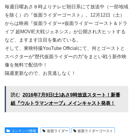
毎週日曜あさ８時よりテレビ朝日系にて放送中（一部地域
を除く）の『仮面ライダーゴースト』。12月12日（土）
からは映画『仮面ライダー×仮面ライダー ゴースト＆ドラ
イブ 超MOVIE大戦ジェネシス』が公開され大ヒットする
など、ますます注目を集めている。
そして、東映特撮YouTube Officialにて、何とゴーストと
スペクターが“歴代仮面ライダーの力”をまとい戦う新作映
像を無料で配信中！
隔週更新なので、お見逃しなく！
読む
2016年7月9日(土)あさ9時放送スタート！新番
組『ウルトラマンオーブ』メインキャスト発表！
コンテンツ情報
仮面ライダー
仮面ライダーゴースト