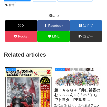
特撮
Share
X
Facebook
はてブ
Pocket
LINE
コピー
Related articles
イベント
イベント
超！Ａ＆Ｇ＋『井口裕香の
む～～～ん ⊂( ＾ω＾)⊃』
でトヨタ「PRIUS!
IMPOSSIBLE GIRLS」コ
2月1日(月)より、文化放送アニメ