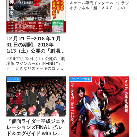
ーナーがスタート
＆ゲーム専門インターネットラジ
オチャネル「超！Ａ＆Ｇ＋」の人
気番組『井口裕香のむ～～～ん
⊂( ＾ω＾)⊃』（毎週月曜午後10
時～）にて、トヨタ「PRIUS
IMPOSSIBLE GIRLS」とのタイ
アップ
12 月 21 日~2018 年 1 月
31 日の期間、2018年
1/13（土）公開の『劇場版
マジ ンガーZ / INFINITY』
2018年1月13日（土）公開の『劇
と「いきなり！ステーキ」
場版 マジンガーZ / INFINITY』
と、 いきなりステーキのコラボ
がコラボキャンペーンを実
キャンペーンが12/21（木）より
施！
スタートします！ 水木一郎氏を
イベント
コンテンツ情報
ゲストに迎え、創業者一瀬邦夫氏
とのテープカットセレモニーが行
『仮面ライダー平成ジェネ
レーションズFINAL ビル
ド＆エグゼイド with レジ