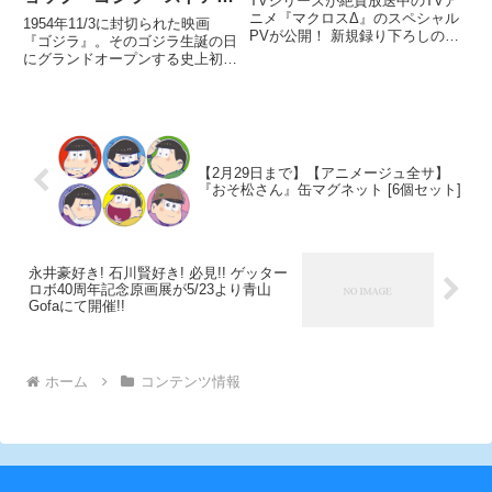
TVシリーズが絶賛放送中のTVア
だぞ！
オープン！さらに期間限定
ニメ『マクロスΔ』のスペシャル
1954年11/3に封切られた映画
PVが公開！ 新規録り下ろしのキ
で新宿マルイ アネックス
『ゴジラ』。そのゴジラ生誕の日
ャラクターボイスによって、作品
にグランドオープンする史上初と
に「ゴジラ・ストア 巨災
についての紹介や、キャラクター
なるオフィシャルEC サイト「ゴ
対本部新宿出張所」も！
について深く掘り下げる内容とな
ジラ・ストア」では、現在メガヒ
っているぞ！
ットばく進中の『シン・ゴジラ』
のオープン記念メダルやこたつ、
創業200 年を超える西
【2月29日まで】【アニメージュ全サ】
『おそ松さん』缶マグネット [6個セット]
永井豪好き! 石川賢好き! 必見!! ゲッター
ロボ40周年記念原画展が5/23より青山
Gofaにて開催!!
ホーム
コンテンツ情報