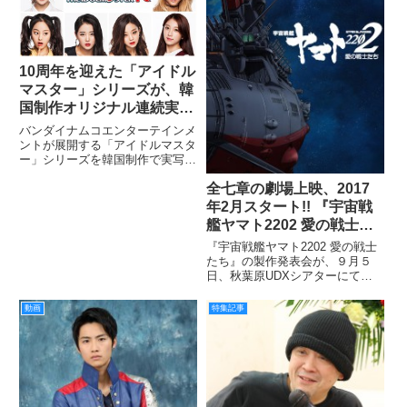
10周年を迎えた「アイドル
マスター」シリーズが、韓
国制作オリジナル連続実写
ドラマ 「アイドルマスタ
バンダイナムコエンターテインメ
ー.KR(仮称)」として全世
ントが展開する「アイドルマスタ
ー」シリーズを韓国制作で実写連
界配信決定！
続ドラマ化する「アイドルマスタ
全七章の劇場上映、2017
ー.KR（仮称）」が、2017 年初
頭の韓国での放送と同時に、韓国
年2月スタート!! 『宇宙戦
ドラマとしては初めて Amazon
艦ヤマト2202 愛の戦士た
プライム・ビデオの
ち』製作発表会レポート！
『宇宙戦艦ヤマト2202 愛の戦士
たち』の製作発表会が、９月５
日、秋葉原UDXシアターにて行
われた。『宇宙戦艦ヤマト2202
愛の戦士たち』は全７章構成で、
動画
特集記事
2017年２月より全国15館での劇
場上映、特別限定版Blu-rayが発
売される。