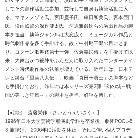
のマキノノゾミに師事し、演出助手・執筆アシスタントと
してその創作活動に参加、並行して自身も執筆活動に入
る。マキノノゾミ氏、宮田慶子氏、串田和美氏、宮本亜門
氏、映画監督の深作健太氏、河原雅彦氏らの演出作品の脚
本を担当。執筆ジャンルは大変広く、ミュージカル作品と
時代劇作品を多く手掛ける。故・中村勘三郎の目にとま
り、コクーン歌舞伎第十一弾「佐倉義民傳」を手掛けて以
来、大舞台かつ殺陣をふんだんに取り入れたエンターテイ
メント時代劇作品の執筆が増えている。近年には、日本テ
レビ舞台「里美八犬伝」、映画「真田十勇士」の脚本など
も手掛けており、昨年には本シリーズ第2弾「幻の城～戦
国の美しき狂気～」の脚本を担当、好評を博した。
【●演出：斎藤栄作（さいとうえいさく）】
1996年日本大学芸術学部演劇学科を卒業後、劇団POOL-5
を旗揚げ、 2006年に活動を休止。それに伴い個人プロデ