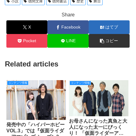
小説
徳間文庫
徳間書店
歴史
舞台
Share
X
Facebook
はてブ
Pocket
LINE
コピー
Related articles
コンテンツ情報
コンテンツ情報
お母さんになった真魚と大
発売中の「ハイパーホビー
人になった太一にびっく
VOL.3」では『仮面ライダ
り！ 「仮面ライダーアギ