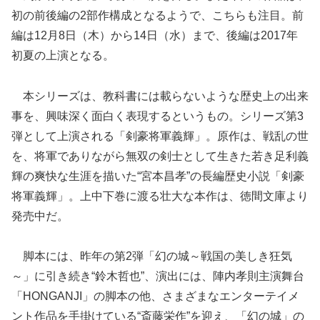
初の前後編の2部作構成となるようで、こちらも注目。前
編は12月8日（木）から14日（水）まで、後編は2017年
初夏の上演となる。
本シリーズは、教科書には載らないような歴史上の出来
事を、興味深く面白く表現するというもの。シリーズ第3
弾として上演される「剣豪将軍義輝」。原作は、戦乱の世
を、将軍でありながら無双の剣士として生きた若き足利義
輝の爽快な生涯を描いた“宮本昌孝”の長編歴史小説「剣豪
将軍義輝」。上中下巻に渡る壮大な本作は、徳間文庫より
発売中だ。
脚本には、昨年の第2弾「幻の城～戦国の美しき狂気
～」に引き続き“鈴木哲也”、演出には、陣内孝則主演舞台
「HONGANJI」の脚本の他、さまざまなエンターテイメ
ント作品を手掛けている“斎藤栄作”を迎え、「幻の城」の