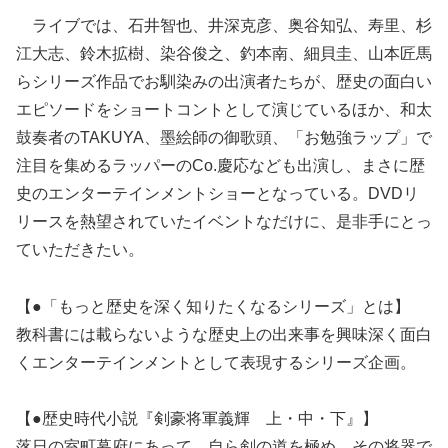
ライブでは、石井智也、井深克彦、奥谷知弘、寿里、杉
江大志、鈴木拡樹、染谷俊之、釣本南、細貝圭、山本匠馬
らシリーズ作品でお馴染みの出演者たちが、歴史の面白い
エピソードをショートコントとして演じているほか、和太
鼓奏者のTAKUYA、墨絵師の御歌頭、「お勉強ラップ」で
注目を集めるラッパーのCo.慶応なども出演し、まさに歴
史のエンターテインメントショーとなっている。DVDリ
リースを熱望されていたイベントなだけに、是非手にとっ
ていただきたい。
【●「もっと歴史を深く知りたくなるシリーズ」とは】
教科書には載らないような歴史上の出来事を興味深く面白
くエンターテインメントとして表現するシリーズ企画。
【●歴史時代小説『剣豪将軍義輝 上・中・下』】
落日の室町幕府にあって、自ら剣の道を極め、その将器で