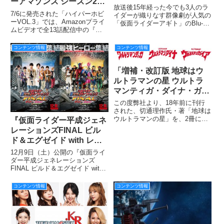
ーアマゾンズ シーズン2』
ト Blu-rayBOX」新規映像
放送後15年経った今でも3人のラ
より仁さんこと谷口賢志さ
7/6に発売された「ハイパーホビ
特典で美杉家の４人が15年
イダーが織りなす群像劇が人気の
んと七羽さんこと東亜優さ
ーVOL.3」では、Amazonプライ
「仮面ライダーアギト」のBlu-
ぶりに再会!!
ムビデオで全13話配信中の『仮
んによる対談を掲載！ さ
ray BOX1が9月14日からリリース
面ライダーアマゾンズ シーズン
される。7月13日日本橋のスタジ
らに素敵な笑顔のメッセー
2』のあのご夫婦、鷹山仁を演じ
オにて、賀集利樹（津上翔一 役
コンテンツ情報
コンテンツ情報
ジも!!
られた谷口賢志さんと、泉七羽を
／仮面ライダーアギト 役）、秋
演じられた東亜優さんにお話を伺
山莉奈（風谷真
いました！
「増補・改訂版 地球はウ
ルトラマンの星 ウルトラ
マンティガ・ダイナ・ガイ
ア」用アンケート大募
この度弊社より、18年前に刊行
集！！！
された、切通理作氏・著「地球は
ウルトラマンの星」を、2冊にわ
『仮面ライダー平成ジェネ
け、それぞれに新規インタビュー
レーションズFINAL ビル
を追加して増補・改訂版として年
ド＆エグゼイド with レジ
内発売（予定）で復刊したいと思
ェンドライダー』のポスタ
っております。
12月9日（土）公開の『仮面ライ
ービジュアル発表！ 史上
ダー平成ジェネレーションズ
FINAL ビルド＆エグゼイド with
最凶の敵・カイザー役に大
レジェンドライダー』のポスター
槻ケンヂの出演が決定、さ
ビジュアルが完成、発表された。
コンテンツ情報
コンテンツ情報
らなる追加キャストにも大
さらに、追加キャストとして大槻
注目だ!!
ケンヂの出演も決定、さらなる追
加キャストも話題騒然