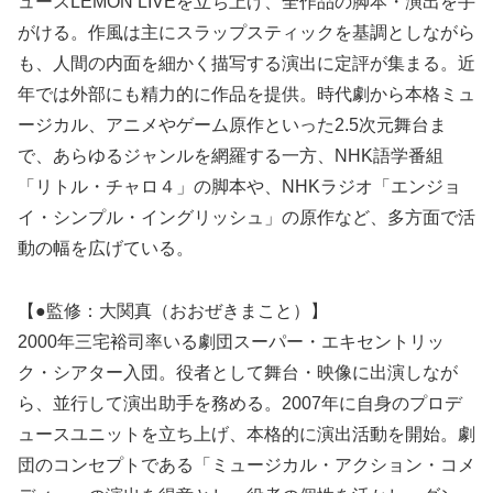
ュースLEMON LIVEを立ち上げ、全作品の脚本・演出を手
がける。作風は主にスラップスティックを基調としながら
も、人間の内面を細かく描写する演出に定評が集まる。近
年では外部にも精力的に作品を提供。時代劇から本格ミュ
ージカル、アニメやゲーム原作といった2.5次元舞台ま
で、あらゆるジャンルを網羅する一方、NHK語学番組
「リトル・チャロ４」の脚本や、NHKラジオ「エンジョ
イ・シンプル・イングリッシュ」の原作など、多方面で活
動の幅を広げている。
【●監修：大関真（おおぜきまこと）】
2000年三宅裕司率いる劇団スーパー・エキセントリッ
ク・シアター入団。役者として舞台・映像に出演しなが
ら、並行して演出助手を務める。2007年に自身のプロデ
ュースユニットを立ち上げ、本格的に演出活動を開始。劇
団のコンセプトである「ミュージカル・アクション・コメ