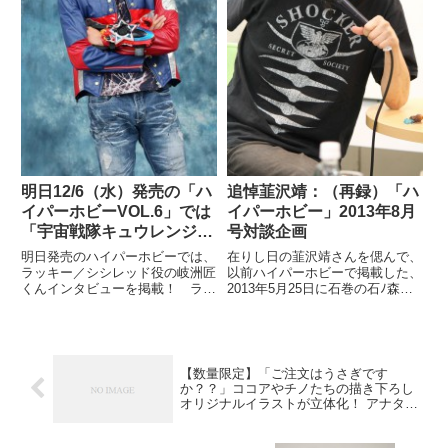
明日12/6（水）発売の「ハ
追悼韮沢靖：（再録）「ハ
イパーホビーVOL.6」では
イパーホビー」2013年8月
「宇宙戦隊キュウレンジャ
号対談企画
ー」より岐洲匠くんインタ
明日発売のハイパーホビーでは、
在りし日の韮沢靖さんを偲んで、
ビューを掲載！スペシャル
ラッキー／シシレッド役の岐洲匠
以前ハイパーホビーで掲載した、
くんインタビューを掲載！ ラッ
2013年5月25日に石巻の石ﾉ森萬
動画も!!
キーという役を演じることについ
画館で行われた早瀬マサトさんと
て真剣に語ってくれた岐洲くん
韮沢靖さんによるトークショーの
の、キュウレンジャーへの思いが
模様を再録しました。
詰まったインタビューになってい
るのではと思います！
【数量限定】「ご注文はうさぎです
か？？」ココアやチノたちの描き下ろし
オリジナルイラストが立体化！ アナタの
部屋にラビットハウスをつくっちゃおう
★