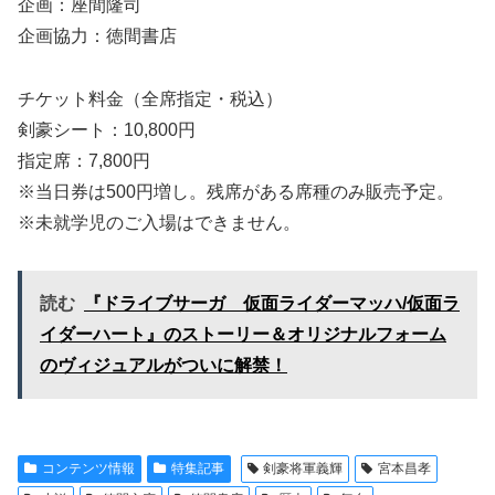
企画：座間隆司
企画協力：徳間書店
チケット料金（全席指定・税込）
剣豪シート：10,800円
指定席：7,800円
※当日券は500円増し。残席がある席種のみ販売予定。
※未就学児のご入場はできません。
読む
『ドライブサーガ 仮面ライダーマッハ/仮面ラ
イダーハート』のストーリー＆オリジナルフォーム
のヴィジュアルがついに解禁！
コンテンツ情報
特集記事
剣豪将軍義輝
宮本昌孝