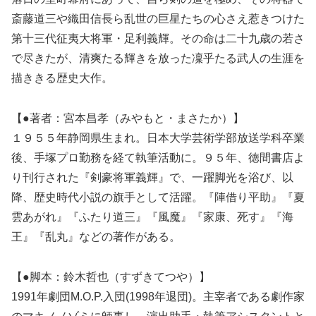
斎藤道三や織田信長ら乱世の巨星たちの心さえ惹きつけた
第十三代征夷大将軍・足利義輝。その命は二十九歳の若さ
で尽きたが、清爽たる輝きを放った凜乎たる武人の生涯を
描ききる歴史大作。
【●著者：宮本昌孝（みやもと・まさたか）】
１９５５年静岡県生まれ。日本大学芸術学部放送学科卒業
後、手塚プロ勤務を経て執筆活動に。９５年、徳間書店よ
り刊行された『剣豪将軍義輝』で、一躍脚光を浴び、以
降、歴史時代小説の旗手として活躍。『陣借り平助』『夏
雲あがれ』『ふたり道三』『風魔』『家康、死す』『海
王』『乱丸』などの著作がある。
【●脚本：鈴木哲也（すずきてつや）】
1991年劇団M.O.P.入団(1998年退団)。主宰者である劇作家