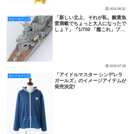
2016.08.02
「新しい北上、それが私。酸素魚
ホビー＆グッズ
雷満載でちょっと大人になったで
しょ？」『1/700 「艦これ」プラ
モデル No.32 艦娘 重雷装巡洋
艦 北上改』の塗装済み完成品公
開
2016.07.28
「アイドルマスター シンデレラ
ホビー＆グッズ
ガールズ」のイメージアイテムが
発売決定!