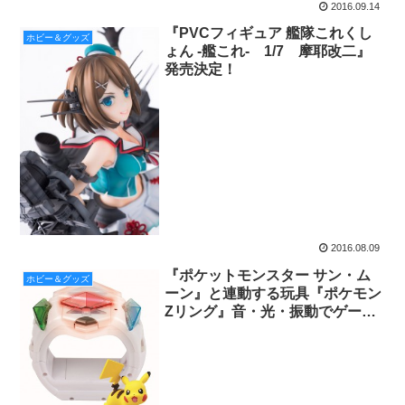
2016.09.14
『PVCフィギュア 艦隊これくし
ホビー＆グッズ
ょん -艦これ- 1/7 摩耶改二』
発売決定！
2016.08.09
『ポケットモンスター サン・ム
ホビー＆グッズ
ーン』と連動する玩具『ポケモン
Zリング』音・光・振動でゲーム
映像画面とシンク ロし４D体感で
きるアイ テム登場！