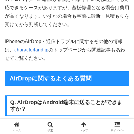
応できるケースがありますが、基板修理となる場合は費用
が高くなります。いずれの場合も事前に診断・見積もりを
受けてから判断してください。
iPhoneのAirDrop・通信トラブルに関するその他の情報
は、
characterland.jp
のトップページから関連記事もあわ
せてご覧ください。
AirDropに関するよくある質問
Q. AirDropはAndroid端末に送ることができま
すか？
AirDropはApple端末専用の機能でAndroidには非対応
ホーム
検索
トップ
サイドバー