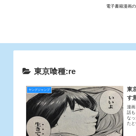
電子書籍漫画の
東京喰種:re
東
ヤングジャンプ
す
漫画
話も
なっ
たと