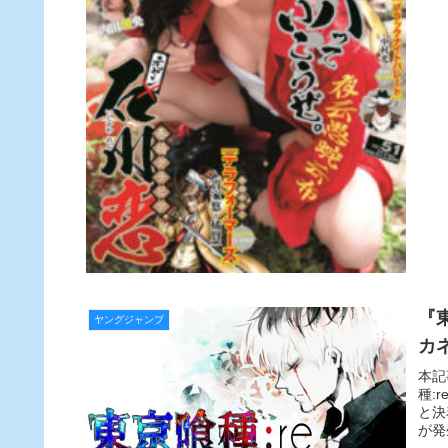
『
ヤングジャンプ
カ
本記
種:
と決
が発