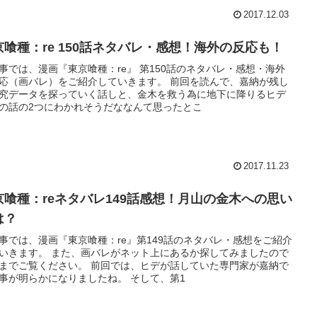
2017.12.03
京喰種：re 150話ネタバレ・感想！海外の反応も！
事では、漫画『東京喰種：re』 第150話のネタバレ・感想・海外
応（画バレ）をご紹介していきます。 前回を読んで、嘉納が残し
究データを探っていく話しと、金木を救う為に地下に降りるヒデ
の話の2つにわかれそうだななんて思ったとこ
2017.11.23
京喰種：reネタバレ149話感想！月山の金木への思い
は？
事では、漫画『東京喰種：re』第149話のネタバレ・感想をご紹介
いきます。 また、画バレがネット上にあるか探してみましたので
までご覧ください。 前回では、ヒデが話していた専門家が嘉納で
事が明らかになりましたね。 そして、第1