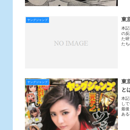
東
ヤングジャンプ
本記
の反
た研
たち
東
ヤングジャンプ
と
本記
して
最後
ある