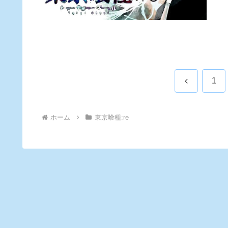
前
1
へ
ホーム
東京喰種:re