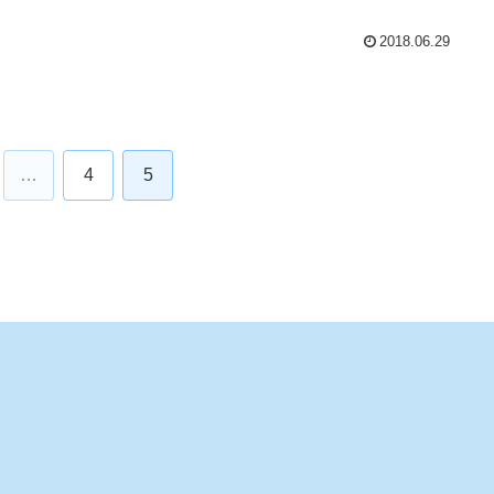
2018.06.29
…
4
5