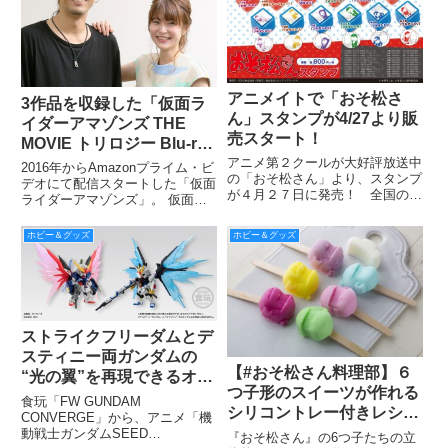
アニメイトで「おそ松さ
3作品を収録した「仮面ラ
ん」スタンプが4/27より販
イダーアマゾンズ THE
売スタート！
MOVIE トリロジー Blu-ray
BOX」が10月3日(水)発
アニメ第２クールが大好評放送中
2016年からAmazonプライム・ビ
の「おそ松さん」より、スタンプ
売！初回封入特典ブックレ
デオにて配信スタートした「仮面
が４月２７日に発売！ 全国のア
ライダーアマゾンズ」。 仮面ラ
ットに6組のレア対談掲載!!
ニメイト及びアニメイトオンライ
イダーというヒーローの原点であ
さらに購入者対象トークイ
ンショップにて予約受付中です！
る「アクション性」「怪奇性」に
ホビー＆グッズ
ホビー＆グッズ
ベントも!!!
立ち還り、仮面ライダーの“牙”を
取り戻すために始動したプロジ
ストライクフリーダムとデ
スティニー両ガンダムの
【#おそ松さん料理部】６
“光の翼”を再現できるオプ
つ子形のスイーツが作れる
ションセットが食玩「FW
食玩「FW GUNDAM
シリコントレー付きレシピ
GUNDAM CONVERGE」
CONVERGE」から、アニメ「機
本 7/25発売！キュートな６
動戦士ガンダムSEED
に限定で登場
『おそ松さん』の6つ子たちの立