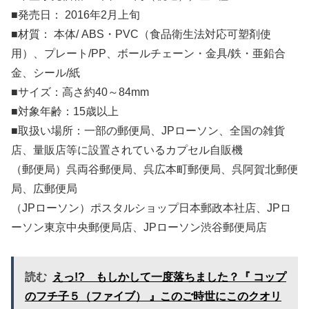
■発売日： 2016年2月上旬
■材質： 本体/ ABS・PVC（食品衛生法対応可塑剤使
用）、プレート/PP、ボールチェーン・金具/鉄・亜鉛合
金、シール/紙
■サイズ：高さ約40～84mm
■対象年齢：15歳以上
■取扱い場所：一部の郵便局、JPローソン、全国の雑貨
店、量販店等に設置されているカプセル自販機
（郵便局）呉両谷郵便局、呉広本町郵便局、呉阿賀北郵便
局、広郵便局
（JPローソン）ポスタルショップ日本郵政本社店、JPロ
ーソン東京中央郵便局店、JPローソン渋谷郵便局店
読む
えっ!? もしかして一度落ちました？『 コップ
のフチ子５（ファイブ） 』このご時世にこのクオリ