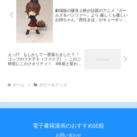
劇場版の爆音上映が話題のアニメ『ガー
ルズ＆パンツァー』より 厳しくも優しい
お姉ちゃん「西住まほ」がキューポッシ
ュで登場
えっ!? もしかして一度落ちました？『
コップのフチ子５（ファイブ） 』このご
時世にこのクオリティ！ 4年前と変わら
ず200円！ 安すぎ！
ホーム
ホビー＆グッズ
電子書籍漫画のおすすめ比較
お問い合わせ