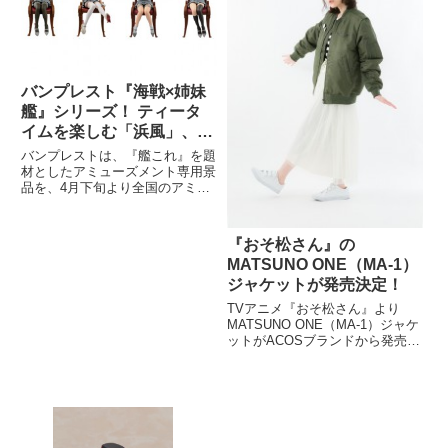
バンプレスト『海戦×姉妹
艦』シリーズ！ ティータ
イムを楽しむ「浜風」、
「谷風」、「磯風」、「浦
バンプレストは、『艦これ』を題
風」のフィギュアが登場
材としたアミューズメント専用景
品を、4月下旬より全国のアミュ
ーズメント施設へ向けて順次投入
する。
『おそ松さん』の
MATSUNO ONE（MA-1）
ジャケットが発売決定！
TVアニメ『おそ松さん』より
MATSUNO ONE（MA-1）ジャケ
ットがACOSブランドから発売決
定。 全国のACOS・アニメイト
各店にて発売予定。