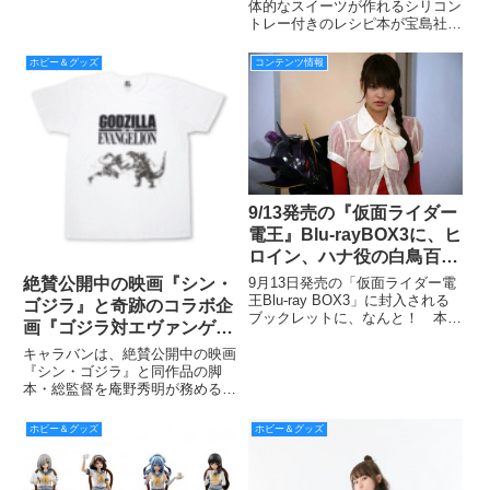
DESTINY」に登場する“ストライ
つ子＆松形のスイーツが簡
体的なスイーツが作れるシリコン
クフリーダムガンダム”と“デステ
トレー付きのレシピ本が宝島社か
単に！ いろんな“推し
ィニーガンダム”にセットして遊
ら発売される。「松野家レシピ
松”を作ってみよう♪
べる食玩オプション『FW
BOOK」ではチョコレートやゼリ
ホビー＆グッズ
コンテンツ情報
GUNDAM CONVERGE
ー、今川焼き風など、6つ子それ
ぞれのイメージカラーやストーリ
ーにちなんだスイーツレシピを紹
9/13発売の『仮面ライダー
電王』Blu-rayBOX3に、ヒ
ロイン、ハナ役の白鳥百合
子さんスペシャルインタビ
絶賛公開中の映画『シン・
9月13日発売の「仮面ライダー電
ューを掲載！
王Blu-ray BOX3」に封入される
ゴジラ』と奇跡のコラボ企
ブックレットに、なんと！ 本作
画『ゴジラ対エヴァンゲリ
のヒロイン、白鳥百合子(ハナ役)
オン』のオフィシャルグッ
のス ペシャルインタビューを掲
キャラバンは、絶賛公開中の映画
ズが第二弾が新登場！
載することが決定!!
『シン・ゴジラ』と同作品の脚
本・総監督を庵野秀明が務めるこ
とで実現したコラボ企画『ゴジラ
対エヴァンゲリオン』のオフィシ
ホビー＆グッズ
ホビー＆グッズ
ャルグッズを、同社の運営する
ECショップのココラボにて2016
年8月5日より予約受付を開始し