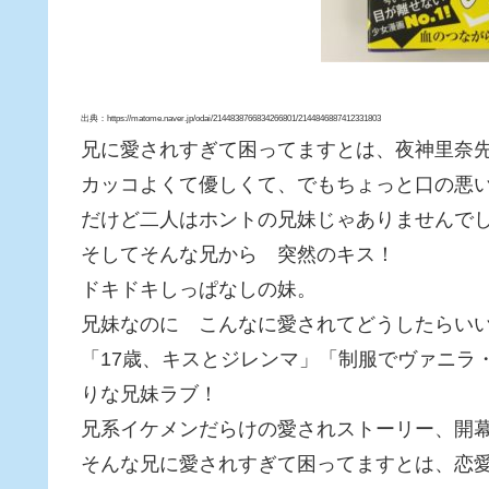
出典：https://matome.naver.jp/odai/2144838766834266801/2144846887412331803
兄に愛されすぎて困ってますとは、夜神里奈
カッコよくて優しくて、でもちょっと口の悪
だけど二人はホントの兄妹じゃありませんで
そしてそんな兄から 突然のキス！
ドキドキしっぱなしの妹。
兄妹なのに こんなに愛されてどうしたらい
「17歳、キスとジレンマ」「制服でヴァニラ
りな兄妹ラブ！
兄系イケメンだらけの愛されストーリー、開
そんな兄に愛されすぎて困ってますとは、恋