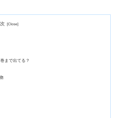
目次
何巻まで出てる？
物