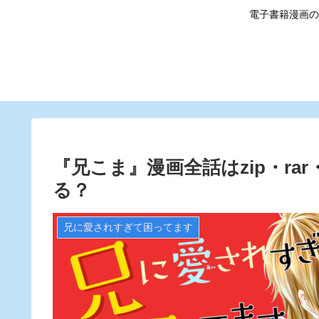
電子書籍漫画の
『兄こま』漫画全話はzip・r
る？
兄に愛されすぎて困ってます