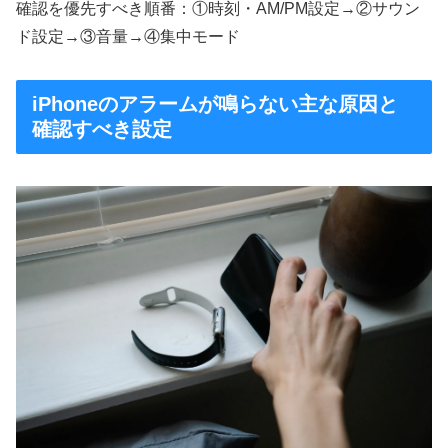
確認を優先すべき順番：①時刻・AM/PM設定→②サウン
ド設定→③音量→④集中モード
iPhoneのアラームが鳴らない主な原因と
確認すべき設定