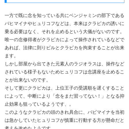
一方で既に念を知っている共にベンジャミンの部下である
バヒマイナやヒュリコフなどは、本来はクラピカの誘いに
乗る必要はなく、それを止めるという大儀がないのです。
唯一の念修得者がクラピカによって操作されているなどで
あれば、法律に則りビルとクラピカを拘束することが出来
ます。
しかし部屋から出てきた元素人のラジオラスは、操作など
されている様子もないためヒュリコフは念講座を止めるこ
とが出来ないのです。
そして更にクラピカは、上位王子の受講順を遅くすること
によって、中断により「念をまだ習ってない！」となる抑
止効果も狙っているようです、。
このようなクラピカの頭のきれ具合に、バビマイナを当初
は急かしていたヒュリコフが慎重に行動する方が懸命だと
考えを改めたようです。