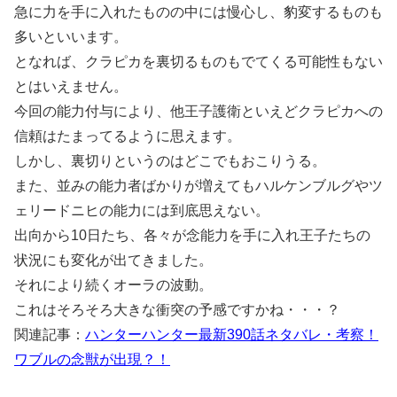
急に力を手に入れたものの中には慢心し、豹変するものも
多いといいます。
となれば、クラピカを裏切るものもでてくる可能性もない
とはいえません。
今回の能力付与により、他王子護衛といえどクラピカへの
信頼はたまってるように思えます。
しかし、裏切りというのはどこでもおこりうる。
また、並みの能力者ばかりが増えてもハルケンブルグやツ
ェリードニヒの能力には到底思えない。
出向から10日たち、各々が念能力を手に入れ王子たちの
状況にも変化が出てきました。
それにより続くオーラの波動。
これはそろそろ大きな衝突の予感ですかね・・・？
関連記事：
ハンターハンター最新390話ネタバレ・考察！
ワブルの念獣が出現？！