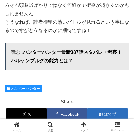
ろそろ頭脳戦ばかりではなく何処かで衝突が起きるのかも
しれませんね。
そうなれば、読者待望の熱いバトルが見れるという事にな
るのですがどうなるのかに期待ですね！
読む
ハンターハンター最新387話ネタバレ・考察！
ハルケンブルグの能力とは？
ハンターハンター
Share
X
Facebook
はてブ
Pocket
LINE
コピー
ホーム
検索
トップ
サイドバー